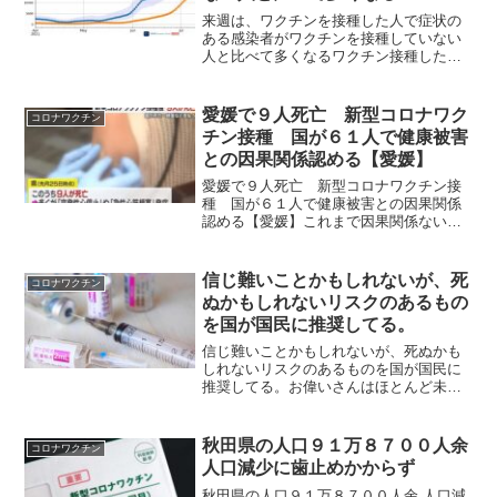
来週は、ワクチンを接種した人で症状の
ある感染者がワクチンを接種していない
人と比べて多くなるワクチン接種した人
は自己免疫力が低下するので当然の結果
愛媛で９人死亡 新型コロナワク
コロナワクチン
チン接種 国が６１人で健康被害
との因果関係認める【愛媛】
愛媛で９人死亡 新型コロナワクチン接
種 国が６１人で健康被害との因果関係
認める【愛媛】これまで因果関係ないと
述べていた愛媛県内で新型コロナウイル
スワクチンを接種したあと、副反応で９
人が死亡していたことが９日までに分か
信じ難いことかもしれないが、死
コロナワクチン
りました。県のまとめによ...
ぬかもしれないリスクのあるもの
を国が国民に推奨してる。￼
信じ難いことかもしれないが、死ぬかも
しれないリスクのあるものを国が国民に
推奨してる。お偉いさんはほとんど未接
種！マイコメント要するに彼らはワクチ
ンが毒だということを知っているので
す。特に国会議員はね。当然岸田総理は
秋田県の人口９１万８７００人余
コロナワクチン
打ったふりしてるだけです。...
人口減少に歯止めかからず
秋田県の人口９１万８７００人余 人口減