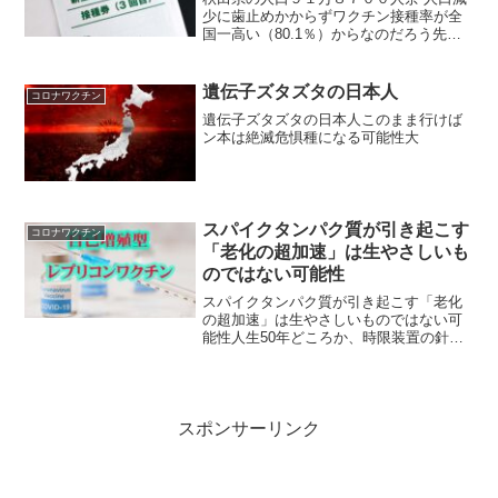
少に歯止めかからずワクチン接種率が全
国一高い（80.1％）からなのだろう先月
１日現在の秋田県の人口は９１万８７０
０人あまりと、９２万人を割り込みまし
た。この１年でおよそ１万６０００人減
遺伝子ズタズタの日本人
コロナワクチン
っていて、人口減少...
遺伝子ズタズタの日本人このまま行けば
ン本は絶滅危惧種になる可能性大
スパイクタンパク質が引き起こす
コロナワクチン
「老化の超加速」は生やさしいも
のではない可能性
スパイクタンパク質が引き起こす「老化
の超加速」は生やさしいものではない可
能性人生50年どころか、時限装置の針は
あと10年ほど先を指しているかもしれな
い早老症という概念昨日、以下のような
記事で、「寿命50歳社会」というような
言葉をタイトルに入...
スポンサーリンク