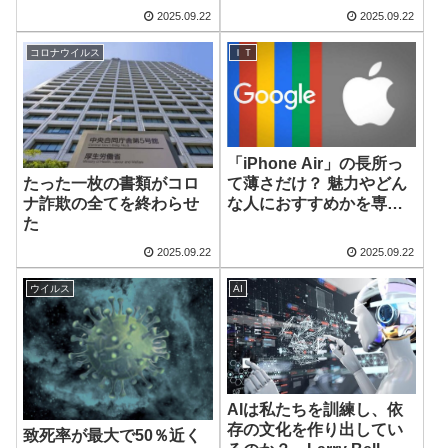
ください」
2025.09.22
2025.09.22
コロナウイルス
ＩＴ
「iPhone Air」の長所っ
て薄さだけ？ 魅力やどん
たった一枚の書類がコロ
な人におすすめかを専門
ナ詐欺の全てを終わらせ
家が解説！
た
2025.09.22
2025.09.22
ウイルス
AI
AIは私たちを訓練し、依
存の文化を作り出してい
致死率が最大で50％近く