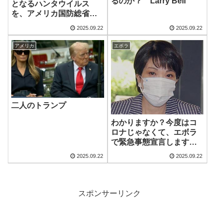
るのか？ Larry Bell
となるハンタウイルス
を、アメリカ国防総省が
資金提供した研究により
2025.09.22
2025.09.22
「空気中の粒子に変える
実験」が実施される
アメリカ
エボラ
二人のトランプ
わかりますか？今度はコ
ロナじゃなくて、エボラ
で緊急事態宣言しますか
ら。
2025.09.22
2025.09.22
スポンサーリンク