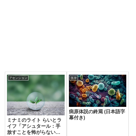
アセンション
医学
病原体説の終焉 (日本語字
幕付き)
ミナミのライト らいとラ
イフ「アシュタール：手
放すことを怖がらないで