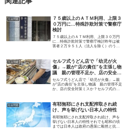
関連記事
７５歳以上のＡＴＭ利用、上限３
社会問題
０万円に…特殊詐欺対策で警察庁
検討
７５歳以上のＡＴＭ利用、上限３０万円
に…特殊詐欺対策で警察庁検討昨年は被
害者２万９５１人（法人を除く）のう
ち、約４５％に当たる９４１５人が「７
５歳以上」だった 特殊詐欺被害の急増
を受け、警察庁が、７５歳以上によるＡ
セルフ式うどん店で「幼児が火
社会問題
ＴＭ（現金自動預け払い機）...
傷」→親が“店の責任”を主張し物
議 親の管理不足か、店の安全対
策ミスか？
セルフ式うどん店で「幼児が火傷」→親
が“店の責任”を主張し物議 親の管理不足
か、店の安全対策ミスか？セルフ式の場
合親の管理責任の割合が高い。米国で
は・・・。セルフ式うどん店で幼児が火
傷Threadsでセルフ式うどん店の投稿が話
有耶無耶にされ支配搾取され続
社会問題
題になっていま...
け、声を挙げない日本人の特性
有耶無耶にされ支配搾取され続け、声を
挙げない日本人の特性それでも昭和の頃
までは日本人は政府の愚策に毅然と抗議