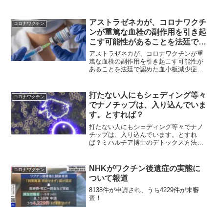
品の開発を中止させた保健福祉省
（HHS）のロバート・F・ケネディ・ジュ
ニア長官が、「経口コビド（コロナ）・
アストラゼネカが、コロナワクチ
コロナワクチン
ワクチン 」を一般に普...
ンが重篤な血栓の副作用を引き起
こす可能性があることを法廷で認
めた
アストラゼネカが、コロナワクチンが重
篤な血栓の副作用を引き起こす可能性が
あることを法廷で認めた血小板減少症を
起こすと体内出血が多くなる。それが血
栓へとつながっていく。爆弾ニュースア
ストラゼネカが、コロナワクチン注射剤
打たない人にもシェディング等々
コロナワクチン
が重篤な血栓の副作用を引...
でナノチップは、入り込んでいま
す。とすれば？
打たない人にもシェディング等々でナノ
チップは、入り込んでいます。とすれ
ば？ミハルチア博士のデトックス方法に
関する素晴らしいインタビュー。私は2年
近く、EDTAキレーションやゼオライトな
ど、mRNA注射からの解毒方法を医師た
NHKがワクチン後遺症の実態に
コロナワクチン
ちに伝えてきました...
ついて報道
8138件が申請され、うち4229件が未審
査！