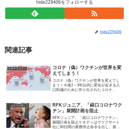
hide229406をフォローする
hide229406
関連記事
コロナ（偽）ワクチンが世界を変
コロナワクチン
えてしまう！
コロナ（偽）ワクチンが世界を変えてし
まう！今後2～3年以内に変化が起きる人
口削減のために作り出されたコロナ
（偽）ワクチンの世界的接種が続く限
り、あっという間に世界は激変するでし
ょうね。特にｍRNA偽ワクチンは接種者
RFKジュニア、「経口コロナワク
コロナワクチン
の遺伝子まで変えてしまい、...
チン」展開計画を阻止
RFKジュニア、「経口コロナワクチン」
展開計画を阻止ケネディはヴァクサート
社に90日間の業務停止命令を出し、新製