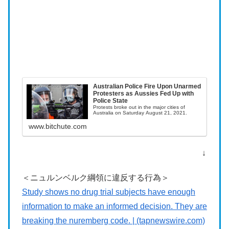
Australian Police Fire Upon Unarmed
Protesters as Aussies Fed Up with
Police State
Protests broke out in the major cities of
Australia on Saturday August 21, 2021.
www.bitchute.com
↓
＜ニュルンベルク綱領に違反する行為＞
Study shows no drug trial subjects have enough
information to make an informed decision. They are
breaking the nuremberg code. | (tapnewswire.com)