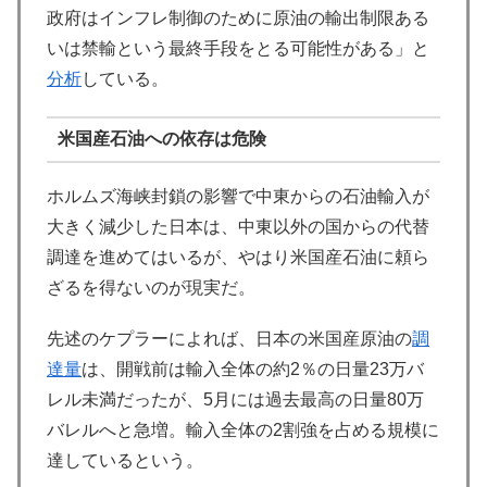
政府はインフレ制御のために原油の輸出制限ある
いは禁輸という最終手段をとる可能性がある」と
分析
している。
米国産石油への依存は危険
ホルムズ海峡封鎖の影響で中東からの石油輸入が
大きく減少した日本は、中東以外の国からの代替
調達を進めてはいるが、やはり米国産石油に頼ら
ざるを得ないのが現実だ。
先述のケプラーによれば、日本の米国産原油の
調
達量
は、開戦前は輸入全体の約2％の日量23万バ
レル未満だったが、5月には過去最高の日量80万
バレルへと急増。輸入全体の2割強を占める規模に
達しているという。