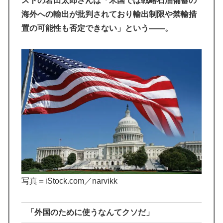
ストの岩田太郎さんは「米国では戦略石油備蓄の
海外への輸出が批判されており輸出制限や禁輸措
置の可能性も否定できない」という――。
写真＝iStock.com／narvikk
「外国のために使うなんてクソだ」