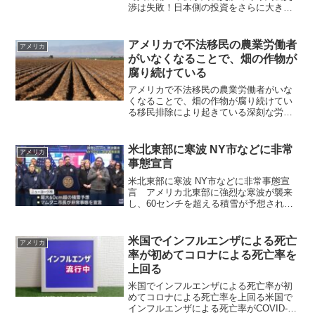
渉は失敗！日本側の投資をさらに大きく
させられ妥結日米の関税交渉をめぐり、
アメリカ側は日本時間の23日、トランプ
大統領と赤沢経済再生担当相が面会して
アメリカで不法移民の農業労働者
アメリカ
いる写真を公開しました...
がいなくなることで、畑の作物が
腐り続けている
アメリカで不法移民の農業労働者がいな
くなることで、畑の作物が腐り続けてい
る移民排除により起きている深刻な労働
力不足アメリカでは、移民関税執行局
（ICE）による、不法移民の強制捜査や、
強制送還などが積極的に進められていま
米北東部に寒波 NY市などに非常
アメリカ
すが、これは、人権云...
事態宣言
米北東部に寒波 NY市などに非常事態宣
言 アメリカ北東部に強烈な寒波が襲来
し、60センチを超える積雪が予想される
ニューヨーク市などは非常事態宣言を発
令し注意を呼びかけています。 アメリ
カの国立気象局は22日、ニューヨーク州
米国でインフルエンザによる死亡
アメリカ
などアメリカ北東部...
率が初めてコロナによる死亡率を
上回る
米国でインフルエンザによる死亡率が初
めてコロナによる死亡率を上回る米国で
インフルエンザによる死亡率がCOVID-19