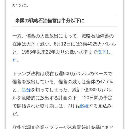
かった。
米国の戦略石油備蓄は半分以下に
一方、備蓄の大量放出によって、戦略石油備蓄の
在庫は大きく減少。6月12日には3億4025万バレル
と、1983年以来22年ぶりの低い水準まで
低下し
た
。
トランプ政権は現在も週900万バレルのペースで
備蓄を放出している。備蓄の残りは全体の47.7％
と、
半分
を切ってしまった。総計1億3300万バレ
ルを段階的に放出する計画の下、120日間の予定
で開始された取り崩しは、7月も
継続
する見込み
だ。
欧州の調査企業ケプラーが米税関統計を基にまと