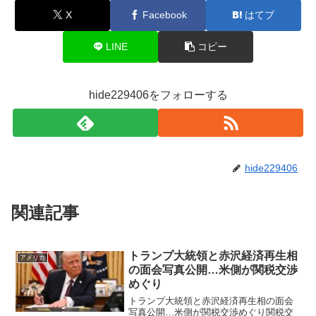
X
Facebook
はてブ
LINE
コピー
hide229406をフォローする
hide229406
関連記事
トランプ大統領と赤沢経済再生相
アメリカ
の面会写真公開…米側が関税交渉
めぐり
トランプ大統領と赤沢経済再生相の面会
写真公開…米側が関税交渉めぐり関税交