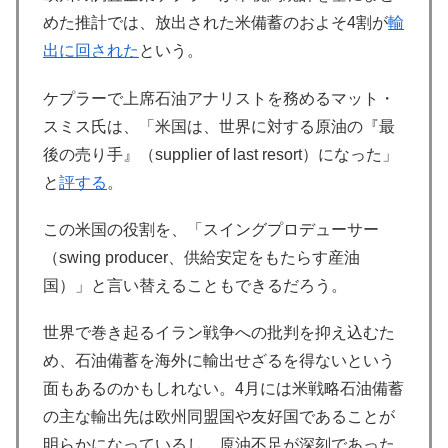
めた推計では、放出された米備蓄のおよそ4割が
輸
出に回された
という。
ケプラーで上席石油アナリストを務めるマット・
スミス氏は、「米国は、世界に対する原油の『最
後の売り手』（supplier of last resort）になった」
と
評する
。
この米国の役割を、「スイングプロデューサー
（swing producer、供給安定をもたらす産油
国）」と言い替えることもできるだろう。
世界で巻き起るイラン戦争への批判を抑え込むた
め、石油備蓄を海外に輸出せざるを得ないという
面もあるのかもしれない。4月には米戦略石油備蓄
の主な輸出先は欧州同盟国や友好国であることが
明らかになっているし、原油不足が深刻であった