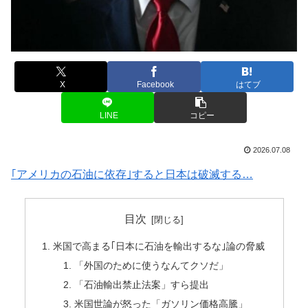
X
Facebook
はてブ
LINE
コピー
2026.07.08
｢アメリカの石油に依存｣すると日本は破滅する…
目次
米国で高まる｢日本に石油を輸出するな｣論の脅威
「外国のために使うなんてクソだ」
「石油輸出禁止法案」すら提出
米国世論が怒った「ガソリン価格高騰」