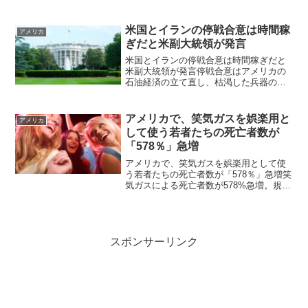
による死亡率を上回るCOVID-19 パンデ
ミックが始まって以来初めて米国でのイ
ンフルエンザによる死亡者数が COVID-
米国とイランの停戦合意は時間稼
アメリカ
1...
ぎだと米副大統領が発言
米国とイランの停戦合意は時間稼ぎだと
米副大統領が発言停戦合意はアメリカの
石油経済の立て直し、枯渇した兵器の補
充し、再度イラン攻撃が可能なものにす
ることが目的 J. D. バンス米副大統領は
7月1日にマイケル・ロールズ・ショーに
アメリカで、笑気ガスを娯楽用と
アメリカ
登場し、ドナル...
して使う若者たちの死亡者数が
「578％」急増
アメリカで、笑気ガスを娯楽用として使
う若者たちの死亡者数が「578％」急増笑
気ガスによる死亡者数が578%急増。規制
されていない「ホイップ」が喫煙店に並
び、10代の若者たちをターゲットに笑気
ガスとは、本来は、歯科治療などで用い
られる麻酔ガス...
スポンサーリンク