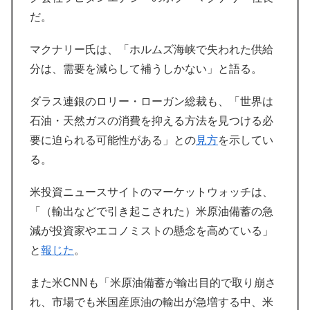
だ。
マクナリー氏は、「ホルムズ海峡で失われた供給
分は、需要を減らして補うしかない」と語る。
ダラス連銀のロリー・ローガン総裁も、「世界は
石油・天然ガスの消費を抑える方法を見つける必
要に迫られる可能性がある」との
見方
を示してい
る。
米投資ニュースサイトのマーケットウォッチは、
「（輸出などで引き起こされた）米原油備蓄の急
減が投資家やエコノミストの懸念を高めている」
と
報じた
。
また米CNNも「米原油備蓄が輸出目的で取り崩さ
れ、市場でも米国産原油の輸出が急増する中、米