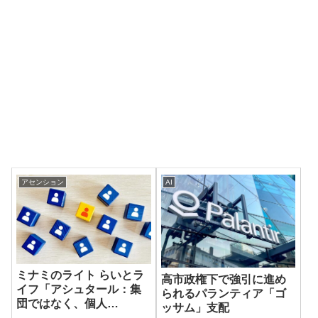
アセンション
AI
ミナミのライト らいとラ
高市政権下で強引に進め
イフ「アシュタール：集
られるパランティア「ゴ
団ではなく、個人
ッサム」支配
で・・・」