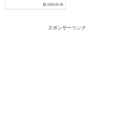
案」採決との関連付け相
2026.05.30
次ぐナゾ
スポンサーリンク