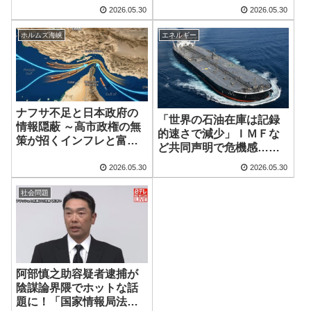
2026.05.30
2026.05.30
ホルムズ海峡
エネルギー
ナフサ不足と日本政府の
「世界の石油在庫は記録
情報隠蔽 ～高市政権の無
的速さで減少」ＩＭＦな
策が招くインフレと富の
ど共同声明で危機感…
収奪
「夏を前に市場や経済の
2026.05.30
2026.05.30
リスク増大」
社会問題
阿部慎之助容疑者逮捕が
陰謀論界隈でホットな話
題に！「国家情報局法