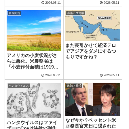
か？見えてくるその魂胆
2026.05.11
2026.05.11
食糧問題
ホルムズ海峡
まだ長引かせて経済テロ
でアジアをダメにするつ
アメリカの小麦状況がさ
もりですかね？
らに悪化。米農務省は
「小麦作付面積は1919年
以来最低となる」と発表
2026.05.11
2026.05.11
ハンタウイルス
政治・経済
なぜ今か？ベッセント米
ハンタウイルスはファイ
財務長官来日に隠された
ザーのCovid注射の副作