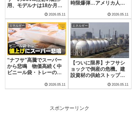
時限爆弾…アメリカ人が
用、モデルナは18か月
円安に懸念すること、
間、ある注射に取り組ん
2026.05.11
2026.05.11
「緊急事態」と言われる
でいる
理由
エネルギー
エネルギー
“ナフサ”高騰でスーパー
【ついに限界】ナフサシ
から悲鳴 物価高続く中
ョックで倒産の危機。建
ビニール袋・トレーの仕
設資材の供給ストップと
入れ30％値上げ「どんど
23歳現場作業員のリアル
ん売りづらくなる」
2026.05.11
2026.05.11
スポンサーリンク