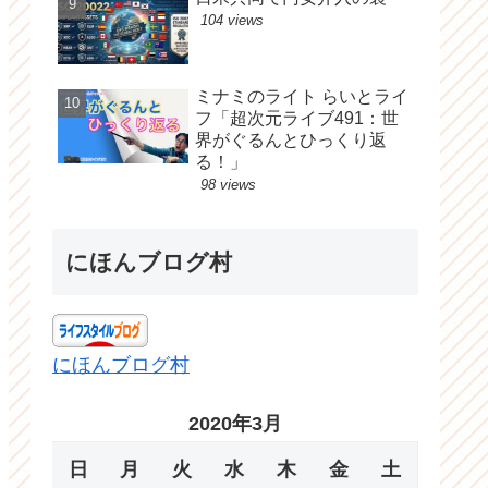
104 views
ミナミのライト らいとライ
フ「超次元ライブ491：世
界がぐるんとひっくり返
る！」
98 views
にほんブログ村
にほんブログ村
2020年3月
日
月
火
水
木
金
土