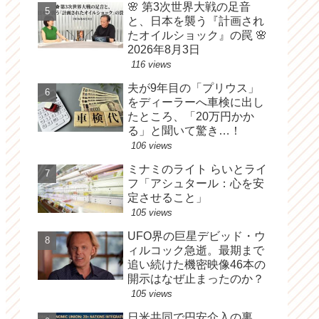
🌸 第3次世界大戦の足音
と、日本を襲う『計画され
たオイルショック』の罠 🌸
2026年8月3日
116 views
夫が9年目の「プリウス」
をディーラーへ車検に出し
たところ、「20万円かか
る」と聞いて驚き…！
106 views
ミナミのライト らいとライ
フ「アシュタール：心を安
定させること」
105 views
UFO界の巨星デビッド・ウ
ィルコック急逝。最期まで
追い続けた機密映像46本の
開示はなぜ止まったのか？
105 views
日米共同で円安介入の裏