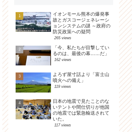
イオンモール熊本の爆発事
故とガスコージェネレーシ
ョンシステムの謎 ～政府の
防災政策への疑問
265 views
「今、私たちが目撃してい
るのは、最後の幕……だ」
162 views
よろず屋寸話より「富士山
噴火への備え」
119 views
日本の地震で見たことのな
いテントや間仕切りが他国
の地震では緊急輸送されて
いた。
117 views