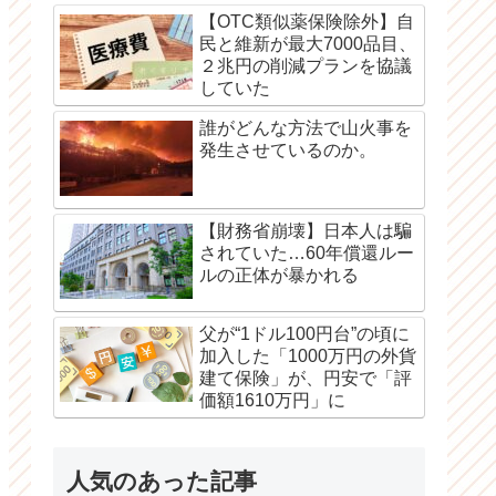
【OTC類似薬保険除外】自
民と維新が最大7000品目、
２兆円の削減プランを協議
していた
誰がどんな方法で山火事を
発生させているのか。
【財務省崩壊】日本人は騙
されていた…60年償還ルー
ルの正体が暴かれる
父が“1ドル100円台”の頃に
加入した「1000万円の外貨
建て保険」が、円安で「評
価額1610万円」に
人気のあった記事