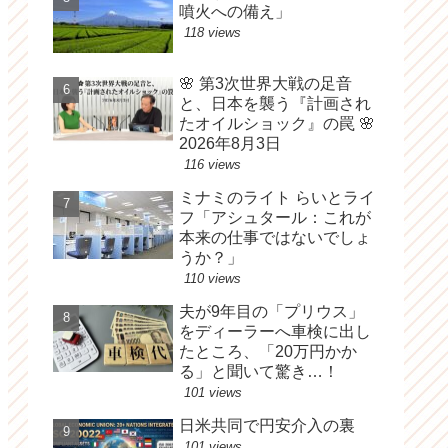
噴火への備え」
118 views
🌸 第3次世界大戦の足音
と、日本を襲う『計画され
たオイルショック』の罠 🌸
2026年8月3日
116 views
ミナミのライト らいとライ
フ「アシュタール：これが
本来の仕事ではないでしょ
うか？」
110 views
夫が9年目の「プリウス」
をディーラーへ車検に出し
たところ、「20万円かか
る」と聞いて驚き…！
101 views
日米共同で円安介入の裏
101 views