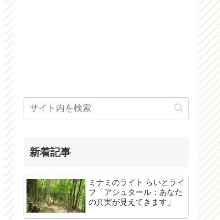
新着記事
ミナミのライト らいとライ
フ「アシュタール：あなた
の真実が見えてきます」