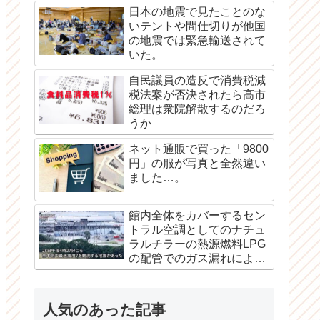
日本の地震で見たことのな
いテントや間仕切りが他国
の地震では緊急輸送されて
いた。
自民議員の造反で消費税減
税法案が否決されたら高市
総理は衆院解散するのだろ
うか
ネット通販で買った「9800
円」の服が写真と全然違い
ました…。
館内全体をカバーするセン
トラル空調としてのナチュ
ラルチラーの熱源燃料LPG
の配管でのガス漏れによる
爆発か？
人気のあった記事