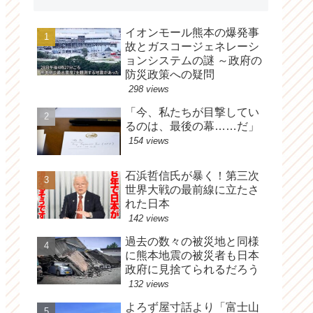
イオンモール熊本の爆発事
故とガスコージェネレーシ
ョンシステムの謎 ～政府の
防災政策への疑問
298 views
「今、私たちが目撃してい
るのは、最後の幕……だ」
154 views
石浜哲信氏が暴く！第三次
世界大戦の最前線に立たさ
れた日本
142 views
過去の数々の被災地と同様
に熊本地震の被災者も日本
政府に見捨てられるだろう
132 views
よろず屋寸話より「富士山