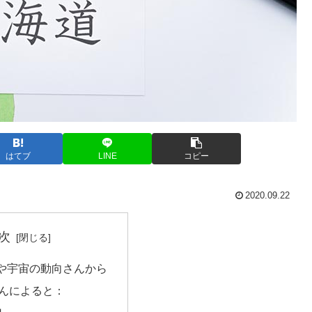
はてブ
LINE
コピー
2020.09.22
次
や宇宙の動向さんから
んによると：