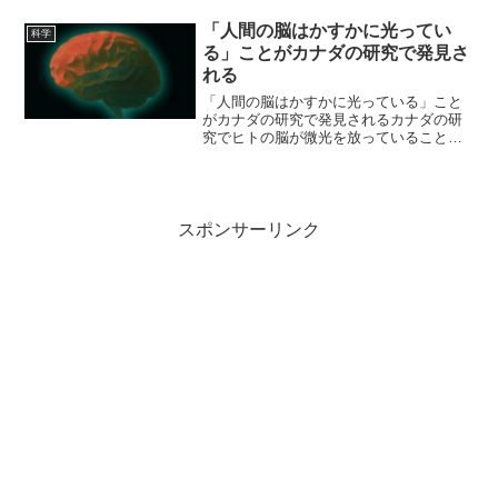
YouTuberのサイトを見るようになった
が、そうすると次々に似たようなものが
「人間の脳はかすかに光ってい
科学
おすす...
る」ことがカナダの研究で発見さ
れる
「人間の脳はかすかに光っている」こと
がカナダの研究で発見されるカナダの研
究でヒトの脳が微光を放っていることが
発見される物質が動くと（電子が動く
と）光を発するという現象はあるみたい
なので、不思議ではないかもしれないで
すが、何となく魅力的な響き...
スポンサーリンク