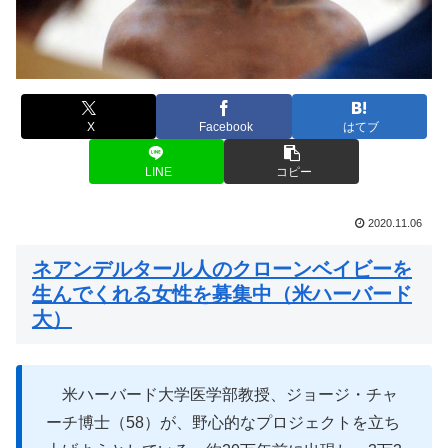
X
Facebook
はてブ
LINE
コピー
2020.11.06
ネアンデルタール人のクローンベイビーを
生んでくれる女性を募集中（米ハーバード
大）
米ハーバード大学医学部教授、ジョージ・チャ
ーチ博士（58）が、野心的なプロジェクトを立ち