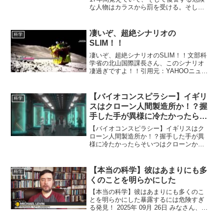
な人物はカラスから罰を受ける。そして
それは何年も続く鳥類の中で、カラスほ
ど人間のような記憶力を持つ生き物は他
にいない。カラスは人の顔を認識するだ
凄いぞ、超絶シナリオの
科学
けでなく、加害者を何年...
SLIM！！
凄いぞ、超絶シナリオのSLIM！！文部科
学省の北山国際課長さん、このシナリオ
凄過ぎですよ！！引用元：YAHOOニュー
ス(TBS) (新)ブログ「New Space
Odyssey Has Begun」でもお知らせし
た、最近月に軟着陸したとさ...
【バイオコンスピラシー】イギリ
科学
スはクローン人間製造所か！？握
手した手が異様に冷たかったらそ
いつはクローンかも！？
【バイオコンスピラシー】イギリスはク
ローン人間製造所か！？握手した手が異
様に冷たかったらそいつはクローンか
も！？どうやら日本人だけはクローン化
できないらしい。彼らは必死に日本人の
クローン化を研究中のようですみなさ
【本当の科学】彼はあまりにも多
科学
ん、こんにちは。 さて、今日...
くのことを明らかにした
【本当の科学】彼はあまりにも多くのこ
とを明らかにした暴露するには危険すぎ
る発見！ 2025年 09月 26日 みなさん、こ
んにちは。 さて、最近英語の物理の