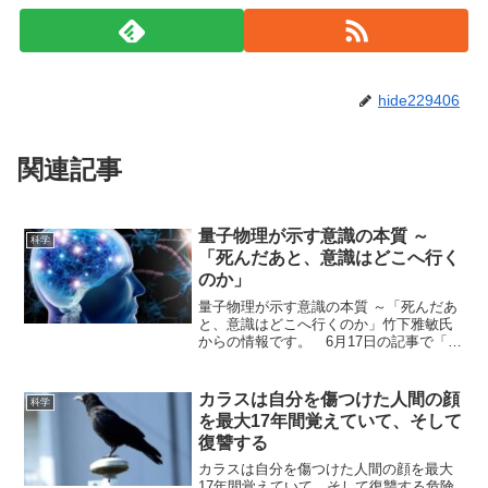
hide229406
関連記事
量子物理が示す意識の本質 ～
科学
「死んだあと、意識はどこへ行く
のか」
量子物理が示す意識の本質 ～「死んだあ
と、意識はどこへ行くのか」竹下雅敏氏
からの情報です。 6月17日の記事で「あ
なたの意識は、脳の中だけにあるのでは
なく、体の外の空間にまで広がってい
る」という量子物理学が示し始めた世界
カラスは自分を傷つけた人間の顔
科学
観を紹介しました。 ...
を最大17年間覚えていて、そして
復讐する
カラスは自分を傷つけた人間の顔を最大
17年間覚えていて、そして復讐する危険