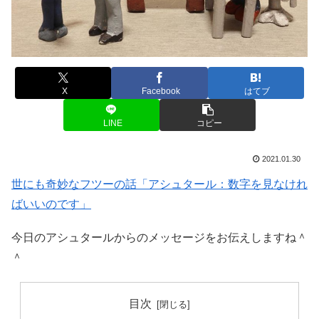
X
Facebook
はてブ
LINE
コピー
2021.01.30
世にも奇妙なフツーの話「アシュタール：数字を見なけれ
ばいいのです」
今日のアシュタールからのメッセージをお伝えしますね＾
＾
目次