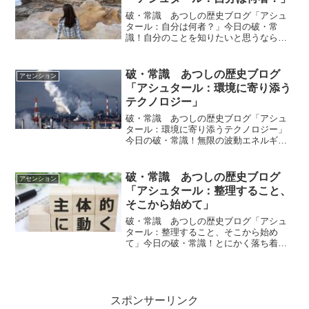
破・常識 あつしの歴史ブログ「アシュ
タール：自分は何者？」今日の破・常
識！自分のことを知りたいと思うならば
いまを素直に生きてください。過去の自
分ではなく、いましたいと思うことを素
直にしてください。ｂｙアシュタールア
破・常識 あつしの歴史ブログ
アセンション
シュタールからのメッセージ...
「アシュタール：環境に寄り添う
テクノロジー」
破・常識 あつしの歴史ブログ「アシュ
タール：環境に寄り添うテクノロジー」
今日の破・常識！無限の波動エネルギー
を使っていくらでも環境に寄り添うテク
ノロジーはできます。ｂｙアシュタール
アシュタールからのメッセージ今日のア
破・常識 あつしの歴史ブログ
アセンション
シュタールからのメッセー...
「アシュタール：整理すること、
そこから始めて」
破・常識 あつしの歴史ブログ「アシュ
タール：整理すること、そこから始め
て」今日の破・常識！とにかく落ち着い
て整理することです。整理出来れば優先
順位がわかります。 その順番で解決して
いけばいいだけなのです。ｂｙアシュタ
ールアシュタールからのメ...
スポンサーリンク