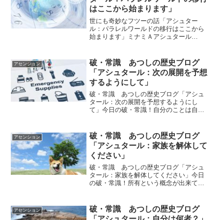
はここから始まります」
世にも奇妙なフツーの話「アシュター
ル：パラレルワールドの移行はここから
始まります」ミナミＡアシュタール
Radio494「世論って誰？」
vol.1009「UFOが飛んでいようと･･」
vol.1010 「世論って誰？」「パレれるワ
破・常識 あつしの歴史ブログ
アセンション
ールドの移行は...
「アシュタール：次の展開を予想
するようにして」
破・常識 あつしの歴史ブログ「アシュ
タール：次の展開を予想するようにし
て」今日の破・常識！自分のことは自分
で考えてください。これをするとどうな
るか？と次の展開を予想するようにして
ください。ｂｙアシュタールアシュター
破・常識 あつしの歴史ブログ
アセンション
ルからのメッセージ今日のア...
「アシュタール：家族を解体して
ください」
破・常識 あつしの歴史ブログ「アシュ
タール：家族を解体してください」今日
の破・常識！所有という概念が出来てか
ら家族はピラミッド型になってしまい家
族を構成する人たちも所有される存在と
されてしまったのです。ｂｙアシュター
破・常識 あつしの歴史ブログ
アセンション
ルアシュタールからのメッ...
「アシュタール：自分は何者？」