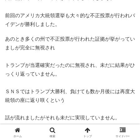
前回のアメリカ大統領選挙も大々的な不正投票が行われバ
イデンが勝利しました。
あのとき多くの州で不正投票が行われた証拠が挙がってい
ましが完全に無視され
トランプが当選確実だったのに無視され、未だに結果がひ
っくり返っていません。
ＳＮＳではトランプ大勝利、負けても数か月後には再度大
統領の座に返り咲くという
話が流れましたがそれも未だに実現していません。
これは最初トランプ勝利確実だったものを途中で方針が変
ホーム
検索
トップ
サイドバー