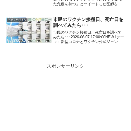
た免疫を持つ」とツイートした医師をシ
FDA長官
ャドーバンさせたファイザー上級取締
役・元FDA長官シャドーバンされると言
うことは真実だと言うことです。
市民のワクチン接種日、死亡日を
コロナワクチン
「Twitterファイ...
調べてみたら･･･
市民のワクチン接種日、死亡日を調べて
みたら･･･2026-06-07 17:00:00NEW !テー
マ：新型コロナとワクチン公式ジャンル
記事ランキング：病院・クリニック6位4
ヶ月前にアップされた動画なのでご存知
の方も多いと思いますが、是非と...
スポンサーリンク