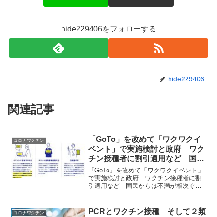
hide229406をフォローする
hide229406
関連記事
「GoTo」を改めて「ワクワクイ
コロナワクチン
ベント」で実施検討と政府 ワク
チン接種者に割引適用など 国民
からは不満が相次ぐ￼
「GoTo」を改めて「ワクワクイベント」
で実施検討と政府 ワクチン接種者に割
引適用など 国民からは不満が相次ぐ国
民をバカにしてる差別の延長だと言う声
が出てくる政府が「GoToイベント」の名
称を改め、ワクチンの「ワク」をかけて
PCRとワクチン接種 そして２類
コロナワクチン
「ワクワクイベン...