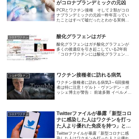
がコロナプランデミックの元凶￼
PCRとワクチン接種 そして２類がコロ
ナプランデミックの元凶一昨年言ってい
たことはすべて嘘だったとわかる実例マ
イコメント確かに右のようになっていま
すが、多くの人は慣れてしまっていてわ
からないんじゃないのだろうかと思いま
酸化グラフェンはガチ
コロナワクチン
した。日常のすべてがこ...
酸化グラフェンはガチ酸化グラフェンが
多くの後遺症を引き起こしている2年前
「コロナワクチンには酸化グラフェンが
含まれている」という記事を書きまし
た。すると、ＮＨＫ「ワクチンの誤情
報、ごく一部の医療関係者からの発信」
読売「医師の発言」で接種不安...
ワクチン接種者に訪れる病気
コロナワクチン
ワクチン接種者に訪れる病気3～6回接種
者は特に注意！ゲルト・ヴァンデン・ボ
ッシェ博士が警告： 前途多難 イベルメク
チンを買い占め、予防接種を止め、グロ
ーバリストの捕食者を追い詰めろ2023年8
月5日 ゲルト・ヴァンデン・ボッシェ博
士は、免疫...
Twitterファイルが暴露「新型コロ
コロナワクチン
ナに感染した人はワクチンを打っ
た人より優れた免疫を持つ」とツ
イートした医師をシャドーバンさ
Twitterファイルが暴露「新型コロナに感
せたファイザー上級取締役・元
染した人はワクチンを打った人より優れ