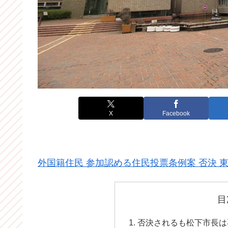
X
Facebook
外国籍住民 参加認める住民投票条例案 否決 
目
否決されるも松下市長は