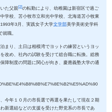
[2]
ていた父親
の転勤により、幼稚園は新宿区で過ご
谷中学校、苫小牧市立和光中学校、北海道苫小牧東
993年3月、実践女子大学
文学部
美学美術史学科
で就職
。
に泊まり、土日は相模湾でヨットの練習というヨッ
えを改め、社内の試験を受けて総合職に転換。総務
会保障制度の問題に関心が向き、慶應義塾大学の通
/%E6%9D%BE%E4%B8%8B%E7%8E%B2%E5%AD%90
し、今年１０月の市長選で再選を果たして現在２期
いわ新選組などの支援を受けた野党系の市長であ