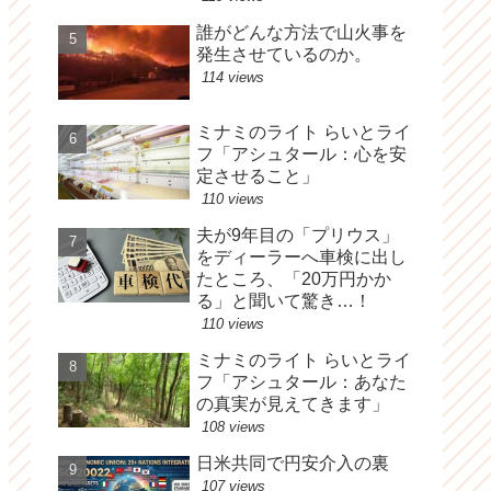
誰がどんな方法で山火事を
発生させているのか。
114 views
ミナミのライト らいとライ
フ「アシュタール：心を安
定させること」
110 views
夫が9年目の「プリウス」
をディーラーへ車検に出し
たところ、「20万円かか
る」と聞いて驚き…！
110 views
ミナミのライト らいとライ
フ「アシュタール：あなた
の真実が見えてきます」
108 views
日米共同で円安介入の裏
107 views