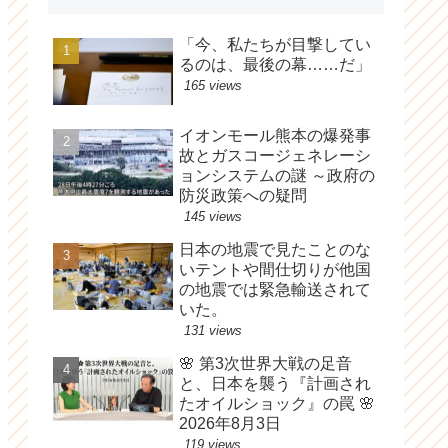
「今、私たちが目撃してい
るのは、最後の幕……だ」
165 views
イオンモール熊本の爆発事
故とガスコージェネレーシ
ョンシステムの謎 ～政府の
防災政策への疑問
145 views
日本の地震で見たことのな
いテントや間仕切りが他国
の地震では緊急輸送されて
いた。
131 views
🌸 第3次世界大戦の足音
と、日本を襲う『計画され
たオイルショック』の罠 🌸
2026年8月3日
119 views