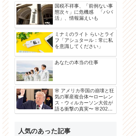
国税不祥事、「前例ない事
態次々」に危機感 「パパ
活」、情報漏えいも
ミナミのライト らいとライ
フ「アシュタール：常に私
を意識してください」
あなたの本当の仕事
🌸 アメリカ帝国の崩壊と狂
気の軍産複合体〜ローレン
ス・ウィルカーソン大佐が
語る衝撃の真実〜 🌸2026
年8月6日
人気のあった記事