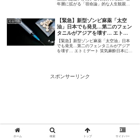
年層に拡がる「宿命論」的な人生観親ガ
チャに外れたよ！「親ガチャに外れちゃ
ったよ」。昨今、学生たちの会話に耳を
傾けていると、時折そんな声が聞こえて
【緊急】新型ゾンビ麻薬「太空
社会問題
くるようになった。オンラ...
油」日本でも発見…第二のフェン
タニルがアジアを壊す… エトミ
デート 笑気麻酔
【緊急】新型ゾンビ麻薬「太空油」日本
でも発見…第二のフェンタニルがアジア
を壊す… エトミデート 笑気麻酔日本に入
って来たら米国のように人々がゾンビ状
態になる 148,796 回視聴 2025/05/16 #太
空油 #フェンタニル アジアで猛...
スポンサーリンク
ホーム
検索
トップ
サイドバー