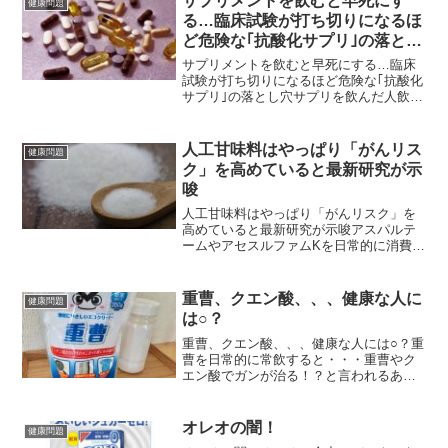
サプリメントを飲むと早死にす
健康問題
る…臨床試験が打ち切りになるほ
ど危険な｢抗酸化サプリ｣の落とし
穴
サプリメントを飲むと早死にする…臨床
試験が打ち切りになるほど危険な｢抗酸化
サプリ｣の落とし穴サプリを飲んだ人飲ま
ない人の比較実験で飲んだ人の方が早く
病気になったという信じられない結果サ
プリメントは健康増進にどれだけ効果が
人工甘味料はやっぱり「がんリス
健康問題
あるのだろうか。東京...
ク」を高めていると最新研究が示
唆￼
人工甘味料はやっぱり「がんリスク」を
高めていると最新研究が示唆アスパルテ
ームやアセスルファムKを日常的に消費し
ている人は危ない人工甘味料とがんリス
クには相関関係があるようです。 仏国
ソルボンヌ・パリ・ノール大学（UP13）
重曹、クエン酸、、、健康な人に
健康問題
で行われた研究によ...
は○？
重曹、クエン酸、、、健康な人には○？重
曹を日常的に常飲すると・・・重曹やク
エン酸でガンが治る！？と言われるあく
までガンになったら、、、の話重曹やク
エン酸がガン予防になるか否かは？？食
品ではないので身体が拒絶反応を起こし
オレオの闇！
健康問題
思わね病になることも、...