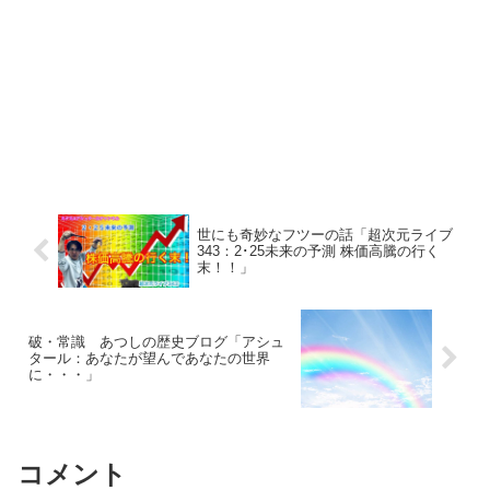
世にも奇妙なフツーの話「超次元ライブ
343：2･25未来の予測 株価高騰の行く
末！！」
破・常識 あつしの歴史ブログ「アシュ
タール：あなたが望んであなたの世界
に・・・」
コメント