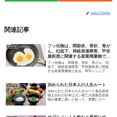
hide229406
関連記事
フッ化物は、関節炎、骨折、骨が
健康問題
ん、IQ低下、神経発達障害、甲状
腺疾患に関連する産業廃棄物であ
る。
フッ化物は、関節炎、骨折、骨がん、IQ
低下、神経発達障害、甲状腺疾患に関連
する産業廃棄物である。RFKジュニア
氏、トランプ政権は就任初日に米国の水
道システムに対し水道水からフッ素を除
去するよう勧告すると発言ロバート・ケ
決められた日本人の人生ルート
健康問題
ネディ・ジュニアは、ト...
決められた日本人の人生ルート食品添加
物まみれの日本はガン死亡大国食品添加
物が健康に悪いと知って、実際にスーパ
ーに行って食品の原材料名の欄を調べた
方は多いかもしれません。 私もそうし
た一人です。 その時のことを今でもよ
く憶えているのですが、と...