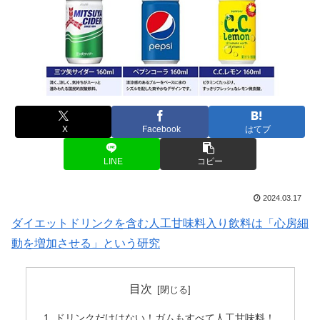
X
Facebook
はてブ
LINE
コピー
2024.03.17
ダイエットドリンクを含む人工甘味料入り飲料は「心房細
動を増加させる」という研究
目次
ドリンクだけはない！ガムもすべて人工甘味料！