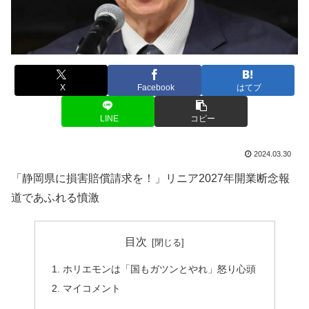
X
Facebook
はてブ
LINE
コピー
2024.03.30
「静岡県に損害賠償請求を！」リニア2027年開業断念報
道であふれる憤激
目次
ホリエモンは「国もガツンとやれ」怒り心頭
マイコメント