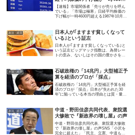
円超える
【速報】市場関係者「売りが売りを呼ん
でいる」「市場は極寒」日経平均株価の
下げ幅が一時4600円超える1987年10月20
日に記録した3836円48銭安を上回り、過
去最大の下落。サーキットブレーカー発
動。円も一時142円台をつける。 5日の
日本人が｢ますます貧しくなって
政治・経済
東...
いる｣という証左
日本人が｢ますます貧しくなっている｣と
いう証左ビッグマック指数は、為替レー
トの歪み、ないしはその国の豊かさを表
す指標だ。しかし、最近での日本の指数
の上昇は、物価上昇によるものであり、
上記の原因によるのではない。昨今の経
石破政権の「14兆円」大型補正予
政治・経済
済現象を鮮やかに斬り、...
算を経済のプロが「採点」
石破政権の「14兆円」大型補正予算を経
済のプロが「採点」日本が“失われた30
年”に陥っている本当の理由とは質・量と
もに物足りない 石破政権にとって初め
ての予算編成となる今年度の補正予算案
が9日、国会に提出された。総額13.9兆円
中道・野田佳彦共同代表、衆院選
政治・経済
と昨年を上回...
大惨敗で『新政界の壊し屋』の声
中道・野田佳彦共同代表、衆院選大惨敗
で『新政界の壊し屋』の声SNS「小沢を
完全に超えた」「民主、立憲、中道も破