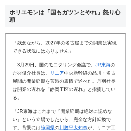
ホリエモンは「国もガツンとやれ」怒り心
頭
「残念ながら、2027年の名古屋までの開業は実現
できる状況にはありません」
3月29日、国のモニタリング会議で、
JR東海
の
丹羽俊介社長は、
リニア
中央新幹線の品川・名古
屋間の開業延期を苦渋の表情で述べた。丹羽社長
は開業の遅れを「静岡工区の遅れ」と指摘してい
る。
「JR東海はこれまで『開業延期は絶対に認めな
い』という立場でしたから、完全な方針転換で
す。背景には
静岡県
の
川勝平太
知事
が、リニア工