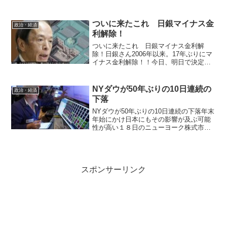
壊」「壊し屋界の大谷」 第５０回衆議
院議員総選挙が８日に投開票され、自民
党が３１６議席を獲得して地滑り的勝利
ついに来たこれ 日銀マイナス金
政治・経済
を収めた。一方で、選挙...
利解除！
ついに来たこれ 日銀マイナス金利解
除！日銀さん2006年以来。17年ぶりにマ
イナス金利解除！！今日、明日で決定の
ようですた。いや〜長かった。ん？マイ
ナス金利解除って何がそんなに凄いの？
ピンと来ないあなた。そりゃそうです。
NYダウが50年ぶりの10日連続の
政治・経済
マイナス金利解除って...
下落
NYダウが50年ぶりの10日連続の下落年末
年始にかけ日本にもその影響が及ぶ可能
性が高い１８日のニューヨーク株式市場
は、米連邦準備制度理事会（ＦＲＢ）の
政策金利見通しを受けてダウ工業株平均
が１０営業日連続で下落した。この長さ
で下落が続くのは１...
スポンサーリンク