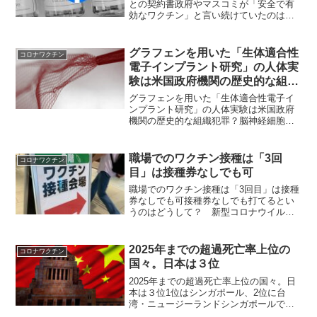
との契約書政府やマスコミが「安全で有
効なワクチン」と言い続けていたのは全
部嘘だった 2023/9/11時事ブログで、南
アフリカ共和国政府に対して、ファイザ
ー社との間に交わされた「COVID-19ワク
グラフェンを用いた「生体適合性
コロナワクチン
チンの...
電子インプラント研究」の人体実
験は米国政府機関の歴史的な組織
犯罪？
グラフェンを用いた「生体適合性電子イ
ンプラント研究」の人体実験は米国政府
機関の歴史的な組織犯罪？脳神経細胞と
のリンクを形成する実験は失敗だったと
はいえ、多くの人々がワクチンによって
死亡していることはそれも目的だった。
職場でのワクチン接種は「3回
コロナワクチン
1945年8月にプルトニ...
目」は接種券なしでも可￼
職場でのワクチン接種は「3回目」は接種
券なしでも可接種券なしでも打てるとい
うのはどうして？ 新型コロナウイルス
ワクチンの3回目接種を巡り、厚生労働省
は1日、企業や大学による「職場接種」で
は接種券がなくても運用上、接種できる
2025年までの超過死亡率上位の
コロナワクチン
ことを自治体向けの...
国々。日本は３位
2025年までの超過死亡率上位の国々。日
本は３位1位はシンガポール、2位に台
湾・ニュージーランドシンガポールで
は、2022年から若い女性の死産率も急増