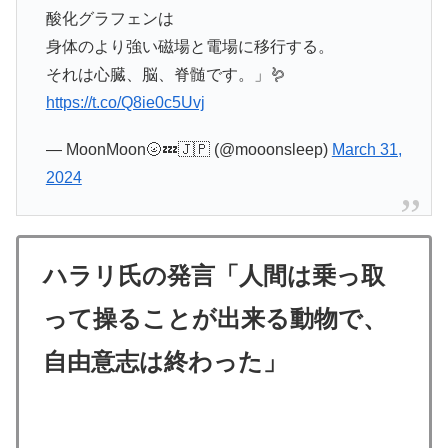
酸化グラフェンは
身体のより強い磁場と電場に移行する。
それは心臓、脳、脊髄です。」🪱
https://t.co/Q8ie0c5Uvj
— MoonMoon🌝💤🇯🇵 (@mooonsleep)
March 31,
2024
ハラリ氏の発言「人間は乗っ取
って操ることが出来る動物で、
自由意志は終わった」