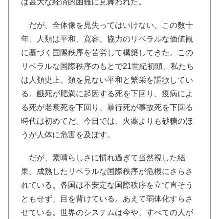
は甚大な経済的困難に見舞われた。
だが、全体像を見失ってはいけない。この数十
年、人類は平和、寛容、協力のリベラルな価値観
に基づく国際秩序を苦労して構築してきた。この
リベラルな国際秩序のもとで21世紀初頭、私たち
は人類史上、類を見ない平和と繁栄を謳歌してい
る。餓死が肥満に起因する死を下回り、疫病によ
る死が老衰死を下回り、暴行死が事故死を下回る
時代は初めてだ。今日では、火薬よりも砂糖のほ
うが人体に危害を及ぼす。
だが、素晴らしさに慣れ過ぎて当然視した結
果、成熟したリベラルな国際秩序が危機にさらさ
れている。各国は不安定な国際秩序を立て直そう
ともせず、目を背けている。あえて弱体化すらさ
せている。世界のシステムは今や、すべての人が