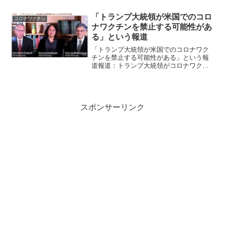
（41％）しています（記事）。2021年以
降、10％以上の超過死亡率を示している
「トランプ大統領が米国でのコロ
コロナワクチン
国auss...
ナワクチンを禁止する可能性があ
る」という報道
「トランプ大統領が米国でのコロナワク
チンを禁止する可能性がある」という報
道報道：トランプ大統領がコロナワクチ
ンを禁止する可能性報道によると、トラ
ンプ大統領の保健当局は、米国の全年齢
層に対して新型コロナワクチン接種の全
面停止を勧告しようとして...
スポンサーリンク