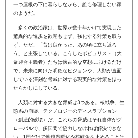
一つ屋根の下に暮らしながら、誰も修理しない家
のようだ。
多くの政治家は、世界が数十年かけて実現した
驚異的な進歩を歓迎もせず、強化する対策も取ら
ず、ただ、「昔は良かった、あの頃に立ち返ろ
う」と主張している。こうしたポピュリスト（大
衆迎合主義者）たちは懐古的な空想にふけるだけ
で、未来に向けた明確なビジョンや、人類が直面
している深刻な脅威に対する現実的な対策をほっ
たらかしにしている。
人類に対する大きな脅威は3つある。核戦争、生
態系の崩壊、テクノロジーのディスラプション
（創造的破壊）だ。これらの脅威はそれ自体がグ
ローバルで、多国間で協力しなければ解決できな
い。1国だけで地球温暖化や核戦争を止めることは