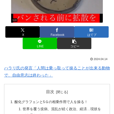
X
Facebook
はてブ
LINE
コピー
2024.04.14
ハラリ氏の発言「人間は乗っ取って操ることが出来る動物
で、自由意志は終わった」
目次
酸化グラフェンと5Ｇの相乗作用で人を操る！
世界を覆う疫病、混乱が続く政治、経済…現状を