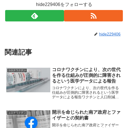
hide229406をフォローする
hide229406
関連記事
コロナワクチンにより、次の世代
コロナワクチン
を作る仕組みが圧倒的に障害され
るという医学データによる報告
コロナワクチンにより、次の世代を作る
仕組みが圧倒的に障害されるという医学
データによる報告ワクチンと人口削減、
世界経済フォーラムの「グレートリセッ
ト」は分けて考えることは出来ない竹下
雅敏氏からの情報です。 井上正康氏
開示を命じられた南ア政府とファ
コロナワクチン
は、ワクチンを接種して14...
イザーとの契約書
開示を命じられた南ア政府とファイザー