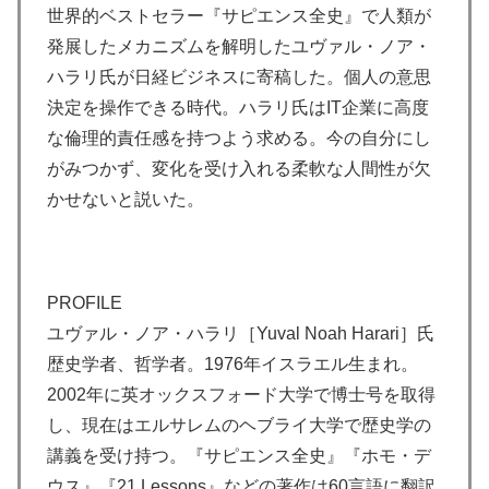
世界的ベストセラー『サピエンス全史』で人類が
発展したメカニズムを解明したユヴァル・ノア・
ハラリ氏が日経ビジネスに寄稿した。個人の意思
決定を操作できる時代。ハラリ氏はIT企業に高度
な倫理的責任感を持つよう求める。今の自分にし
がみつかず、変化を受け入れる柔軟な人間性が欠
かせないと説いた。
PROFILE
ユヴァル・ノア・ハラリ
［Yuval Noah Harari］氏
歴史学者、哲学者。1976年イスラエル生まれ。
2002年に英オックスフォード大学で博士号を取得
し、現在はエルサレムのヘブライ大学で歴史学の
講義を受け持つ。『サピエンス全史』『ホモ・デ
ウス』『21 Lessons』などの著作は60言語に翻訳