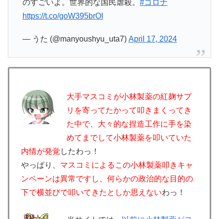
のすごいよ。世界的な国民虐殺。
#コロナ
https://t.co/goW395brOI
— うた (@manyoushyu_uta7)
April 17, 2024
大手マスコミが小林製薬の紅麹サプ
リを寄ってたかって叩きまくってき
た中で、大々的な捏造工作に手を染
めてまでして小林製薬を叩いていた
内情が発覚
したわっ！
やっぱり、
マスコミによるこの小林製薬叩きキャ
ンペーンは異常ですし、何らかの政治的な目的の
下で横並びで叩いてきたとしか思えない
わっ！