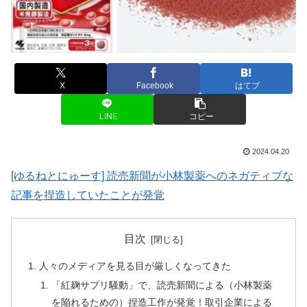
X
Facebook
はてブ
LINE
コピー
2024.04.20
[ゆるねとにゅーす] 読売新聞が小林製薬へのネガティブな
記事を捏造していたことが発覚
目次
人々のメディアを見る目が厳しくなってきた
「紅麹サプリ騒動」で、読売新聞による（小林製薬
を陥れるための）捏造工作が発覚！取引企業による