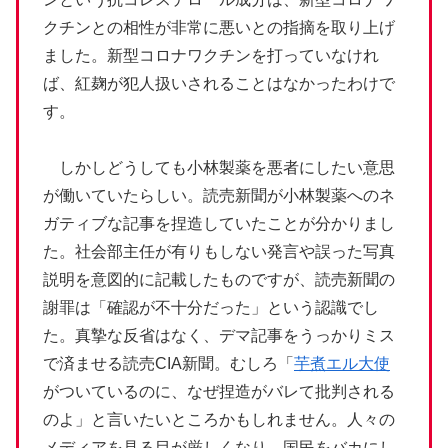
クチンとの相性が非常に悪いとの指摘を取り上げ
ました。新型コロナワクチンを打っていなけれ
ば、紅麹が犯人扱いされることはなかったわけで
す。
しかしどうしても小林製薬を悪者にしたい意思
が働いていたらしい。読売新聞が小林製薬へのネ
ガティブな記事を捏造していたことが分かりまし
た。社会部主任が有りもしない発言や誤った写真
説明を意図的に記載したものですが、読売新聞の
謝罪は「確認が不十分だった」という認識でし
た。真摯な反省はなく、デマ記事をうっかりミス
で済ませる読売CIA新聞。むしろ「
芋煮エル大使
がついているのに、なぜ捏造がバレて批判される
のよ」と言いたいところかもしれません。人々の
メディアを見る目が厳しくなり、国民をバカにし