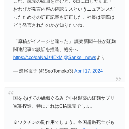
これ、読売の紙面を読むと、8日に出した訂正・
おわびが発言内容の確認ミスというニュアンスだ
ったためその訂正記事も訂正した。社長は実際は
どう発言されたのかが知りたいね。
「原稿がイメージと違った」 読売新聞主任が紅麹
関連記事の談話を捏造、処分へ
https://t.co/oaNaJz4ExM
@Sankei_news
より
— 瀬尾友子 (@SeoTomoko3)
April 17, 2024
国をあげての組織ぐるみで小林製薬の紅麹サプリ
冤罪捏造。特にこれはCIA読売でしょ。
※ワクチンの副作用でしょう。各国超過死亡がも