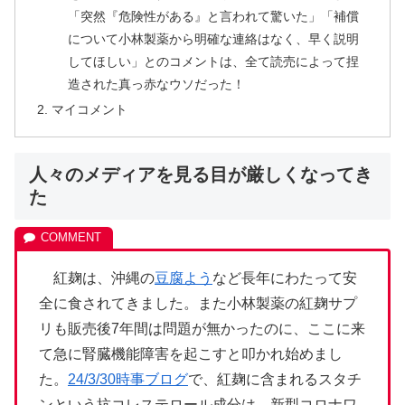
「突然『危険性がある』と言われて驚いた」「補償
について小林製薬から明確な連絡はなく、早く説明
してほしい」とのコメントは、全て読売によって捏
造された真っ赤なウソだった！
マイコメント
人々のメディアを見る目が厳しくなってき
た
紅麹は、沖縄の
豆腐よう
など長年にわたって安
全に食されてきました。また小林製薬の紅麹サプ
リも販売後7年間は問題が無かったのに、ここに来
て急に腎臓機能障害を起こすと叩かれ始めまし
た。
24/3/30時事ブログ
で、紅麹に含まれるスタチ
ンという抗コレステロール成分は、新型コロナワ