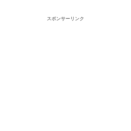
座り込み、上下線43本が運休して約1万
6000人に影響が出るトラブルがあった。
警察や救急隊...
スポンサーリンク