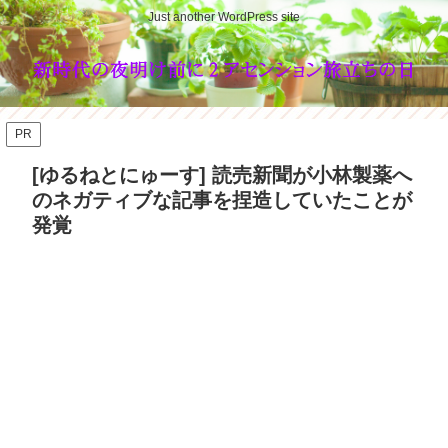
Just another WordPress site
PR
[ゆるねとにゅーす] 読売新聞が小林製薬へ
のネガティブな記事を捏造していたことが
発覚