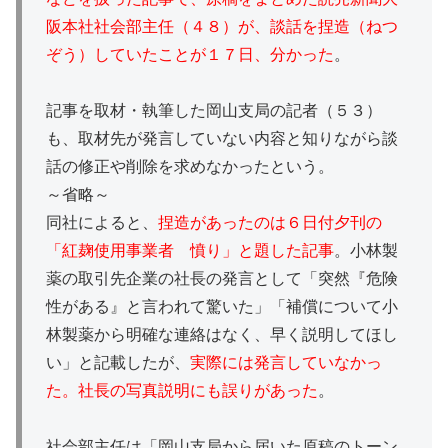
阪本社社会部主任（４８）が、談話を捏造（ねつ
ぞう）していたことが１７日、分かった
。
記事を取材・執筆した岡山支局の記者（５３）
も、取材先が発言していない内容と知りながら談
話の修正や削除を求めなかったという。
～省略～
同社によると、
捏造があったのは６日付夕刊の
「紅麹使用事業者 憤り」と題した記事
。小林製
薬の取引先企業の社長の発言として「突然『危険
性がある』と言われて驚いた」「補償について小
林製薬から明確な連絡はなく、早く説明してほし
い」と記載したが、
実際には発言していなかっ
た。社長の写真説明にも誤りがあった
。
社会部主任は「岡山支局から届いた原稿のトーン