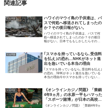
関連記事
ハワイのマウイ島の子供達は、バ
社会問題
スで何処へ移送されてしまったの
か？その後日報がない。
ハワイのマウイ島の子供達は、バスで何
処へ移送されてしまったのか？その後日
報がない。日本でももしかしたらその手
が使われるかもしれない！注意しない
と！石川県輪島市の集団疎開の話。なぜ
子どもを親から引き離そうとするのか。
｢スマホを持っているなら､受信料
社会問題
このような時だからこそ家族...
を払え｣の恐れ…NHKがネット進
出を急いでいる本当の理由
｢スマホを持っているなら､受信料を払え｣
の恐れ…NHKがネット進出を急いでいる
本当の理由今やスマホを持っていない人
がいないほど普及した今がチャンス？な
ぜNHKは受信料を徴収できるのか。
『NHK受信料の研究』（新潮新書）の著
《オンラインカジノ問題》「禁錮
社会問題
書がある早稲田大学...
4年9ヵ月」の水原一平もハマった
「スポーツ賭博」が日本の高校生
にもまん延する「ヤバすぎる未
《オンラインカジノ問題》「禁錮4年9ヵ