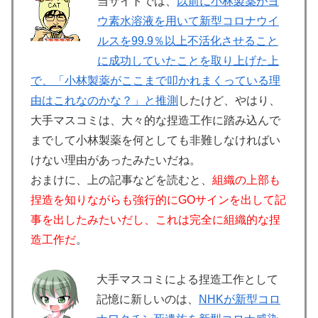
当サイトでは、
以前に小林製薬がヨ
ウ素水溶液を用いて新型コロナウイ
ルスを99.9％以上不活化させること
に成功していたことを取り上げた上
で、「小林製薬がここまで叩かれまくっている理
由はこれなのかな？」と推測
したけど、やはり、
大手マスコミは、大々的な捏造工作に踏み込んで
までして小林製薬を何としても非難しなければい
けない理由があったみたいだね。
おまけに、上の記事などを読むと、
組織の上部も
捏造を知りながらも強行的にGOサインを出して記
事を出したみたいだし、これは完全に組織的な捏
造工作だ
。
大手マスコミによる捏造工作として
記憶に新しいのは、
NHKが新型コロ