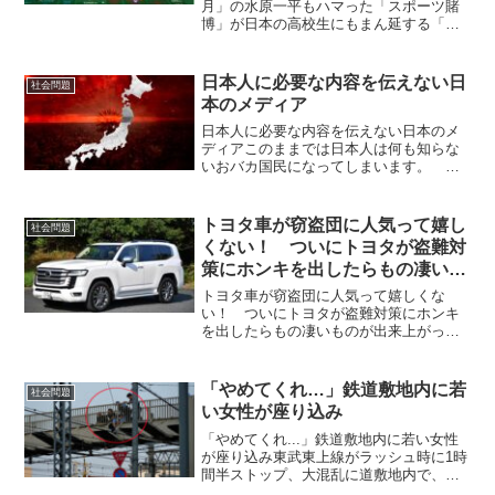
来」
月」の水原一平もハマった「スポーツ賭
博」が日本の高校生にもまん延する「ヤ
バすぎる未来」高校生からさらに低年齢
化する傾向にあるオンラインカジノギャ
ンブル依存症が世界的な問題になってい
日本人に必要な内容を伝えない日
社会問題
る。中でも深刻なのがス...
本のメディア
日本人に必要な内容を伝えない日本のメ
ディアこのままでは日本人は何も知らな
いおバカ国民になってしまいます。 日
本人に必要な内容を伝えない日本のメデ
ィアは日本に好ましくない。 東日本
大震災、大津波の時に当時の菅直人首相
トヨタ車が窃盗団に人気って嬉し
社会問題
が有楽町の外国人特派員協...
くない！ ついにトヨタが盗難対
策にホンキを出したらもの凄いも
のが出来上がった
トヨタ車が窃盗団に人気って嬉しくな
い！ ついにトヨタが盗難対策にホンキ
を出したらもの凄いものが出来上がった
始動キーとドアロックが二重になる「セ
キュリティシステムプレミアム」■車両盗
難件数は減少傾向にあるものの人気車種
「やめてくれ…」鉄道敷地内に若
社会問題
を中心に不安は根強いクル...
い女性が座り込み
「やめてくれ...」鉄道敷地内に若い女性
が座り込み東武東上線がラッシュ時に1時
間半ストップ、大混乱に道敷地内で、若
い女性が朝のラッシュ時にかけて長時間