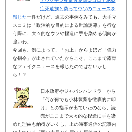
ナワクチン死遺族を新型コロナ感染
症死遺族と偽ってウソのニュースを
報じた
一件だけど、過去の事例をみても、大手マ
スコミは「政治的な目的による世論誘導」を行な
う際に、大々的なウソや捏造に手を染める傾向が
強いわ。
今回も、例によって、「お上」からよほど「強力
な指令」が出されていたからこそ、ここまで露骨
なフェイクニュースを報じたのではないかし
ら！？
日本政府やジャパンハンドラーから
「何が何でも小林製薬を徹底的に叩
け」との指示が出ていたのなら、読
売がここまで大々的な捏造に手を染
めた理由も納得がいくし、上の時事通信の記事内