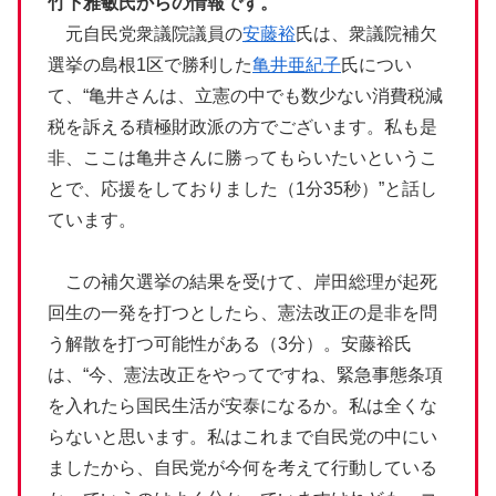
竹下雅敏氏からの情報です。
元自民党衆議院議員の
安藤裕
氏は、衆議院補欠
選挙の島根1区で勝利した
亀井亜紀子
氏につい
て、“亀井さんは、立憲の中でも数少ない消費税減
税を訴える積極財政派の方でございます。私も是
非、ここは亀井さんに勝ってもらいたいというこ
とで、応援をしておりました（1分35秒）”と話し
ています。
この補欠選挙の結果を受けて、岸田総理が起死
回生の一発を打つとしたら、憲法改正の是非を問
う解散を打つ可能性がある（3分）。安藤裕氏
は、“今、憲法改正をやってですね、緊急事態条項
を入れたら国民生活が安泰になるか。私は全くな
らないと思います。私はこれまで自民党の中にい
ましたから、自民党が今何を考えて行動している