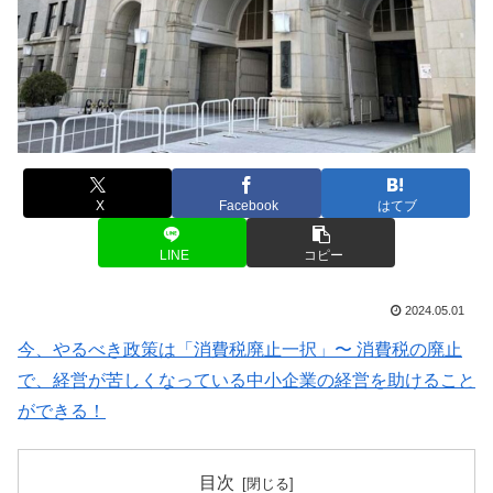
X
Facebook
はてブ
LINE
コピー
2024.05.01
今、やるべき政策は「消費税廃止一択」〜 消費税の廃止
で、経営が苦しくなっている中小企業の経営を助けること
ができる！
目次