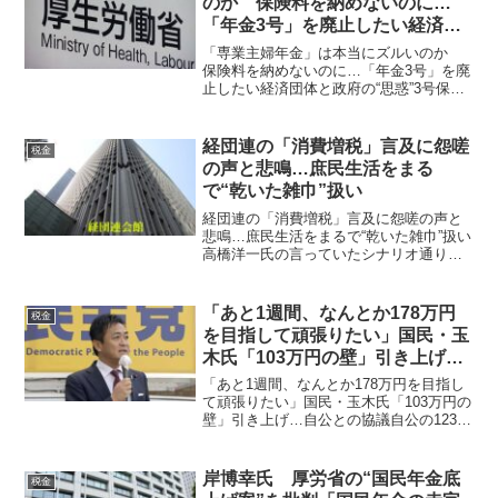
のか 保険料を納めないのに…
「年金3号」を廃止したい経済団
体と政府の“思惑”
「専業主婦年金」は本当にズルいのか
保険料を納めないのに…「年金3号」を廃
止したい経済団体と政府の“思惑”3号保険
者の国民年金は厚生年金を流用して充て
られているので不公平でもなんでもな
い。その分厚生年金保険料は高くなって
経団連の「消費増税」言及に怨嗟
税金
いる。「ニュースで制...
の声と悲鳴…庶民生活をまる
で“乾いた雑巾”扱い
経団連の「消費増税」言及に怨嗟の声と
悲鳴…庶民生活をまるで“乾いた雑巾”扱い
高橋洋一氏の言っていたシナリオ通りに
なってきました。《俺たちの生活をどう
したいんだ》《これ以上、引き上げたら
家計は持たないよ》 ネット上では庶民
「あと1週間、なんとか178万円
税金
の怨嗟の声と悲鳴が溢...
を目指して頑張りたい」国民・玉
木氏「103万円の壁」引き上げ…
自公との協議
「あと1週間、なんとか178万円を目指し
て頑張りたい」国民・玉木氏「103万円の
壁」引き上げ…自公との協議自公の123万
円の提示には財務省の思惑が透けて見え
る！ 役職停止中の国民民主党・玉木代
表は14日、いわゆる「年収103万円の壁」
岸博幸氏 厚労省の“国民年金底
税金
の引き...