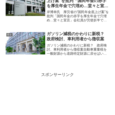
上げ案”を批判「国民年金の赤字
を厚生年金で穴埋め…堂々と宣
言」
岸博幸氏 厚労省の“国民年金底上げ案”を
批判「国民年金の赤字を厚生年金で穴埋
め…堂々と宣言」会社員が労使折半で払
った厚生年金保険料の半分を国民年金の
穴埋めに使って知らんぷりしている厚労
省と財務省！ 元経産官僚で経済学者、
ガソリン減税のかわりに新税？
税金
慶大大学院教授の岸博...
政府検討、車利用者から徴収案
ガソリン減税のかわりに新税？ 政府検
討、車利用者から徴収案自動車重量税を
一般財源から道路特定財源に戻せばいい
だけだろう！ 老朽化が進む道路や上下
水道などの維持・補修に充てる財源を確
保するため、政府は新税の創設に向けた
検討に入る。自動車の利用...
スポンサーリンク