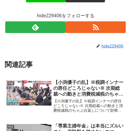
hide229406をフォローする
hide229406
関連記事
【小渕優子の乱】※税調インナー
税金
の辞任どころじゃない※ 次期総
裁への動きと消費税減税のちゃぶ
台返しについて
【小渕優子の乱】※税調インナーの辞任
どころじゃない※ 次期総裁への動きと消
費税減税のちゃぶ台返しについて財務省
の反抗と高市総理失脚に向けて動きが加
速！
「専業主婦年金」は本当にズルい
税金