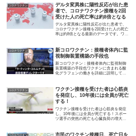
😷💉 2026年より、Gavi（ワクチンアラ
デルタ変異株に陽性反応が出た患
コロナワクチン
イアンス...
者で、コロナワクチン接種を2回
受けた人の死亡率は約8倍となる
デルタ変異株に陽性反応が出た患者で、
コロナワクチン接種を2回受けた人の死亡
率は約8倍となる最新のデータです。ワク
チンを十分に接種した人のデルタ型の死
亡率は約8倍高い最新の主張は、武漢コロ
ナウイルス（Covid-19）の「デルタ」亜
新コロワクチン：接種者体内に監
コロナワクチン
種が「野火...
視制御装置構築の手段也
新コロワクチン：接種者体内に監視制御
装置構築の手段也ワクチンに含まれる酸
化グラフェンの働きを詳細に説明してい
ます。動画は画像をクリックして元サイ
トでご覧ください。1本目の動画は必見で
す。体内に注入された酸化グラフェンが
ワクチン接種を受けた者は心筋炎
コロナワクチン
どのように私たちの身体...
を発症し、10年後には全員が死亡
する！
ワクチン接種を受けた者は心筋炎を発症
し、10年後には全員が死亡する！スポー
ツ選手の突然の死亡も心臓負荷の増大が
招いている「ワクチン接種を受けた人た
ちは、8ヶ月間、心臓に通常より46％も負
担がかかりました！」カナダの家庭医で
市民のワクチン接種日、死亡日を
コロナワクチン