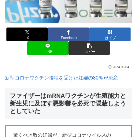
X
Facebook
はてブ
LINE
コピー
2024.05.04
新型コロナワクチン接種を受けた妊婦の80％が流産
ファイザーはmRNAワクチンが生殖能力と
新生児に及ぼす悪影響を必死で隠蔽しよう
としていた
驚くべき数の妊婦が、新型コロナウイルスの