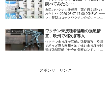
あるクリス・シュー...
調べてみたら･･･
市民のワクチン接種日、死亡日を調べて
みたら･･･2026-06-07 17:00:00NEW !テー
マ：新型コロナとワクチン公式ジャンル
記事ランキング：病院・クリニック6位4
ヶ月前にアップされた動画なのでご存知
の方も多いと思いますが、是非と...
ワクチン未接種者隔離の強硬措
コロナワクチン
置、欧州で相次ぎ導入
ワクチン未接種者隔離の強硬措置、欧州
で相次ぎ導入欧州各地で進む未接種者対
策は強制隔離で社会的分断ロンドン（Ｃ
ＮＮ） 新型コロナウイルスの感染拡大が
続く欧州で、ワクチン未接種者に対する
姿勢を強め、社会から隔離する措置に乗
り出す国が増えている。...
スポンサーリンク