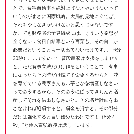
とで、食料自給率を絶対上げなきゃいけないって
いうのがまさに国家戦略。大局的見地に立てば、
それをやらなきゃいけないと思うじゃないです
か。でも財務省の予算編成には、そういう発想が
全くない…食料自給率という言葉も、その向上が
必要だということも一切出てないわけですよ（6分
20秒）。…ですので、普段農家は支援をしません
と。ただ有事立法だけは作るということで…有事
になったらその時だけ慌てて命令するからと。花
を育てている農家さんも…芋とかを増産しなさい
って命令するから、その命令に従ってきちんと増
産してそれを供出しなさいと。その増産計画を出
さなければ処罰すると。罰金を貸すと。その部分
だけは強化すると言い始めたわけですよ（8分2
秒）”と鈴木宣弘教授は話しています。