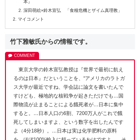
本』
深田萌絵×鈴木宣弘 「食糧危機とザイム真理教」
マイコメント
竹下雅敏氏からの情報です。
東京大学の鈴木宣弘教授は『世界で最初に飢え
るのは日本』だということを、“アメリカのラトガ
ス大学が最近ですね、学会誌に論文を書いたんで
すけども、極地的な核戦争が起きただけでも…国
際物流が止まることによる餓死者が…日本に集中
すると。…日本人口の6割、7200万人がこれで餓
死してしまいますよ、という数字を出したんです
よ（4分18秒）。…日本は実は化学肥料の原料
を、ほぼ100%輸入に頼っているわけですよ。…そ