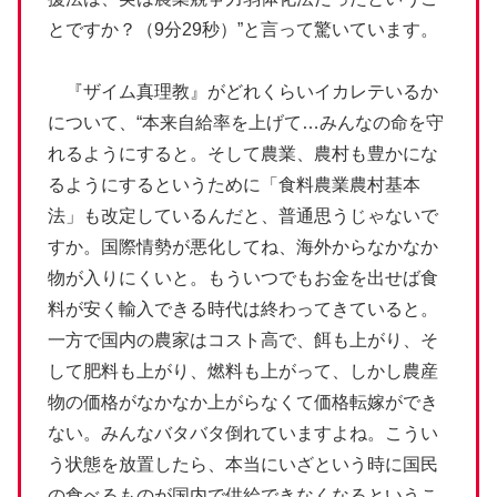
とですか？（9分29秒）”と言って驚いています。
『ザイム真理教』がどれくらいイカレテいるか
について、“本来自給率を上げて…みんなの命を守
れるようにすると。そして農業、農村も豊かにな
るようにするというために「食料農業農村基本
法」も改定しているんだと、普通思うじゃないで
すか。国際情勢が悪化してね、海外からなかなか
物が入りにくいと。もういつでもお金を出せば食
料が安く輸入できる時代は終わってきていると。
一方で国内の農家はコスト高で、餌も上がり、そ
して肥料も上がり、燃料も上がって、しかし農産
物の価格がなかなか上がらなくて価格転嫁ができ
ない。みんなバタバタ倒れていますよね。こうい
う状態を放置したら、本当にいざという時に国民
の食べるものが国内で供給できなくなるというこ