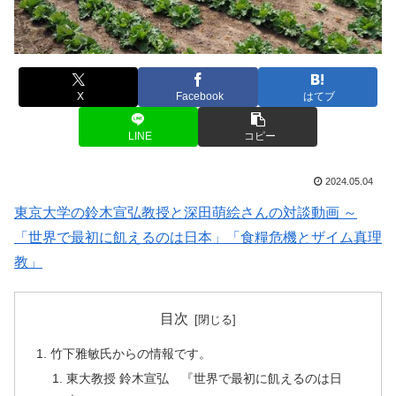
X
Facebook
はてブ
LINE
コピー
2024.05.04
東京大学の鈴木宣弘教授と深田萌絵さんの対談動画 ～
「世界で最初に飢えるのは日本」「食糧危機とザイム真理
教」
目次
竹下雅敏氏からの情報です。
東大教授 鈴木宣弘 『世界で最初に飢えるのは日