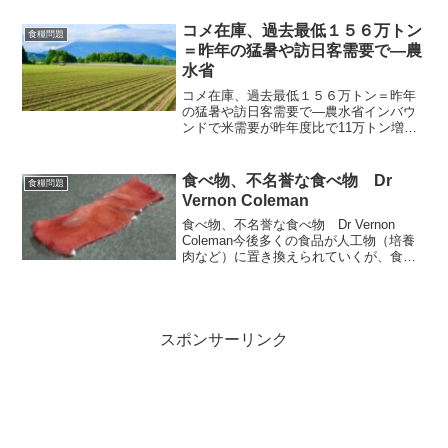
ない警鐘を鳴らしてきたのが鈴木宣弘教
授だ。 【日本人の半数が餓死!?】米不
コメ在庫、過去最低１５６万トン
食糧問題
足だけじゃない「食料危...
＝昨年の猛暑や訪日客需要で―農
水省
コメ在庫、過去最低１５６万トン＝昨年
の猛暑や訪日客需要で―農水省インバウ
ンドで米需要が昨年度比で11万トン増。
在庫減に拍車をかける 農林水産省は３
０日、６月末時点のコメの民間在庫量
（速報値）が１５６万トンだったと公表
食べ物、不名誉な食べ物 Dr
食糧問題
した。前年同時期と比べ４...
Vernon Coleman
食べ物、不名誉な食べ物 Dr Vernon
Coleman今後多くの食品が人工物（培養
肉など）に置き換えられていくが、食品
に内容を示すラベリングがされてないの
で見分けがつかなくなる。目的は食品支
配による人類のコントロール監視国家の
構築。地球...
スポンサーリンク