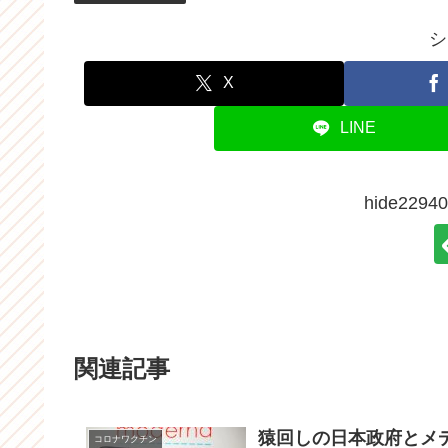
シ
X
LINE
hide22
関連記事
猿回しの日本政府とメ
コロナワクチン