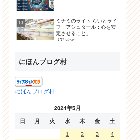
ミナミのライト らいとライ
フ「アシュタール：心を安
定させること」
101 views
にほんブログ村
にほんブログ村
2024年5月
日
月
火
水
木
金
土
1
2
3
4