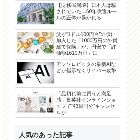
【財務省崩壊】日本人は騙
されていた…60年償還ルー
ルの正体が暴かれる
父が“1ドル100円台”の頃に
加入した「1000万円の外貨
建て保険」が、円安で「評
価額1610万円」に
アンソロピックの最新AIな
どが指示なくサイバー攻撃
「品切れ前に買うと満足
感」集英社オンラインショ
ップで“43億円分”キャンセ
ルか
人気のあった記事