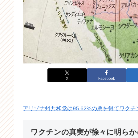
X
Facebook
アリゾナ州共和党は95.62%の票を得てワク
ワクチンの真実が徐々に明らか