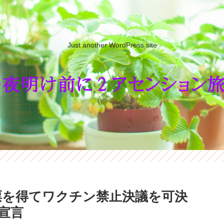
Just another WordPress site
の票を得てワクチン禁止決議を可決
宣言