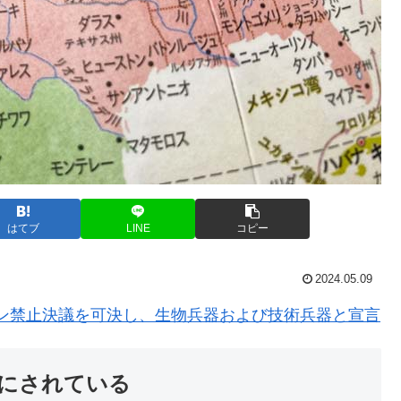
はてブ
LINE
コピー
2024.05.09
チン禁止決議を可決し、生物兵器および技術兵器と宣言
にされている