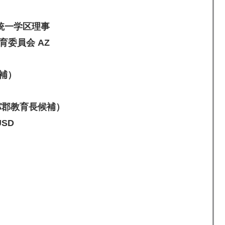
統一学区理事
委員会 AZ
補）
パ郡教育長候補）
SD