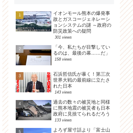
イオンモール熊本の爆発事
故とガスコージェネレーシ
ョンシステムの謎 ～政府の
防災政策への疑問
301 views
「今、私たちが目撃してい
るのは、最後の幕……だ」
158 views
石浜哲信氏が暴く！第三次
世界大戦の最前線に立たさ
れた日本
143 views
過去の数々の被災地と同様
に熊本地震の被災者も日本
政府に見捨てられるだろう
133 views
よろず屋寸話より「富士山