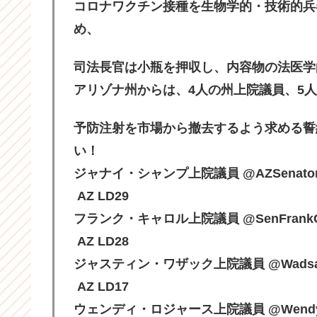
コロナワクチン接種を生物学的・技術的兵
め、
司法長官は小瓶を押収し、内容物の法医学
アリゾナ州からは、4人の州上院議員、5
予防注射を市場から撤去するよう求める誓
い！
ジャナイ・シャンプ上院議員 @AZSenator
AZ LD29
フランク・キャロル上院議員 @SenFrankCa
AZ LD28
ジャスティン・ワザック上院議員 @Wadsack
AZ LD17
ウェンディ・ロジャース上院議員 @WendyR