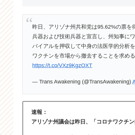
昨日、アリゾナ州共和党は95.62%の票
兵器および技術兵器と宣言し、州知事に
バイアルを押収して中身の法医学的分析
ワクチンを市場から撤去することを求め
https://t.co/VXz9KgzOXT
— Trans Awakening (@TransAwakening)
A
速報：
アリゾナ州議会は昨日、「コロナワクチン接