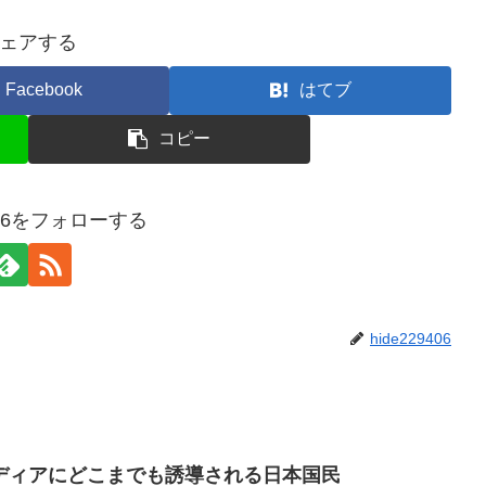
ェアする
Facebook
はてブ
コピー
9406をフォローする
hide229406
ディアにどこまでも誘導される日本国民￼