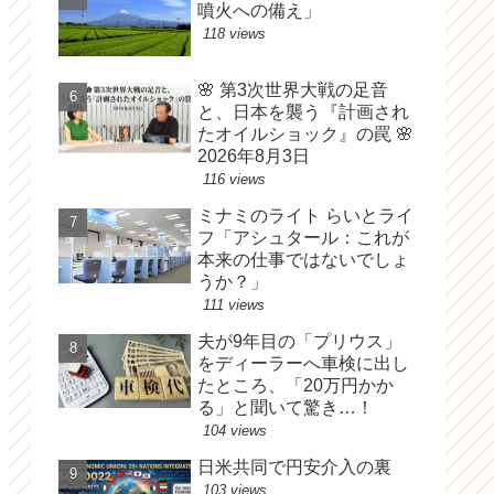
噴火への備え」
118 views
🌸 第3次世界大戦の足音
と、日本を襲う『計画され
たオイルショック』の罠 🌸
2026年8月3日
116 views
ミナミのライト らいとライ
フ「アシュタール：これが
本来の仕事ではないでしょ
うか？」
111 views
夫が9年目の「プリウス」
をディーラーへ車検に出し
たところ、「20万円かか
る」と聞いて驚き…！
104 views
日米共同で円安介入の裏
103 views