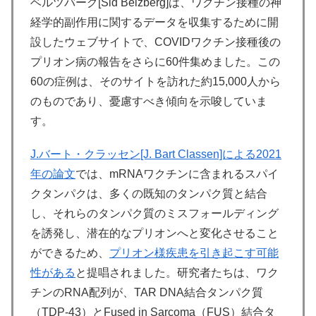
ベルツバーグ[Sid Belzberg]は、ワクチン接種の神
経学的副作用に関するデータを収集するために開
設したウェブサイトで、COVIDワクチン接種後の
プリオン病の報告をさらに60件集めました。この
60の症例は、そのサイトを訪れた約15,000人から
のものであり、憂慮すべき傾向を示唆していま
す。
J.バート・クラッセン[J. Bart Classen]による2021
年の論文
では、mRNAワクチンに含まれるスパイ
クタンパクは、多くの既知のタンパク質と結合
し、それらのタンパク質のミスフォールディング
を誘発し、潜在的なプリオンへと変化させること
ができるため、
プリオン様疾患を引き起こす可能
性がある
と提唱されました。研究者たちは、ワク
チンのRNA配列が、TAR DNA結合タンパク質
（TDP-43）とFused in Sarcoma（FUS）結合タ