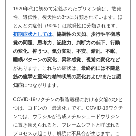
1920年代に初めて定義されたプリオン病は、散発
性、遺伝性、後天性の3つに分類されています。ほ
とんどの症例（90％）は散発性に分類されます。
初期症状としては
、協調性の欠如、歩行や平衡感
覚の問題、思考力、記憶力、判断力の低下、行動
の変化、抑うつ、気分変動、不安、錯乱、不眠、
睡眠パターンの変化、異常感覚、視覚の変化など
があります。これらの症状は、
最終的には不随意
筋の痙攣と重篤な精神状態の悪化および/または認
知症
につながります。
COVID-19ワクチンの製造過程における欠陥のひと
つは、コドンの「最適化」です。COVID-19ワクチ
ンでは、ウラシルが合成メチルシュードウリジン
に置き換えられると、フレームシフトと呼ばれる
プロセスが起こり、解読に不具合が生じます。こ