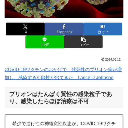
X
Facebook
はてブ
LINE
コピー
2024.05.12
COVID-19ワクチンのおかげで、致死性のプリオン病が増
加し、感染する可能性が出てきた Lance D Johnson
プリオンはたんぱく質性の感染粒子であ
り、感染したらほぼ治療は不可
希少で進行性の神経変性疾患が、COVID-19ワクチ