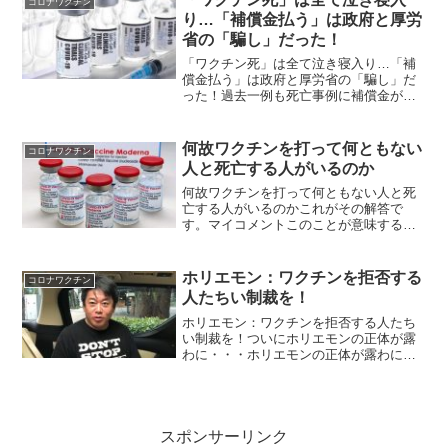
コロナワクチン
ヒル」に、米医師団体 F...
り…「補償金払う」は政府と厚労
省の「騙し」だった！
「ワクチン死」は全て泣き寝入り…「補
償金払う」は政府と厚労省の「騙し」だ
った！過去一例も死亡事例に補償金が出
たためしがない終息に向かっているのか
いないのか、いまだハッキリしないコロ
ナウイルス。 4回目のワクチン接種まで
何故ワクチンを打って何ともない
コロナワクチン
が現実のものとなる中、...
人と死亡する人がいるのか
何故ワクチンを打って何ともない人と死
亡する人がいるのかこれがその解答で
す。マイコメントこのことが意味するの
はワクチン接種回数が増すごとに中身が
悪くなっていくということです。最初に
被害の少ないワクチンを打って安心さ
ホリエモン：ワクチンを拒否する
コロナワクチン
せ、その後は誰もが甚大な被害...
人たちい制裁を！
ホリエモン：ワクチンを拒否する人たち
い制裁を！ついにホリエモンの正体が露
わに・・・ホリエモンの正体が露わにな
りましたね。こういうことを言う人だっ
たのです。どこかひねくれた感じのする
人でしたが。。。日本で有名になる人は
みな似非日本人ということ...
スポンサーリンク