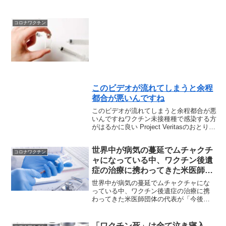
は、すべてが間違っていた。世界一の感
染者数が、第７波と第８波の日本で記録
される。 これに、反...
コロナワクチン
このビデオが流れてしまうと余程
都合が悪いんですね
このビデオが流れてしまうと余程都合が悪
いんですねワクチン未接種種で感染する方
がはるかに良い Project Veritasのおとり捜
査でファイザー社の科学者が自然免疫を喧
伝：「抗体の方が良いだろう」。ワクチン
世界中が病気の蔓延でムチャクチ
と抗体に関する率直なコメントを捉...
コロナワクチン
ャになっている中、ワクチン後遺
症の治療に携わってきた米医師団
体の代表が「今後、自己免疫の波
世界中が病気の蔓延でムチャクチャにな
が訪れる」と警告
っている中、ワクチン後遺症の治療に携
わってきた米医師団体の代表が「今後、
自己免疫の波が訪れる」と警告避けて通
れない自己免疫疾患の増加と超過死亡の
波自己免疫の問題米国のメディア「ザ・
「ワクチン死」は全て泣き寝入