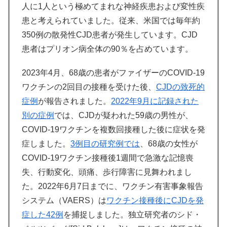
人に1人という極めてまれな神経疾患および変性疾
患と考えられていました。従来、米国では毎年約
350例の散発性CJD患者が発生しています。CJD
患者はプリオン病全体の90％を占めています。
2023年4月、68歳の患者がファイザーのCOVID-19
ワクチンの2回目の接種を受けた後、
CJDの致死的
症例
が報告されました。
2022年9月に記録された
別の症例
では、CJDが疑われた59歳の男性が、
COVID-19ワクチンを複数回接種した後に症状を発
症しました。
3例目の研究例では
、68歳の女性が
COVID-19ワクチン接種後1週間で急激な記憶喪
失、行動変化、頭痛、歩行障害に見舞われまし
た。2022年6月7日までに、ワクチン有害事象報告
システム（VAERS）は
ワクチン接種後にCJDを発
症した42例
を捕捉しました。独立研究者のシド・