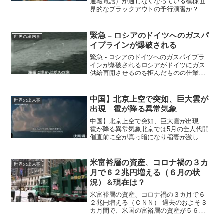
通報電話）が通じなくなっている模様世
界的なブラックアウトの予行演習か？ご
紹介するニューヨーク・タイムズの報道
では、4州となっていますが、その後、サ
ウスダコタ州とネブラスカ州全体、ネバ
緊急 – ロシアのドイツへのガスパ
世界の出来事
ダ州、テキサス州、...
イプラインが爆破される
緊急 - ロシアのドイツへのガスパイプラ
インが爆破されるロシアがドイツにガス
供給再開させるのを拒んだものの仕業？
あかいひぐま 2022年9月28日
12:22WORLD NEWSDESK 27
SEPTEMBER 2022数時間前（月曜夜...
中国】北京上空で突如、巨大雲が
世界の出来事
出現 雹が降る異常気象
中国】北京上空で突如、巨大雲が出現
雹が降る異常気象北京では5月の全人代開
催直前に空が真っ暗になり稲妻が激しく
鳴り響いていましたが、再び北京に異常
気象発生です。北京だけでなく中国全土
で異常気象発生中ですが、日本上空でこ
米富裕層の資産、コロナ禍の３カ
世界の出来事
のような巨大な雲の塊を...
月で６２兆円増える（６月の状
況）＆現在は？
米富裕層の資産、コロナ禍の３カ月で６
２兆円増える（ＣＮＮ） 過去のおよそ３
カ月間で、米国の富裕層の資産が５６５
０億ドル（約６２兆円）増えていたこと