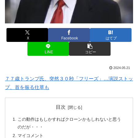
X
Facebook
はてブ
LINE
コピー
2024.05.21
７７歳トランプ氏、突然３０秒「フリーズ」…演説ストッ
プ、首を振る仕草も
目次
この動作はもしかすればクローンかもしれないと思う
のだが・・・
マイコメント