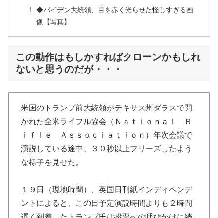
◆バイデン大統領、目を赤く光らせた怪しすぎる画
像【写真】
この動作はもしかすればクローンかもしれ
ないと思うのだが・・・
米国のトランプ前大統領がテキサス州ダラスで開
かれた全米ライフル協会（Ｎａｔｉｏｎａｌ Ｒ
ｉｆｌｅ Ａｓｓｏｃｉａｔｉｏｎ）年次会議で
演説している途中、３０秒以上フリーズしたよう
な様子を見せた。
１９日（現地時間）、英国日刊紙インディペンデ
ントによると、この日予定演説時間よりも２時間
遅く到着したトランプ氏は投票への呼びかけに続