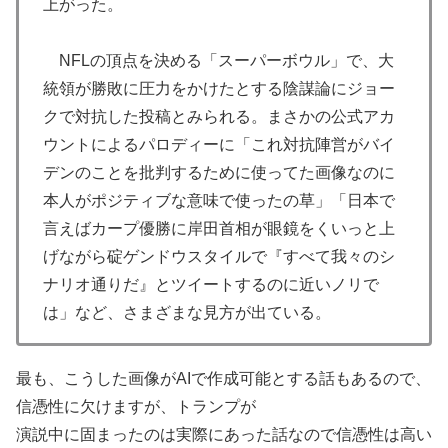
上がった。
NFLの頂点を決める「スーパーボウル」で、大
統領が勝敗に圧力をかけたとする陰謀論にジョー
クで対抗した投稿とみられる。まさかの公式アカ
ウントによるパロディーに「これ対抗陣営がバイ
デンのことを批判するために使ってた画像なのに
本人がポジティブな意味で使ったの草」「日本で
言えばカープ優勝に岸田首相が眼鏡をくいっと上
げながら碇ゲンドウスタイルで『すべて我々のシ
ナリオ通りだ』とツイートするのに近いノリで
は」など、さまざまな見方が出ている。
最も、こうした画像がAIで作成可能とする話もあるので、
信憑性に欠けますが、トランプが
演説中に固まったのは実際にあった話なので信憑性は高い