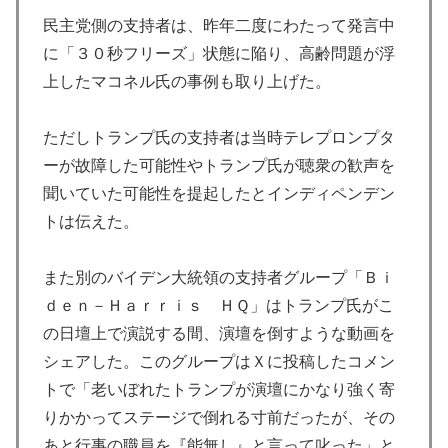
民主党側の支持者は、昨年二度にわたって発言中
に「３０秒フリーズ」状態に陥り、高齢問題が浮
上したマコネル氏の事例も取り上げた。
ただしトランプ氏の支持者は当時テレプロンプタ
ーが故障した可能性やトランプ氏が聴衆の歓声を
聞いていた可能性を提起したとインディペンデン
トは伝えた。
また別のバイデン大統領の支持者グループ「Ｂｉ
ｄｅｎ－Ｈａｒｒｉｓ ＨＱ」はトランプ氏がこ
の日壇上で演説する間、演壇を倒すような動画を
シェアした。このグループはＸに投稿したコメン
トで「老いぼれたトランプが演壇にかなり強く寄
りかかってステージで倒れる寸前だったが、その
あと行事の職員を『能無し』と言って叱った」と