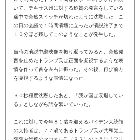
いて、テキサス州に対する称賛の発言をしている
途中で突然スイッチが切れたように沈黙した。こ
の日の会議で１時間演壇に立ったが演説終了まで
１０分ほど残してこのようなことが発生した。
当時の演説中継映像を振り返ってみると、突然発
言を止めたトランプ氏は正面を凝視するような表
情を作って首を左右に振った。その後、再び前方
を凝視するような表情になった。
３０秒程度沈黙したあと、「我が国は衰退してい
る」としながら話を繋いでいった。
これに対して今年８１歳を迎えるバイデン大統領
の支持者は、７７歳であるトランプ氏が共和党上
院院内総務のマコネル氏（８２）のように「フリ