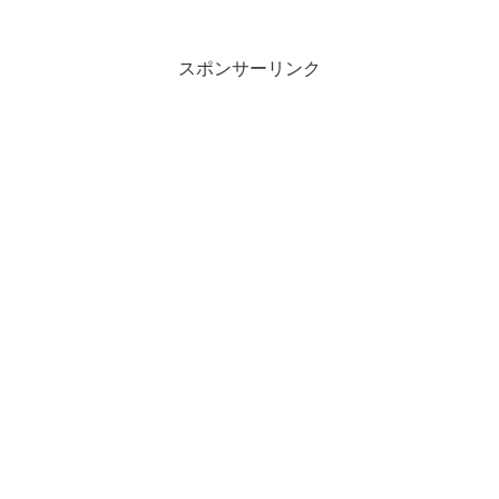
が分かった。同国の進歩的なシンクタン
ク、政策研究所が３月１８日以降のデー
タから報告書をまとめ、...
スポンサーリンク