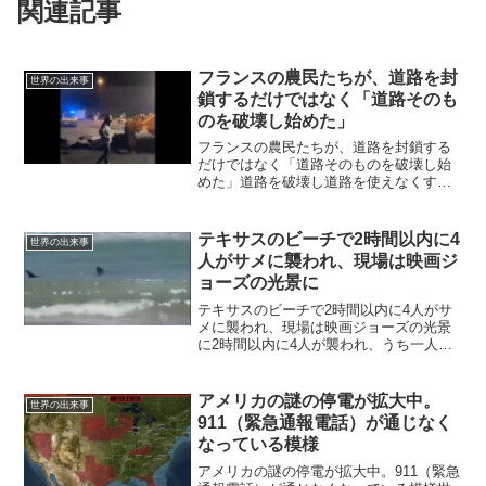
関連記事
フランスの農民たちが、道路を封
世界の出来事
鎖するだけではなく「道路そのも
のを破壊し始めた」
フランスの農民たちが、道路を封鎖する
だけではなく「道路そのものを破壊し始
めた」道路を破壊し道路を使えなくする
作戦以下の動画です。パリに通じる高速
道路だそうです。以下は、1月27日に、フ
ランスの農家の人たちが道路を封鎖した
テキサスのビーチで2時間以内に4
世界の出来事
ことに関してのニュー...
人がサメに襲われ、現場は映画ジ
ョーズの光景に
テキサスのビーチで2時間以内に4人がサ
メに襲われ、現場は映画ジョーズの光景
に2時間以内に4人が襲われ、うち一人が
重症を負うこれは映画「ジョーズ 」から
飛び出してきたような悪夢のようなシナ
リオであり、テキサスのビーチではこれ
アメリカの謎の停電が拡大中。
世界の出来事
まで一度も起きたこ...
911（緊急通報電話）が通じなく
なっている模様
アメリカの謎の停電が拡大中。911（緊急