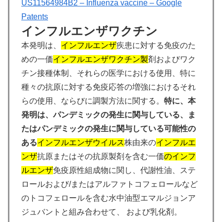
US11564984B2 – Influenza vaccine – Google
Patents
インフルエンザワクチン
本発明は、
インフルエンザ
疾患に対する免疫のた
めの一価
インフルエンザワクチン製
剤およびワク
チン接種体制、それらの医学における使用、特に
種々の抗原に対する免疫応答の増強におけるそれ
らの使用、ならびに調製方法に関する。
特に、本
発明は、パンデミックの発生に関与している、ま
たはパンデミックの発生に関与している可能性の
ある
インフルエンザ
ウイルス
株由来の
インフルエ
ンザ
抗原またはその抗原製剤を含む一価
のインフ
ルエンザ
免疫原性組成物に関し、代謝性油、ステ
ロールおよび/またはアルファトコフェロールなど
のトコフェロールを含む水中油型エマルジョンア
ジュバントと組み合わせて、 および乳化剤。