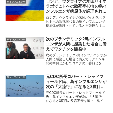
ロシア、ウクライナの米国バイオ
鳥インフルエンザ
所によりH5...
ラボでヒトへの致死率40％の鳥イ
ンフルエンザ病原体が調理されて
いると主張
ロシア、ウクライナの米国バイオラボで
ヒトへの致死率40％の鳥インフルエンザ
病原体が調理されていると主張彼らは周
到に次のパンデミックの準備を進めてい
る模様40％致死というのは、「ワクチ
ン」接種者の間でなら、ありそうで
次のプランデミック?鳥インフル
鳥インフルエンザ
す、、5Gもあることだし、...
エンザが人間に感染した場合に備
えてワクチンを開発中
次のプランデミック?鳥インフルエンザが
人間に感染した場合に備えてワクチンを
開発中何とかしてコロナの二番煎じをし
たい支配者たちワクチンメーカー3社は、
近い将来、鳥インフルエンザが変異して
「人間に飛び移る」場合に備えて、人間
元CDC所長ロバート・レッドフ
鳥インフルエンザ
用のワクチンを開発す...
ィールド氏、鳥インフルエンザが
次の「大流行」になると3度目の
発言
元CDC所長ロバート・レッドフィールド
氏、鳥インフルエンザが次の「大流行」
になると3度目の発言不安を煽って鳥イン
フルエンザワクチンを打たせることが目
的！ジェイコブ・M・トンプソン著グロ
ーバルリサーチ、2024 年 5 月 21 日ワイ