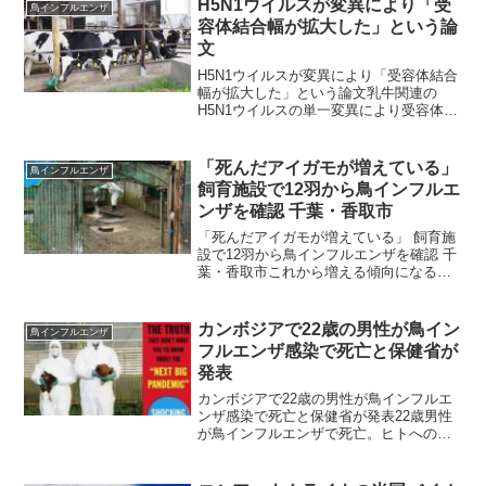
H5N1ウイルスが変異により「受
鳥インフルエンザ
容体結合幅が拡大した」という論
文
H5N1ウイルスが変異により「受容体結合
幅が拡大した」という論文乳牛関連の
H5N1ウイルスの単一変異により受容体結
合幅が拡大したが、ヒトとの関連受容体
には変化なし。今後さらに変異する可能
性もある。概要系統群 2.3.4.4b H5N1
「死んだアイガモが増えている」
鳥インフルエンザ
が、...
飼育施設で12羽から鳥インフルエ
ンザを確認 千葉・香取市
「死んだアイガモが増えている」 飼育施
設で12羽から鳥インフルエンザを確認 千
葉・香取市これから増える傾向になるの
だろうか？ 千葉県は、県内の飼育施設
のアイガモ12羽が高病原性鳥インフルエ
ンザに感染したと発表した。県内で鳥イ
カンボジアで22歳の男性が鳥イン
鳥インフルエンザ
ンフルエンザが確...
フルエンザ感染で死亡と保健省が
発表
カンボジアで22歳の男性が鳥インフルエ
ンザ感染で死亡と保健省が発表22歳男性
が鳥インフルエンザで死亡。ヒトへの水
平伝播が始まったのか？カンボジア王国
保健省が国民の皆様にお知らせいたしま
す。2025年11月15日、国立公衆衛生研究