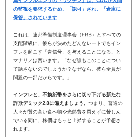
鳥インフルエンザの「ワクチン」は、CDCが人間
の監視を要求するため、「認可」され、「倉庫に
保管」されています
これは、連邦準備制度理事会（FRB）とすべての
支配階級に、彼らが決めたどんなレートでもイン
フレを起こす「青信号」を与えることになる、と
マナリノは言います。「なぜ誰もこのことについ
て話さないのでしょうか？なぜなら、彼ら全員が
問題の一部だからです。」
インフレと、不換紙幣をさらに切り下げる新たな
詐欺デミック2.0に備えましょう。
つまり、普通の
人々が質の高い食べ物や光熱費を買えずに苦しん
でいる間に、株価はもっと上昇することが予想さ
れます。