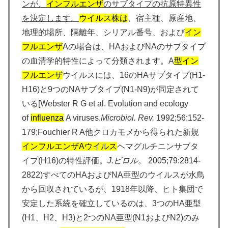
ンが、
インフルエンザ
のサブタイプの抗原特異性
を決定します。
ウイルス株は
、宿主種、原産地、
地理的場所、隔離年、シリアル番号、および
イン
フルエンザ
Aの場合は、HAおよびNAのサブタイプ
の血清学的特性によって分類されます。A
型イン
フルエンザ
ウイルスには、16のHAサブタイプ(H1-
H16)と9つのNAサブタイプ(N1-N9)が同定されて
いる[Webster R G et al. Evolution and ecology
of
influenza
A viruses.
Microbiol. Rev.
1992;56:152-
179;Fouchier R A他クロカモメから得られた新規
インフルエンザ
Aウイルス
ヘマグルチニンサブタ
イプ(H16)の特性評価。
J.ビロル。
2005;79:2814-
2822)すべてのHAおよびNA亜型のウイルスが水鳥
から回収されているが、1918年以降、ヒト集団で
安定した系統を確立しているのは、3つのHA亜型
(H1、H2、H3)と2つのNA亜型(N1およびN2)のみ