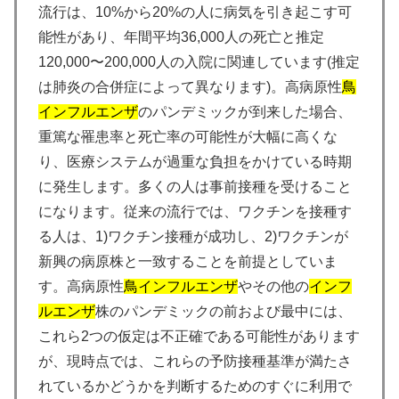
流行は、10%から20%の人に病気を引き起こす可
能性があり、年間平均36,000人の死亡と推定
120,000〜200,000人の入院に関連しています(推定
は肺炎の合併症によって異なります)。高病原性
鳥
インフルエンザ
のパンデミックが到来した場合、
重篤な罹患率と死亡率の可能性が大幅に高くな
り、医療システムが過重な負担をかけている時期
に発生します。多くの人は事前接種を受けること
になります。従来の流行では、ワクチンを接種す
る人は、1)ワクチン接種が成功し、2)ワクチンが
新興の病原株と一致することを前提としていま
す。高病原性
鳥
インフルエンザ
やその他の
インフ
ルエンザ
株のパンデミックの前および最中には、
これら2つの仮定は不正確である可能性があります
が、現時点では、これらの予防接種基準が満たさ
れているかどうかを判断するためのすぐに利用で