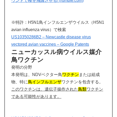
ウンドで種を飛躍させる! (rumble.com)
※特許：H5N1鳥インフルエンザウイルス（H5N1
avian influenza virus）で検索
US10350286B2 – Newcastle disease virus
vectored avian vaccines – Google Patents
ニューカッスル病ウイルス媒介
鳥ワクチン
発明の分野
本発明は、NDVベクター鳥
ワクチン
または組成
物、特に
鳥
インフルエンザ
ワクチンを包含する。
このワクチンは、遺伝子操作された
鳥類
ワクチン
である可能性があります。