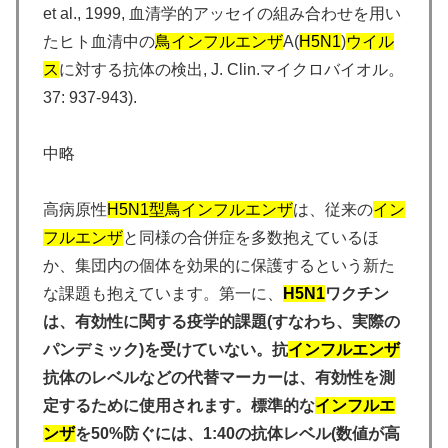
et al., 1999, 血清学的アッセイの組み合わせを用い
たヒト血清中の
鳥
インフルエンザ
A(
H5N1
)
ウイル
ス
に対する抗体の検出, J. Clin.マイクロバイオル。
37: 937-943).
中略
高病原性
H5N1
型鳥
インフルエンザ
は、従来の
イン
フルエンザ
と同様の合併症を多数抱えているほ
か、集団内の個体を効果的に保護するという新た
な課題も抱えています。第一に、
H5N1
ワクチン
は、有効性に関する疫学的課題(すなわち、実際の
パンデミック)を受けていない。抗
インフルエンザ
抗体のレベルなどの代替マーカーは、有効性を測
定するために使用されます。標準的な
インフルエ
ンザ
を50%防ぐには、1:40の抗体レベル(数値が高