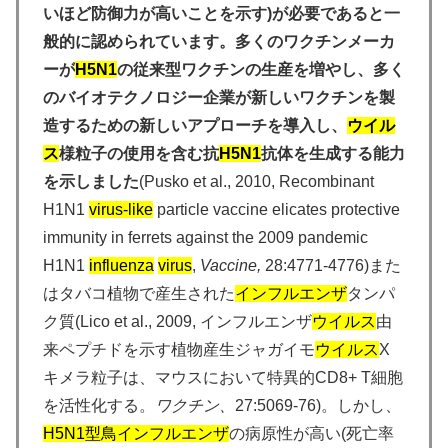
いほど防御力が高いことを示す)が必要であると一
般的に認められています。多くのワクチンメーカ
ーが
H5N1
の従来型ワクチンの生産を増やし、多く
のバイオテクノロジー企業が新しいワクチンを製
造するための新しいアプローチを導入し、
ウイル
ス
様粒子の使用を含む抗
H5N1
抗体を生成する能力
を示しました
(Pusko et al., 2010, Recombinant
H1N1
virus-like
particle vaccine elicates protective
immunity in ferrets against the 2009 pandemic
H1N1
influenza
virus
,
Vaccine,
28:4771-4776)また
はタバコ植物で産生された
インフルエンザ
タンパ
ク質(Lico et al., 2009, インフルエンザ
ウイルス
由
来ペプチドを示す植物産生ジャガイモ
ウイルス
X
キメラ粒子は、マウスにおいて特異的CD8+ T細胞
を活性化する。
ワクチン、
27:5069-76)。しかし、
H5N1
型鳥
インフルエンザ
の病原性が高い(死亡率