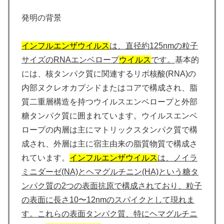
発明の背景
インフルエンザ
ウイルス
は、直径約125nmの粒子
サイズのRNAエンベロープ
ウイルス
です。
基本的
には、核タンパク質に関連するリボ核酸(RNA)の
内部ヌクレオカプシドまたはコアで構成され、脂
質二重層構造を持つウイルスエンベロープと外部
糖タンパク質に囲まれています。ウイルスエンベ
ロープの内層は主にマトリックスタンパク質で構
成され、外層は主に宿主由来の脂質物質で構成さ
れています。
インフルエンザ
ウイルス
は、ノイラ
ミニダーゼ(NA)とヘマグルチニン(HA)という糖タ
ンパク質の2つの表面抗原で構成されており、粒子
の表面に長さ10〜12nmのスパイクとして現れま
す。これらの表面タンパク質、特にヘマグルチニ