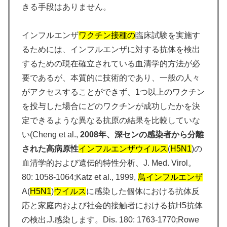
きる手段はありません。
インフルエンザ
ワクチン接種の
臨床試験を実施す
るためには、インフルエンザに対する抗体を検出
するための
現在確立されている血清学的方法が必
要であるが、本質的に技術的であり、一般の人々
がアクセスすることができず、1つ以上のワクチン
を投与した場合にどのワクチンが成功したかを決
定できるような異なる抗原の結果を比較していな
い(Cheng et al.,
2008年、深センの感染者から分離
された高病原性
インフルエンザ
ウイルス
(
H5N1
)の
血清学的および遺伝的特性分析、J. Med. Virol。
80: 1058-1064;Katz et al., 1999,
鳥
インフルエンザ
A(
H5N1
)
ウイルス
に感染した個体における抗体反
応と家庭内および社会的接触者における抗H5抗体
の検出.J.感染します。Dis. 180: 1763-1770;Rowe