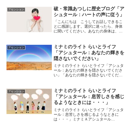
由ですとはっきりということが出来ます
か？そしてそもそも自由とはどういうこ
破・常識あつしに歴史ブログ「ア
アセンション
とでしょうか？
シュタール：ハートの声に従う」
「こんにちは こうしてお話しできるこ
とに感謝します。選択に迷ったら、身体
に聞いてください。あなたの身体は、あ
なたのこころ（ハート）の翻訳機です。
頭で考えていることと、ハートで考えて
ることと違うことがあります。そういう
ミナミのライト らいとライフ
アセンション
時は、どちらを選べばいいかわからなく
「アシュタール：あなたの輝きを
なります。右の道を行くか、左の道を行
隠さないでください」
くか・・・
ミナミのライト らいとライフ「アシュタ
ール：あなたの輝きを隠さないでくださ
い」「あなたの輝きを隠さないでくださ
い」by アシュタール今日のアシュター
ルからのメッセージをお伝えしますね＾
＾「こんにちは こうしてお話できるこ
ミナミのライト らいとライフ
アセンション
とに感謝します。あな...
「アシュタール：息苦しさを感じ
るようなときには・・・」
ミナミのライト らいとライフ「アシュタ
ール：息苦しさを感じるようなときに
は・・・」ミナミＡアシュタール
Radio690「ぶっ飛んだイメージの中
で･･･」vol.1401 「ぶっ飛んだイメージの