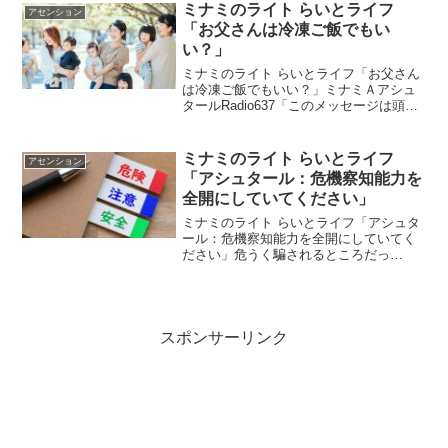
中で･･･ 」vol.1402 「５次元領域の渋...
ミナミのライト らいとライフ
アセンション
「お父さんは冷凍ご飯でもい
い？」
ミナミのライト らいとライフ「お父さん
は冷凍ご飯でもいい？」ミナミＡアシュ
タールRadio637「このメッセージは頭で
読まないでくださいね」vol.1295 「お互
いバランスをとって協調して丸くなって
ください」vol.1296 「このメッセ...
ミナミのライト らいとライフ
アセンション
「アシュタール：危機察知能力を
全開にしていてください」
ミナミのライト らいとライフ「アシュタ
ール：危機察知能力を全開にしていてく
ださい」危うく騙されるところだっ
た！！先日、アマ〇ンでバケツを買おう
と思って検索してたんです。そしたら、
え？マジで？って思うような値段のバケ
ツがあったんです。え、何か...
スポンサーリンク