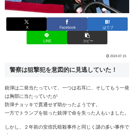
X
Facebook
はてブ
LINE
コピー
2024.07.15
警察は狙撃犯を意図的に見逃していた！
銃弾は二発当たっていて、一つは右耳に、そしてもう一発
は胸部に当たっていたが
防弾チョッキで貫通せず助かったようです。
一方でトランプを狙った銃弾で命を失った人もいました。
しかし、２年前の安倍氏暗殺事件と同じく謎の多い事件で