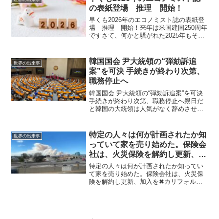
の表紙登場 推理 開始！
早くも2026年のエコノミスト誌の表紙登
場 推理 開始！来年は米国建国250周年
ですさて、何かと騒がれた2025年もそろ
そろ終わり。7月の予言も緑の星の話も、
騒がれた割になんもなく過ぎそうです。
そういえば、2025年7月の予言を言ってた
韓国国会 尹大統領の“弾劾訴追
世界の出来事
ペン...
案”を可決 手続きが終わり次第、
職務停止へ
韓国国会 尹大統領の“弾劾訴追案”を可決
手続きが終わり次第、職務停止へ親日だ
と韓国の大統領は人気がなく辞めさせら
れる！ 非常戒厳をめぐる韓国の尹錫悦
大統領の弾劾訴追案は、一部の与党議員
が賛成に回り先ほど可決されました。大
特定の人々は何が計画されたか知
世界の出来事
統領は手続きが終わ...
っていて家を売り始めた。保険会
社は、火災保険を解約し更新、加
入を✖
特定の人々は何が計画されたか知ってい
て家を売り始めた。保険会社は、火災保
険を解約し更新、加入を✖カリフォルニ
ア火災は計画的に行われたものロサンゼ
ルスの山火事について最新の情報をお伝
えします。 情報筋によれば、これらの火
災はグローバルなエリー...