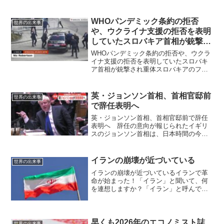
WHOパンデミック条約の拒否
世界の出来事
や、ウクライナ支援の拒否を表明
していたスロバキア首相が銃撃さ
れ重体
WHOパンデミック条約の拒否や、ウクラ
イナ支援の拒否を表明していたスロバキ
ア首相が銃撃され重体スロバキアのフィ
コ首相、複数回銃撃され重体スロバキア
のロベルト・フィコ首相が 5月15日、暗
殺未遂で複数回撃たれ、生命の危険にさ
英・ジョンソン首相、首相官邸前
世界の出来事
らされた状態で病院...
で辞任表明へ
英・ジョンソン首相、首相官邸前で辞任
表明へ 辞任の意向が報じられたイギリ
スのジョンソン首相は、日本時間の今夜
にも、ロンドンの首相官邸前で国民に向
けて声明を発表し、自ら辞任を表明する
とみられている。（ANNニュース）マイ
イランの崩壊が近づいている
世界の出来事
コメント今回のジョンソ...
イランの崩壊が近づいているイランで革
命が始まった！「イラン」と聞いて、何
を連想しますか？「イラン」と呼んでい
ますが、以前は「ペルシャ」という国名
だったんですよね。ペルシャと言えば、
ペルシャ猫、ペルシャ絨毯。私たちにと
って遠い国ですし、あまり...
早くも2026年のエコノミスト誌
世界の出来事