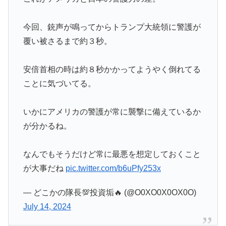
今回、銃声が鳴ってからトランプ大統領に警護が
覆い被さるまで約３秒。
安倍首相の時は約８秒かかってようやく倒れてる
ことに気づいてる。
いかにアメリカの警護が常に襲撃に備えているか
が分かるね。
なんでもそうだけど常に最悪を想定しておくこと
が大事だね
pic.twitter.com/b6uPfy253x
— どこかの隊長💯投資垢🔥 (@O0XO0X0OX0O)
July 14, 2024