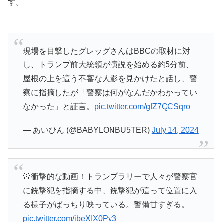
す。
現場を目撃したグレッグさんはBBCの取材に対
し、トランプ前大統領が演説を始める約5分前、
屋根の上を這う不審な人影を見かけたと話し、警
察に指摘したが「警察は何がなんだかわかってい
なかった」と証言。
pic.twitter.com/gfZ7QCSqro
— あいひん (@BABYLONBU5TER)
July 14, 2024
🚨衝撃的な動画！トランプラリーで人々が警察官
に銃撃犯を指摘する中、銃撃犯が這って位置に入
る様子がばっちり映っている。警備甘すぎる。
pic.twitter.com/ibeXIX0Pv3