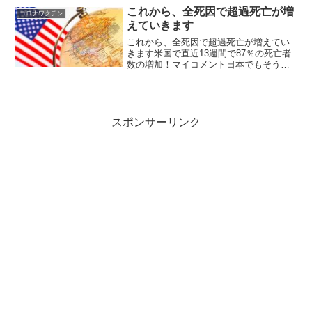
は、ワクチン懐疑論者として知られてい
これから、全死因で超過死亡が増
コロナワクチン
たロバート・F・...
えていきます
これから、全死因で超過死亡が増えてい
きます米国で直近13週間で87％の死亡者
数の増加！マイコメント日本でもそうな
る可能性が高いですね。しかし、政府も
マスコミも何も言わないでしょうから多
くの日本人は気付かずそのまま逝ってし
まうのでしょう。
スポンサーリンク