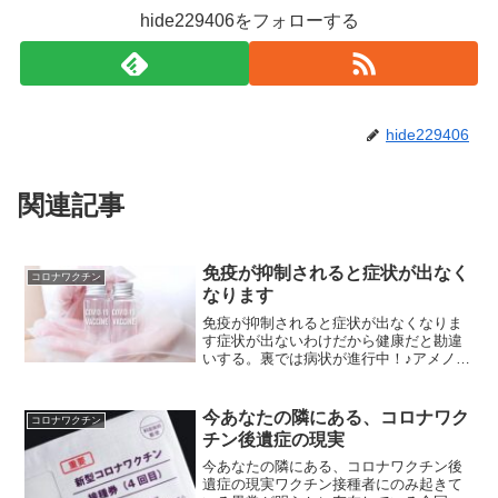
hide229406をフォローする
hide229406
関連記事
免疫が抑制されると症状が出なく
コロナワクチン
なります
免疫が抑制されると症状が出なくなりま
す症状が出ないわけだから健康だと勘違
いする。裏では病状が進行中！♪アメノウ
ズメ塾10分大学 第１回 医療健康編1 .コ
ロナワクチンの実体♪アメノウズメ塾10分
大学 第１回 医療健康編1 .コロナワクチ
今あなたの隣にある、コロナワク
コロナワクチン
ンの...
チン後遺症の現実
今あなたの隣にある、コロナワクチン後
遺症の現実ワクチン接種者にのみ起きて