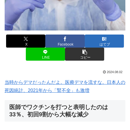
X
Facebook
はてブ
LINE
コピー
2024.08.02
当時からデマだったんだよ。医療デマを流すな。日本人の
死因統計、2021年から「腎不全」も激増
医師でワクチンを打つと表明したのは
33％、初回9割から大幅な減少