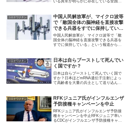
いる異常が明らかに存在している全国有
志医師の会の代表 藤沢明徳先生と関西
世話人である児玉慎一郎先生の記事がサ
ンデー毎日に掲載されました。 タイトル
中国人民解放軍が、マイクロ波等
コロナワクチン
は「今あなたの隣にあ...
で「敵国全体の脳神経を直接攻撃
できる兵器をすでに保持してい
る」という報道から思う「磁性脂
中国人民解放軍が、マイクロ波等で「敵
質ナノ粒子」への疑念
国全体の脳神経を直接攻撃できる兵器を
すでに保持している」という報道から思
う「磁性脂質ナノ粒子」への疑念ワクチ
ン接種で体内に注入された酸化グラフェ
ンを利用した電波攻撃「新タイプの戦
日本は自らブーストして死んでい
コロナワクチン
争」が近づいている私は、2...
く国ですか？
日本は自らブーストして死んでいく国で
すか？日本ほどmRNA遺伝子注射によっ
て高齢者を大量の兵士として送り込んで
いる国はないだろうし、COVIDの死の波
がますます大きくなっている国もないだ
ろう。日出づる処の帝国は、自らブース
RFKジュニア氏がインフルエンザ
コロナワクチン
トして死んでいくの...
予防接種キャンペーンを中止
RFKジュニア氏がインフルエンザ予防接
種キャンペーンを中止RFKジュニア率い
るCDCがインフルエンザ予防接種キャン
ペーンを中止、主要ワクチン接種会議を
中止アメリカ疾病対策センター（CDC）