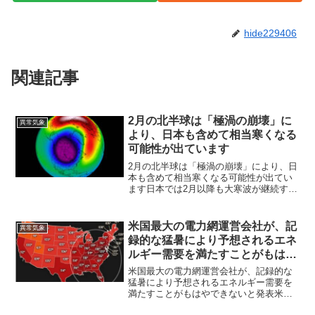
hide229406
関連記事
2月の北半球は「極渦の崩壊」に
異常気象
より、日本も含めて相当寒くなる
可能性が出ています
2月の北半球は「極渦の崩壊」により、日
本も含めて相当寒くなる可能性が出てい
ます日本では2月以降も大寒波が継続する
可能性がある。気象予測メディアのシビ
ア・ウェザー・ヨーロッパが、2月に起き
る可能性がある「極渦の崩壊」について
米国最大の電力網運営会社が、記
異常気象
記事にしています。...
録的な猛暑により予想されるエネ
ルギー需要を満たすことがもはや
できないと発表
米国最大の電力網運営会社が、記録的な
猛暑により予想されるエネルギー需要を
満たすことがもはやできないと発表米東
部の電力網運営会社が、電力使用量が過