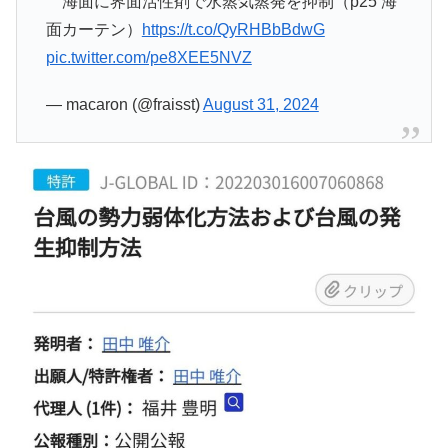
海面に界面活性剤で水蒸気蒸発を抑制（p25 海
面カーテン）
https://t.co/QyRHBbBdwG
pic.twitter.com/pe8XEE5NVZ
— macaron (@fraisst)
August 31, 2024