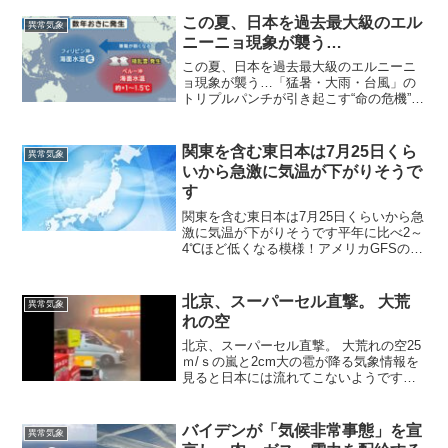
去最高に近づく中、緊急の電力制限を命
じた緊急措置を取ることで、現在のとこ
この夏、日本を過去最大級のエル
異常気象
ろは停電は回避されている...
ニーニョ現象が襲う…
この夏、日本を過去最大級のエルニーニ
ョ現象が襲う…「猛暑・大雨・台風」の
トリプルパンチが引き起こす“命の危機”へ
の備えを気象予報士が徹底解説今年の夏
は「猛暑・大雨・台風」のトリプルパン
チとなりそうだ。今年はエルニーニョ現
関東を含む東日本は7月25日くら
異常気象
象が発生しており、過...
いから急激に気温が下がりそうで
す
関東を含む東日本は7月25日くらいから急
激に気温が下がりそうです平年に比べ2～
4℃ほど低くなる模様！アメリカGFSの予
測は流動的ですので何ともいえないです
が、少なくとも東日本で猛暑というの
は、この期間はあまりないような感じで
北京、スーパーセル直撃。 大荒
異常気象
す （8月からど...
れの空
北京、スーパーセル直撃。 大荒れの空25
ｍ/ｓの嵐と2cm大の雹が降る気象情報を
見ると日本には流れてこないようです
が、どうなりますかね？北京、スーパー
セル直撃。 大荒れの空中国の首都・北京
市で13日夜、強い対流性気象が発生し、
バイデンが「気候非常事態」を宣
異常気象
強風を伴う激し...