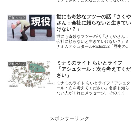
ミナミさん：こんなことまでしないとい
けないの？？？久しぶりに知り合いの舞
台を見に行こうと思ったんです。でも
ね、びっくりした＾０＾；３００席以上
世にも奇妙なフツーの話「さくや
アセンション
ある舞台の半分を減らしている...
さん：会社に頼らないと生きてい
けない？」
世にも奇妙なフツーの話「さくやさん：
会社に頼らないと生きていけない？」ミ
ナミＡアシュタールRadio132「歴史のは
じまりを知ってください」vol.285 「不思
議な‥感覚‥！」vol.286 「歴史のはじま
りを知ってください」45歳でリタ...
ミナミのライト らいとライフ
アセンション
「アシュタール：次を考えてくだ
さい」
ミナミのライト らいとライフ「アシュタ
ール：次を考えてください」名前も知ら
ない人がくれたメッセージ、そのままに
進んでる！ほら、来たよ！前から言われ
てたけどね、２０２５年４月１日から施
行されるって決まったってさ！食糧供給
困難事態対策法この法律...
スポンサーリンク