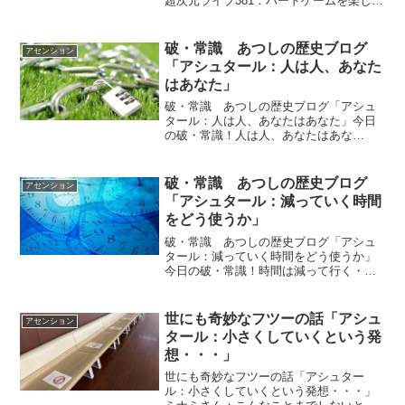
超次元ライブ381：ハードゲームを楽しみ
たい！私たちはハードゲームを楽しみた
いと思って、いまの物質世界のテラに生
まれて来たんです＾＾；そして、いま、
破・常識 あつしの歴史ブログ
アセンション
このゲームは佳...
「アシュタール：人は人、あなた
はあなた」
破・常識 あつしの歴史ブログ「アシュ
タール：人は人、あなたはあなた」今日
の破・常識！人は人、あなたはあな
た・・なのです。人があなたに何を言お
うとそれはその人の考えであって あなた
には関係ないのです。ｂｙアシュタール
破・常識 あつしの歴史ブログ
アセンション
アシュタールからのメッセー...
「アシュタール：減っていく時間
をどう使うか」
破・常識 あつしの歴史ブログ「アシュ
タール：減っていく時間をどう使うか」
今日の破・常識！時間は減って行く・・
ずっとあるわけじゃないのです。減って
いく時間をどう使うか・・ということで
す。ｂｙアシュタールアシュタールから
世にも奇妙なフツーの話「アシュ
アセンション
のメッセージ今日のアシュ...
タール：小さくしていくという発
想・・・」
世にも奇妙なフツーの話「アシュター
ル：小さくしていくという発想・・・」