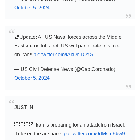
October 5, 2024
🚨Update: All US Naval forces across the Middle
East are on full alert! US will participate in strike
on Iran!!
pic.twitter.com/lAkDhTOYSI
— US Civil Defense News (@CaptCoronado)
October 5, 2024
JUST IN:
🇮🇱🇮🇷 Iran is preparing for an attack from Israel.
It closed the airspace.
pic.twitter.com/0dMsrd8bw9