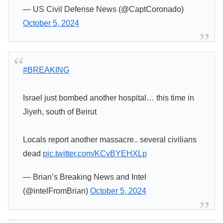
— US Civil Defense News (@CaptCoronado)
October 5, 2024
#BREAKING
Israel just bombed another hospital… this time in
Jiyeh, south of Beirut
Locals report another massacre.. several civilians
dead
pic.twitter.com/KCvBYEHXLp
— Brian’s Breaking News and Intel
(@intelFromBrian)
October 5, 2024