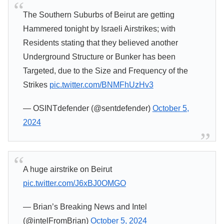
The Southern Suburbs of Beirut are getting
Hammered tonight by Israeli Airstrikes; with
Residents stating that they believed another
Underground Structure or Bunker has been
Targeted, due to the Size and Frequency of the
Strikes
pic.twitter.com/BNMFhUzHv3
— OSINTdefender (@sentdefender)
October 5,
2024
A huge airstrike on Beirut
pic.twitter.com/J6xBJ0OMGO
— Brian’s Breaking News and Intel
(@intelFromBrian)
October 5, 2024