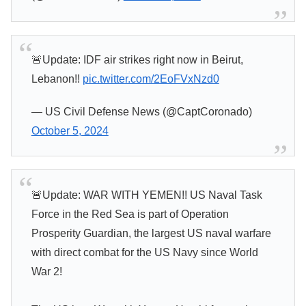
🚨Update: IDF air strikes right now in Beirut,
Lebanon!!
pic.twitter.com/2EoFVxNzd0
— US Civil Defense News (@CaptCoronado)
October 5, 2024
🚨Update: WAR WITH YEMEN!! US Naval Task
Force in the Red Sea is part of Operation
Prosperity Guardian, the largest US naval warfare
with direct combat for the US Navy since World
War 2!