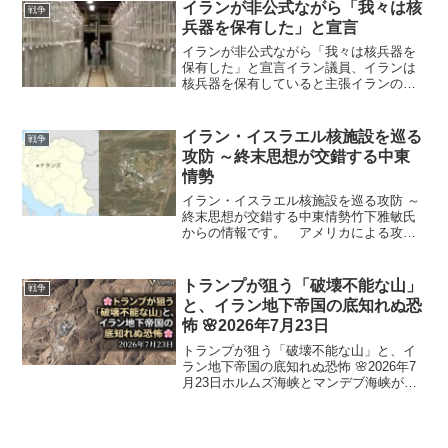
— 回答なし。「主権的な権利」と呼ん
イランが非公式ながら「我々は核
戦争
だ。 イギリス —...
兵器を保有した」と宣言
イランが非公式ながら「我々は核兵器を
保有した」と宣言イラン議員、イランは
核兵器を保有していると主張イランの国
会議員が、驚くべき宣言の中で、イラ
ン・イスラム共和国は核兵器を保有して
いると主張したが、それを公式に認める
イラン・イスラエル核施設を巡る
戦争
ことを控えた。この暴露は、...
攻防 ～終末思想が交錯する中東
情勢
イラン・イスラエル核施設を巡る攻防 ～
終末思想が交錯する中東情勢竹下雅敏氏
からの情報です。 アメリカによる攻撃
とみられていますが、イラン中部のナタ
ンズにあるウラン濃縮施設が攻撃を受け
ました。これまでのところ、放射線レベ
トランプが狙う「破壊不能な山」
戦争
ルの上昇は確認されてい...
と、イラン地下帝国の底知れぬ恐
怖 🌸2026年7月23日
トランプが狙う「破壊不能な山」と、イ
ラン地下帝国の底知れぬ恐怖 🌸2026年7
月23日ホルムズ海峡とマンデブ海峡が封
鎖されれば日本はエネルギーは持たな
い！みなさん、こんばんは🌙✨ 世界の隠
された真実を皆さんと一緒に見つめる、
赤坂亜紀乃（あか...