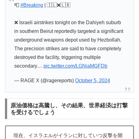
📮
#Breaking
| 🇮🇱❌🇱🇧
❌ Israeli airstrikes tonight on the Dahiyeh suburb
in southern Beirut reportedly targeted a significant
underground weapons depot used by Hezbollah.
The precision strikes are said to have completely
destroyed the facility, triggering multiple
secondary…
pic.twitter.com/LGNjaMGFDb
— RAGE X (@ragereports)
October 5, 2024
原油価格は高騰し、その結果、世界経済は打撃
を受けるでしょう
現在、イスラエルがイランに対していつ反撃を開