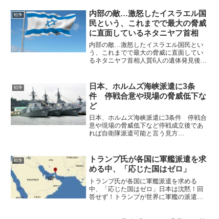
内部の敵…激怒したイスラエル国
戦争
民という、これまでで最大の脅威
に直面しているネタニヤフ首相
内部の敵…激怒したイスラエル国民とい
う、これまでで最大の脅威に直面してい
るネタニヤフ首相人質6人の遺体発見後、
イスラエル世論はベンヤミン・ネタニヤ
フ政権に決定的に反対する方向に転じて
いる。 人質救出のために部隊が近づい
日本、ホルムズ海峡派遣に3条
戦争
た際、人質をハマス戦闘...
件 停戦合意や現場の脅威低下な
ど
日本、ホルムズ海峡派遣に3条件 停戦合
意や現場の脅威低下など停戦成立後であ
れば自衛隊派遣可能と言う見方
も・・・。 日本政府がイランによって
事実上封鎖されたホルムズ海峡への自衛
隊派遣を巡り、3条件を設けたことが分か
トランプ氏が各国に軍艦派遣を求
戦争
った。（1）米国とイランの停...
める中、「応じた国はゼロ」
トランプ氏が各国に軍艦派遣を求める
中、「応じた国はゼロ」日本は沈黙！回
答せず！トランプが世界に軍艦の派遣を
求めた。各国がどう答えたか： フランス
— 正式に拒否。軍艦を送らない。 中国