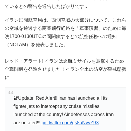
ているとの警告を通告したばかりです…
イラン民間航空局は、西側空域の大部分について、これら
の空域を通過する商業飛行経路を「軍事演習」のために毎
晩1700-0130UTCの間閉鎖するとの航空任務への通知
（NOTAM）を発表しました。
レッド・アラート! イランは巡航ミサイルを迎撃するため
全戦闘機を発進させました！イラン全土の防空が警戒態勢
に!
🚨Update: Red Alert!! Iran has launched all its
fighter jets to intercept any cruise missiles
launched at the country! Air defenses across Iran
are on alert!!!
pic.twitter.com/gs8aNvvZ9X