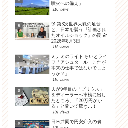
噴火への備え」
118 views
🌸 第3次世界大戦の足音
と、日本を襲う『計画され
たオイルショック』の罠 🌸
2026年8月3日
116 views
ミナミのライト らいとライ
フ「アシュタール：これが
本来の仕事ではないでしょ
うか？」
110 views
夫が9年目の「プリウス」
をディーラーへ車検に出し
たところ、「20万円かか
る」と聞いて驚き…！
101 views
日米共同で円安介入の裏
101 views