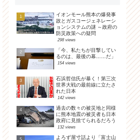
イオンモール熊本の爆発事
故とガスコージェネレーシ
ョンシステムの謎 ～政府の
防災政策への疑問
298 views
「今、私たちが目撃してい
るのは、最後の幕……だ」
154 views
石浜哲信氏が暴く！第三次
世界大戦の最前線に立たさ
れた日本
142 views
過去の数々の被災地と同様
に熊本地震の被災者も日本
政府に見捨てられるだろう
132 views
よろず屋寸話より「富士山