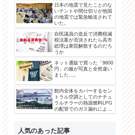
日本の地震で見たことのな
いテントや間仕切りが他国
の地震では緊急輸送されて
いた。
自民議員の造反で消費税減
税法案が否決されたら高市
総理は衆院解散するのだろ
うか
ネット通販で買った「9800
円」の服が写真と全然違い
ました…。
館内全体をカバーするセン
トラル空調としてのナチュ
ラルチラーの熱源燃料LPG
の配管でのガス漏れによる
爆発か？
人気のあった記事