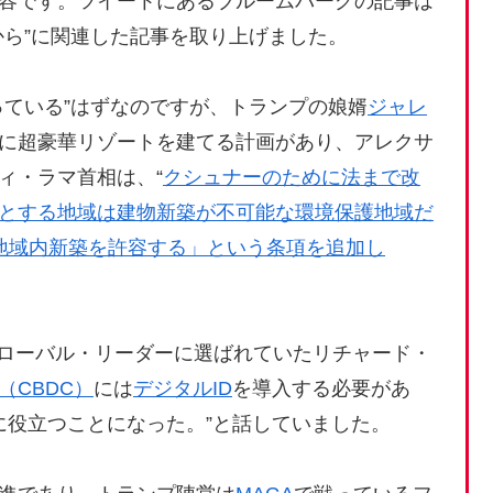
容です。ツイートにあるブルームバーグの記事は
から”に関連した記事を取り上げました。
ている”はずなのですが、トランプの娘婿
ジャレ
に超豪華リゾートを建てる計画があり、アレクサ
ィ・ラマ首相は、“
クシュナーのために法まで改
とする地域は建物新築が不可能な環境保護地域だ
地域内新築を許容する」という条項を追加し
グローバル・リーダーに選ばれていたリチャード・
（CBDC）
には
デジタルID
を導入する必要があ
いに役立つことになった。”と話していました。