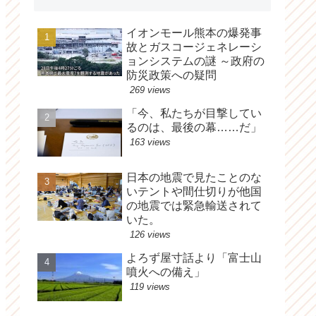
イオンモール熊本の爆発事
故とガスコージェネレーシ
ョンシステムの謎 ～政府の
防災政策への疑問
269 views
「今、私たちが目撃してい
るのは、最後の幕……だ」
163 views
日本の地震で見たことのな
いテントや間仕切りが他国
の地震では緊急輸送されて
いた。
126 views
よろず屋寸話より「富士山
噴火への備え」
119 views