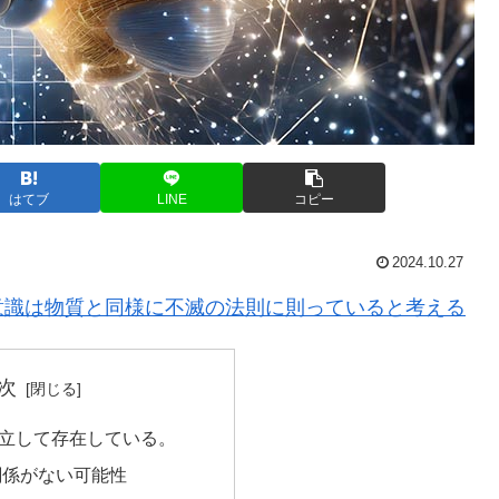
はてブ
LINE
コピー
2024.10.27
意識は物質と同様に不滅の法則に則っていると考える
次
立して存在している。
関係がない可能性