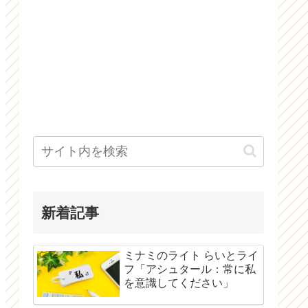
新着記事
ミナミのライト らいとライ
フ「アシュタール：常に私
を意識してください」