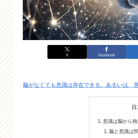
X
Facebook
脳がなくても意識は存在できる。あるいは、
目
意識は脳から独
脳と意識は