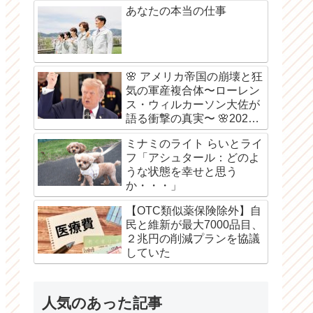
あなたの本当の仕事
🌸 アメリカ帝国の崩壊と狂
気の軍産複合体〜ローレン
ス・ウィルカーソン大佐が
語る衝撃の真実〜 🌸2026
年8月6日
ミナミのライト らいとライ
フ「アシュタール：どのよ
うな状態を幸せと思う
か・・・」
【OTC類似薬保険除外】自
民と維新が最大7000品目、
２兆円の削減プランを協議
していた
人気のあった記事