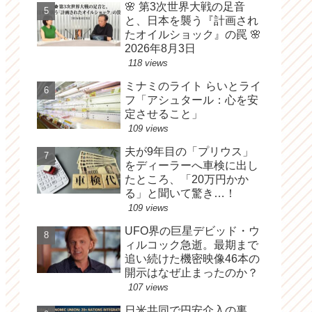
🌸 第3次世界大戦の足音
と、日本を襲う『計画され
たオイルショック』の罠 🌸
2026年8月3日
118 views
ミナミのライト らいとライ
フ「アシュタール：心を安
定させること」
109 views
夫が9年目の「プリウス」
をディーラーへ車検に出し
たところ、「20万円かか
る」と聞いて驚き…！
109 views
UFO界の巨星デビッド・ウ
ィルコック急逝。最期まで
追い続けた機密映像46本の
開示はなぜ止まったのか？
107 views
日米共同で円安介入の裏