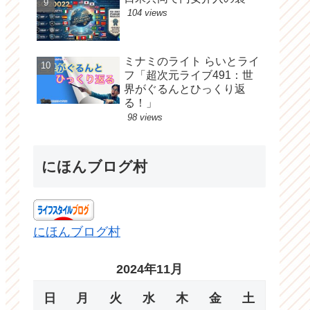
104 views
ミナミのライト らいとライ
フ「超次元ライブ491：世
界がぐるんとひっくり返
る！」
98 views
にほんブログ村
にほんブログ村
2024年11月
日
月
火
水
木
金
土