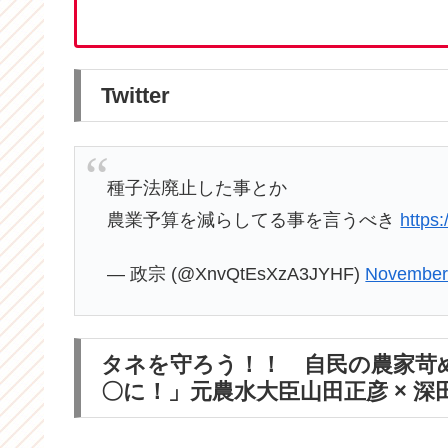
Twitter
種子法廃止した事とか
農業予算を減らしてる事を言うべき
https
— 政宗 (@XnvQtEsXzA3JYHF)
November
タネを守ろう！！ 自民の農家苛
〇に！」元農水大臣山田正彦 × 深田萌