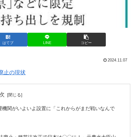
はてブ
LINE
コピー
2024.11.07
法廃止の現状
次
理機関がいよいよ設置に「これからがまだ戦いなんで
法廃止・種苗法改正で日本は〇〇に！」元農水大臣山