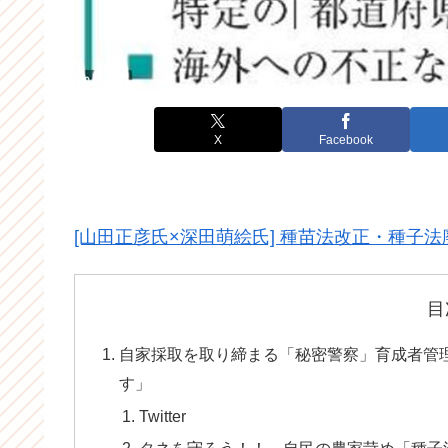
X
Facebook
[山田正彦氏×深田萌絵氏] 種苗法改正・種子
目
自家採取を取り締まる「秘密警察」育成者管
す」
Twitter
タネを守ろう！！ 自民の農家苛め「種子