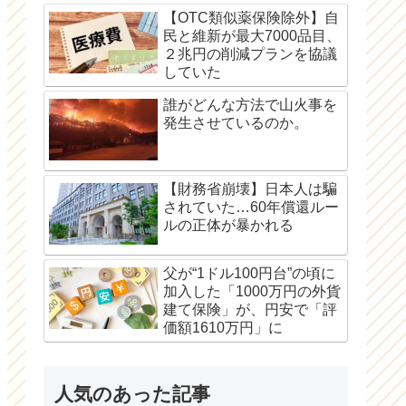
【OTC類似薬保険除外】自
民と維新が最大7000品目、
２兆円の削減プランを協議
していた
誰がどんな方法で山火事を
発生させているのか。
【財務省崩壊】日本人は騙
されていた…60年償還ルー
ルの正体が暴かれる
父が“1ドル100円台”の頃に
加入した「1000万円の外貨
建て保険」が、円安で「評
価額1610万円」に
人気のあった記事