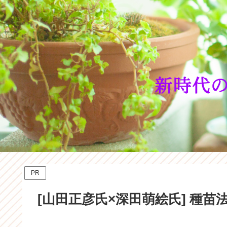
PR
[山田正彦氏×深田萌絵氏] 種