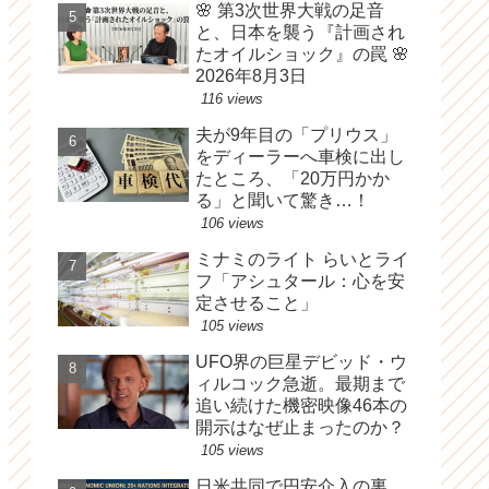
🌸 第3次世界大戦の足音
と、日本を襲う『計画され
たオイルショック』の罠 🌸
2026年8月3日
116 views
夫が9年目の「プリウス」
をディーラーへ車検に出し
たところ、「20万円かか
る」と聞いて驚き…！
106 views
ミナミのライト らいとライ
フ「アシュタール：心を安
定させること」
105 views
UFO界の巨星デビッド・ウ
ィルコック急逝。最期まで
追い続けた機密映像46本の
開示はなぜ止まったのか？
105 views
日米共同で円安介入の裏