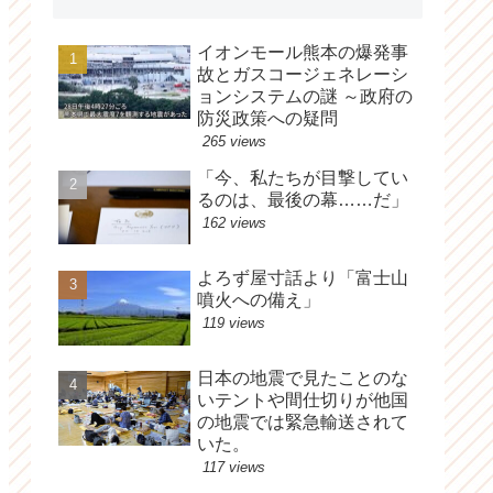
イオンモール熊本の爆発事
故とガスコージェネレーシ
ョンシステムの謎 ～政府の
防災政策への疑問
265 views
「今、私たちが目撃してい
るのは、最後の幕……だ」
162 views
よろず屋寸話より「富士山
噴火への備え」
119 views
日本の地震で見たことのな
いテントや間仕切りが他国
の地震では緊急輸送されて
いた。
117 views