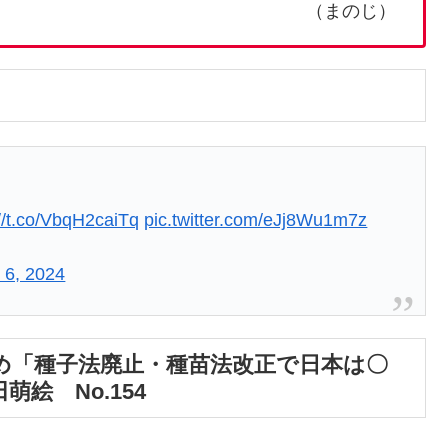
（まのじ）
://t.co/VbqH2caiTq
pic.twitter.com/eJj8Wu1m7z
 6, 2024
め「種子法廃止・種苗法改正で日本は〇
絵 No.154