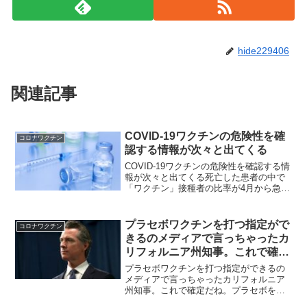
hide229406
関連記事
COVID-19ワクチンの危険性を確
コロナワクチン
認する情報が次々と出てくる
COVID-19ワクチンの危険性を確認する情
報が次々と出てくる死亡した患者の中で
「ワクチン」接種者の比率が4月から急増
しているプロ野球のチーム、「中日ドラ
ゴンズ」に所属する木下雄介が重篤な状
態になり、入院していると報じられてい
プラセボワクチンを打つ指定がで
コロナワクチン
る。​デイリー...
きるのメディアで言っちゃったカ
リフォルニア州知事。これで確定
だね。
プラセボワクチンを打つ指定ができるの
メディアで言っちゃったカリフォルニア
州知事。これで確定だね。プラセボを打
つはずなのに本物を打たれた！