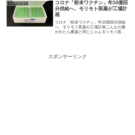
を受けなかった集団と比較して平均余命
コロナ「粉末ワクチン」年10億回
コロナワクチン
が37%減...
分供給へ、モリモト医薬が工場計
画
コロナ「粉末ワクチン」年10億回分供給
へ、モリモト医薬が工場計画こんなの撒
かれたら農薬と同じじゃんモリモト医薬
（大阪市西淀川区、盛本修司社長）は、
新型コロナウイルス感染症用の凍結乾燥
粉末ワクチン（用語参照）製造受託のた
め第２工場を計画する。...
スポンサーリンク