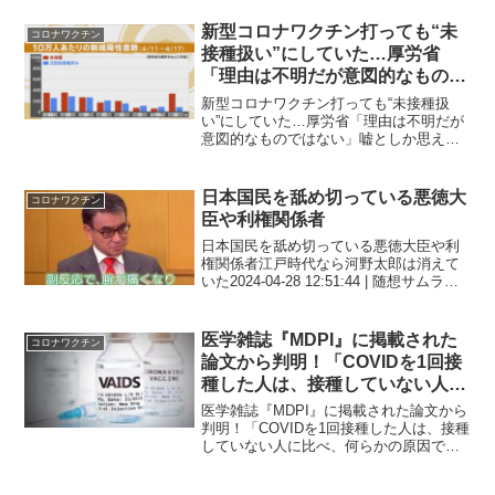
新型コロナワクチン打っても“未
コロナワクチン
接種扱い”にしていた…厚労省
「理由は不明だが意図的なもので
はない」
新型コロナワクチン打っても“未接種扱
い”にしていた…厚労省「理由は不明だが
意図的なものではない」嘘としか思えな
い言いわけをする厚生労働省は国土省よ
り罪が重い 厚生労働省は10万人あたり
の新規陽性者数を「新型コロナワクチン
日本国民を舐め切っている悪徳大
コロナワクチン
を打ったか打っていな...
臣や利権関係者
日本国民を舐め切っている悪徳大臣や利
権関係者江戸時代なら河野太郎は消えて
いた2024-04-28 12:51:44 | 随想サムライ
がいる時代ならば間違いなくデマ太郎は
消えています。日本人を舐め切っている
から添付画像のように多大な日本人を
医学雑誌『MDPI』に掲載された
コロナワクチン
犠...
論文から判明！「COVIDを1回接
種した人は、接種していない人に
比べ、何らかの原因で死亡する可
医学雑誌『MDPI』に掲載された論文から
能性が2.4倍高い」
判明！「COVIDを1回接種した人は、接種
していない人に比べ、何らかの原因で死
亡する可能性が2.4倍高い」2回のワクチ
ン接種を受けた被験者は、ワクチン接種