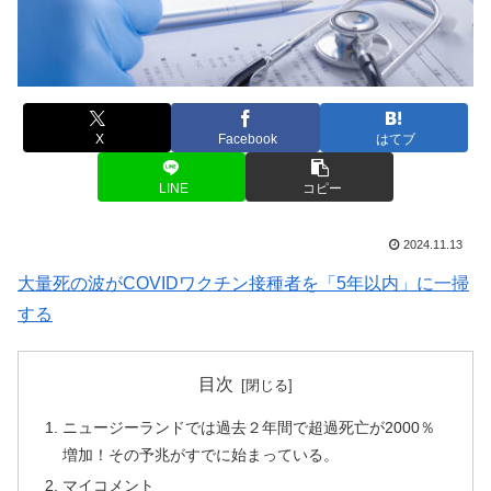
X
Facebook
はてブ
LINE
コピー
2024.11.13
大量死の波がCOVIDワクチン接種者を「5年以内」に一掃
する
目次
ニュージーランドでは過去２年間で超過死亡が2000％
増加！その予兆がすでに始まっている。
マイコメント