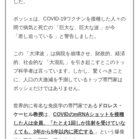
した。
ボッシェは、COVID-19ワクチンを接種した人々の
間で病気と死亡の 「巨大な、巨大な波 」が今
「差し迫っている 」と警告しました。
この 「大津波 」は病院を崩壊させ、財政的、経済
的、社会的な 「大混乱 」を引き起こすとこのトッ
プ科学者は言っています。しかし、驚くべきこと
に、人口の大激減を予測しているトップ専門家は
ボッシェだけではありません。
世界的に有名な免疫学の専門家である
ドロレス・
ケーヒル教授
は、
COVIDのmRNAショットを接種
した人は全員、「たとえ1回しか注射を受けていな
くても、3年から5年以内に死亡する
」という爆発