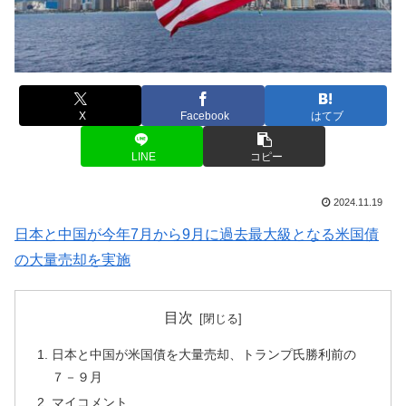
X
Facebook
はてブ
LINE
コピー
2024.11.19
日本と中国が今年7月から9月に過去最大級となる米国債
の大量売却を実施
目次
日本と中国が米国債を大量売却、トランプ氏勝利前の
７－９月
マイコメント