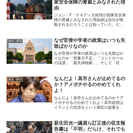
家安全保障の脅威とみなされた理
由
ジョン・F・ケネディ大統領が国家安全保
障の脅威とみなされた理由彼は自分が暗
殺されるだろうことは知っていた。だ
が、彼はひるまなかった。ジョン・F・ケ
ネディ大統領が国家安全保障の脅威とみ
なされた理由6月10日は、JFKがアメリカ
なぜ官僚や学者の政策はいつも失
政治・経済
ン大学で行った平...
敗ばかりなのか
なぜ官僚や学者の政策はいつも失敗ばか
りなのか「想像力不足」「コントロール
の誤謬」「庭先掃除癖」、そして「目的
不在」が招く失敗。だが、当事者は認識
しておらず。 今回は政策について論じ
たい。はっきりいって、経済政策は失敗
なんだよ！高市さんが止めてるの
政治・経済
ばかりである。経済だけで...
か？アメポチやるのやめてくれ
よ！
なんだよ！高市さんが止めてるのか？ア
メポチやるのやめてくれよ！高市総理は
イランとの交渉をという側近の提案を受
け入れず、日本国民見殺しの愚米国とイ
スラエルの爆撃で最高指導者を失ったイ
ランは、後継にモジタバ・ハメネイ師
萩生田光一議員ら訂正後の収支報
政治・経済
（56）を選出して徹底抗戦...
告書は「不明」だらけ、それでも