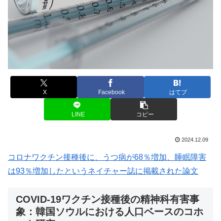
X
Facebook
はてブ
LINE
コピー
2024.12.09
コロナワクチン接種後に、うつ病が68％増加、睡眠障害
は93％増加したというネイチャー誌に掲載された論文
COVID-19ワクチン接種後の精神科有害事
象：韓国ソウルにおける人口ベースのコホ