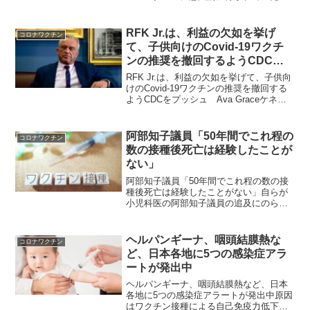
ァイザーの毒チンワクチンは人体実験な
のです竹下雅敏氏からの情報です。 製
薬・医療機器の研究開発担当役員だった
RFK Jr.は、利益の欠如を挙げ
コロナワクチン
サーシャ・ラティポワ氏は...
て、子供向けのCovid-19ワクチ
ンの推奨を撤回するようCDCを
プッシュ Ava Grace
RFK Jr.は、利益の欠如を挙げて、子供向
けのCovid-19ワクチンの推奨を撤回する
ようCDCをプッシュ Ava Graceケネデ
ィは2022年、彼は保健福祉省に、未解決
の安全性への疑問を引証して、5歳未満の
子供向けの注射を承認すること...
阿部知子議員「50年間でこれ程の
コロナワクチン
数の接種後死亡は経験したことが
ない」
阿部知子議員「50年間でこれ程の数の接
種後死亡は経験したことがない」自らが
小児科医の阿部知子議員の追及にのらり
くらりとした答弁をする武見厚生労働大
臣と厚労省官僚。明らかに真実を知って
いるが絶対に認めない。タイトルのよう
ヘルパンギーナ、咽頭結膜熱な
コロナワクチン
なご発言とご質問に対す...
ど、日本各地に5つの感染症アラ
ートが発出中
ヘルパンギーナ、咽頭結膜熱など、日本
各地に5つの感染症アラートが発出中原因
はワクチン接種による自己免疫力低下に