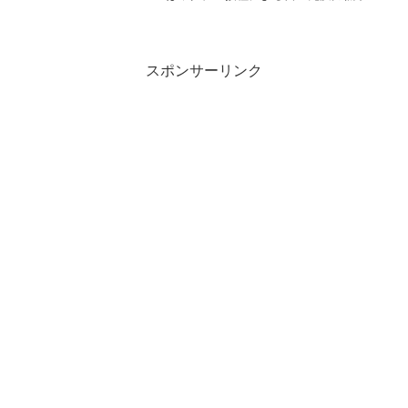
あると思うべし福岡県では、「A群溶血性
レンサ球菌」もアラートに入っていま
す。これは、昨年、英国やオーストラリ
アなどの子どもでの流行...
スポンサーリンク