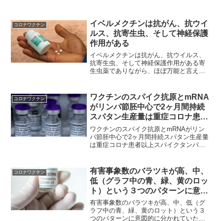
イベルメクチンは抗がん、抗ウイ
コロナワクチン
ルス、抗寄生虫、そして神経保護
作用がある
イベルメクチンは抗がん、抗ウイルス、
抗寄生虫、そして神経保護作用がある寄
生虫薬でありながら、ほぼ万能と言える
その効能！秋に備えて手に入れておくべ
し。ウイルスは存在しないので、体調不
良の事と考えながら…そのことを頭に置
ワクチンのスパイク抗原とmRNA
コロナワクチン
いておいて読んでみてくだ...
がリンパ節胚中心で2ヶ月間持続
スパタン生産量は重症コロナ患者
以上
ワクチンのスパイク抗原とmRNAがリン
パ節胚中心で2ヶ月間持続スパタン生産量
は重症コロナ患者以上スパイクタンパク
質生産量は“重症のコロナ患者より多いマ
イコメントもう多くの人が打ってしまっ
ているというのに、あとは時間の問題で
有害事象数のバラツキが高、中、
コロナワクチン
すね。
低（グラフ中の青、緑、黄のロッ
ト）という３つのパターンに意図
的に分かれていたファイザーの毒
有害事象数のバラツキが高、中、低（グ
チン
ラフ中の青、緑、黄のロット）という３
つのパターンに意図的に分かれていたフ