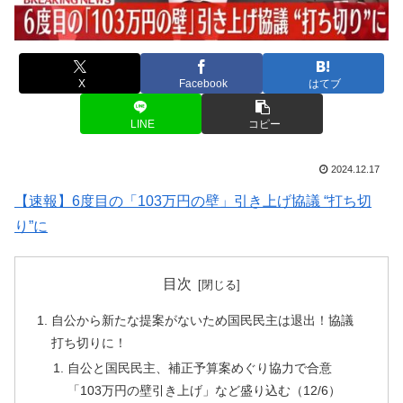
X
Facebook
はてブ
LINE
コピー
2024.12.17
【速報】6度目の「103万円の壁」引き上げ協議 “打ち切
り”に
目次
自公から新たな提案がないため国民民主は退出！協議
打ち切りに！
自公と国民民主、補正予算案めぐり協力で合意
「103万円の壁引き上げ」など盛り込む（12/6）