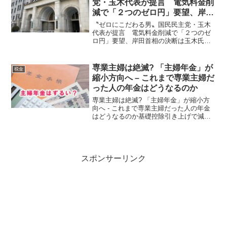
党・玉木代表が提言 電気料金削
減で「２つのゼロ円」要望、岸田
首相の決断は
〝ゼロにこだわる男〟国民民主党・玉木
代表が提言 電気料金削減で「２つのゼ
ロ円」要望、岸田首相の決断は玉木氏の
主張と提案はまさに正論で早期の実現を
望む２３兆円規模の経済対策案を提言し
ている国民民主党の玉木雄一郎代表らが
専業主婦は絶滅? 「主婦年金」が
税金
１０月２０日、国会内で岸...
縮小方向へ – これまで専業主婦だ
った人の年金はどうなるのか
専業主婦は絶滅? 「主婦年金」が縮小方
向へ - これまで専業主婦だった人の年金
はどうなるのか基礎控除引き上げで減っ
た税収を補うために考え出された財務省
の手口「主婦年金が廃止されるらしい」
「専業主婦は年金がもらえなくなるの?」
政府が進める主婦...
スポンサーリンク