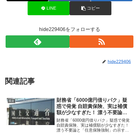
LINE
コピー
hide229406をフォローする
hide229406
関連記事
財務省「6000億円借りパク」疑
税金
惑で発覚 自賠責保険、実は補償
額が少なすぎた！ 漂う不要論と
「任意保険強制」の示す未来とは
財務省「6000億円借りパク」疑惑で発覚
自賠責保険、実は補償額が少なすぎた！
漂う不要論と「任意保険強制」の示す未
来とは国を挙げてのちょろまかしが横行