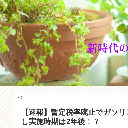
PR
【速報】暫定税率廃止でガソリン
し実施時期は2年後！？