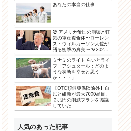
あなたの本当の仕事
🌸 アメリカ帝国の崩壊と狂
気の軍産複合体〜ローレン
ス・ウィルカーソン大佐が
語る衝撃の真実〜 🌸2026
年8月6日
ミナミのライト らいとライ
フ「アシュタール：どのよ
うな状態を幸せと思う
か・・・」
【OTC類似薬保険除外】自
民と維新が最大7000品目、
２兆円の削減プランを協議
していた
人気のあった記事