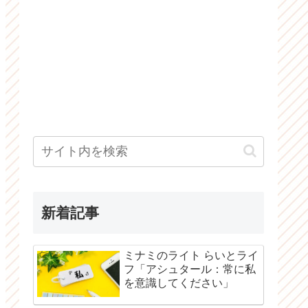
新着記事
ミナミのライト らいとライ
フ「アシュタール：常に私
を意識してください」