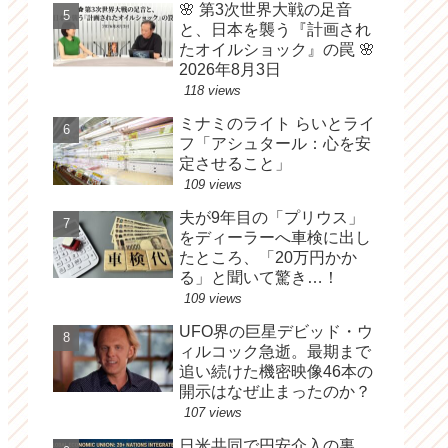
🌸 第3次世界大戦の足音
と、日本を襲う『計画され
たオイルショック』の罠 🌸
2026年8月3日
118 views
ミナミのライト らいとライ
フ「アシュタール：心を安
定させること」
109 views
夫が9年目の「プリウス」
をディーラーへ車検に出し
たところ、「20万円かか
る」と聞いて驚き…！
109 views
UFO界の巨星デビッド・ウ
ィルコック急逝。最期まで
追い続けた機密映像46本の
開示はなぜ止まったのか？
107 views
日米共同で円安介入の裏