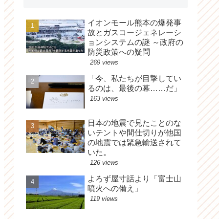
イオンモール熊本の爆発事
故とガスコージェネレーシ
ョンシステムの謎 ～政府の
防災政策への疑問
269 views
「今、私たちが目撃してい
るのは、最後の幕……だ」
163 views
日本の地震で見たことのな
いテントや間仕切りが他国
の地震では緊急輸送されて
いた。
126 views
よろず屋寸話より「富士山
噴火への備え」
119 views