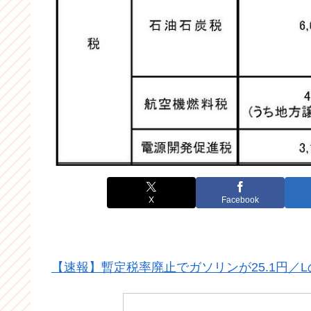
X
Facebook
【速報】暫定税率廃止でガソリンが25.1円／