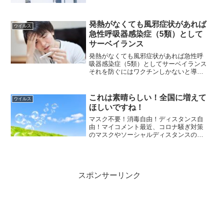
（ここから）2003年 3Gサービス開始
2003年 SARSの流行2009年 4Gサー
ビス...
発熱がなくても風邪症状があれば
ウイルス
急性呼吸器感染症（5類）として
サーベイランス
発熱がなくても風邪症状があれば急性呼
吸器感染症（5類）としてサーベイランス
それを防ぐにはワクチンしかないと導入
する可能性がかなり高い。普通の風邪も5
類にする法案が反対を押し切って通って
しまいました。 『急性呼吸器感染症を5
これは素晴らしい！全国に増えて
ウイルス
類にするだと？！ ...
ほしいですね！
マスク不要！消毒自由！ディスタンス自
由！マイコメント最近、コロナ騒ぎ対策
のマスクやソーシャルディスタンスの欺
瞞に気付いた人々が増えて来たように思
います。東京都の感染者（実際には検査
陽性者で感染者ではありません）も減少
し始め世界的に落ち着きを...
スポンサーリンク