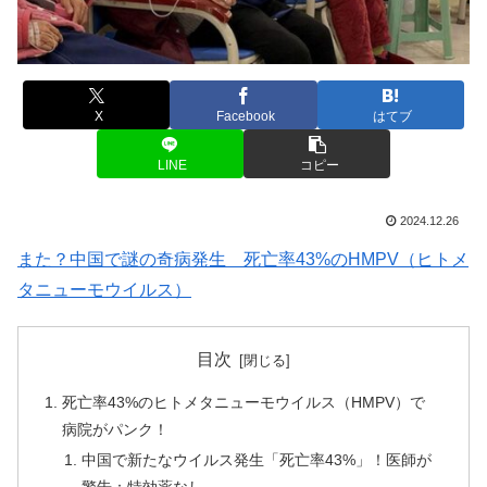
X
Facebook
はてブ
LINE
コピー
2024.12.26
また？中国で謎の奇病発生 死亡率43%のHMPV（ヒトメ
タニューモウイルス）
目次
死亡率43%のヒトメタニューモウイルス（HMPV）で
病院がパンク！
中国で新たなウイルス発生「死亡率43%」！医師が