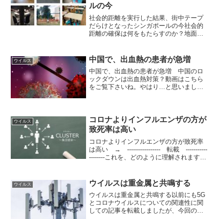
ルの今
社会的距離を実行した結果、街中テープ
だらけとなったシンガポールの今社会的
距離の確保は何をもたらすのか？地面の
至る所にテーピング、社会的距離の実行
image credit:instagram いたるところに
黄色いマークがついている広場の段差...
中国で、出血熱の患者が急増
ウイルス
中国で、出血熱の患者が急増 中国のロ
ックダウンは出血熱対策？動画はこちら
をご覧下さいね。​やはり…と思いまし
た。保存してあったこの記事載せます。
黄色いベストと日本・世界革命より
2022/02/15 09:34中国はオリンピック期間
中にもう一...
コロナよりインフルエンザの方が
ウイルス
致死率は高い
コロナよりインフルエンザの方が致死率
は高い → ----------------- 転載 -----------
--------これを、どのように理解されます
か⁉️毎日 癌で亡くなられる方々1050人を
超えてます。 毎日です。マスコミ報
道...
ウイルスは重金属と共鳴する
ウイルス
ウイルスは重金属と共鳴する以前にも5G
とコロナウイルスについての関連性に関
しての記事を転載しましたが、今回の記
事はわりとわかりやすいと思います。