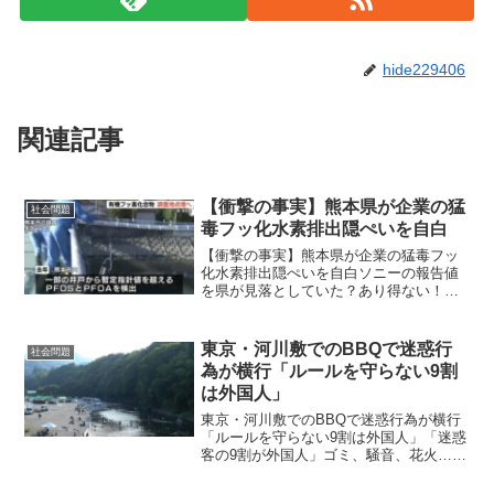
hide229406
関連記事
【衝撃の事実】熊本県が企業の猛
社会問題
毒フッ化水素排出隠ぺいを自白
【衝撃の事実】熊本県が企業の猛毒フッ
化水素排出隠ぺいを自白ソニーの報告値
を県が見落としていた？あり得ない！
【衝撃の事実】熊本県が企業の猛毒排出
隠ぺいを自白
東京・河川敷でのBBQで迷惑行
社会問題
為が横行「ルールを守らない9割
は外国人」
東京・河川敷でのBBQで迷惑行為が横行
「ルールを守らない9割は外国人」「迷惑
客の9割が外国人」ゴミ、騒音、花火…迷
惑行為が続出する東京・河川敷のBBQ会
場ゴミ、騒音、花火…夜は誰も注意でき