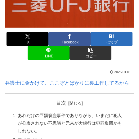
X
Facebook
はてブ
LINE
コピー
2025.01.01
弁護士に金かけて、ここぞとばかりに裏工作してるから
目次
あれだけの巨額窃盗事件でありながら、いまだに犯人
が公表されない不思議と元来が大銀行は犯罪集団かも
しれない。