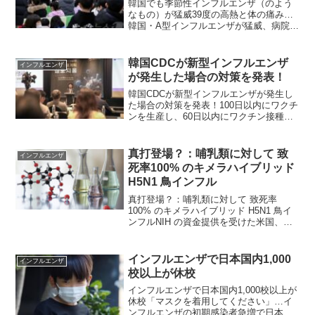
韓国でも季節性インフルエンザ（のよう
なもの）が猛威39度の高熱と体の痛み…
韓国・A型インフルエンザが猛威、病院に
患者殺到韓国でA型インフルエンザが猛威
を振るい、病院には患者が押し寄せてい
る。ソウル市九老区にある小児専門病院
韓国CDCが新型インフルエンザ
インフルエンザ
「ウリアイドゥル病...
が発生した場合の対策を発表！
韓国CDCが新型インフルエンザが発生し
た場合の対策を発表！100日以内にワクチ
ンを生産し、60日以内にワクチン接種を
終えるためのシステムを構築する韓国疾
病管理庁「新たな変種インフルエンザが
発生したら300日以内に韓国の人口の
真打登場？：哺乳類に対して 致
インフルエンザ
41.8％が感染...
死率100% のキメラハイブリッド
H5N1 鳥インフル
真打登場？：哺乳類に対して 致死率
100% のキメラハイブリッド H5N1 鳥イ
ンフルNIH の資金提供を受けた米国、日
本、エジプト、オーストリアの研究所
が、哺乳類に対して 100% の致死率を持
つ新しいキメラハイブリッド H5N1 鳥イ
インフルエンザで日本国内1,000
インフルエンザ
ン...
校以上が休校
インフルエンザで日本国内1,000校以上が
休校「マスクを着用してください」…イ
ンフルエンザの初期感染者急増で日本国