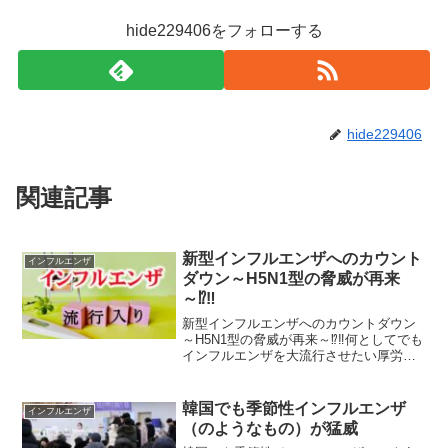
hide229406をフォローする
hide229406
関連記事
新型インフルエンザへのカウント
インフルエンザ
ダウン～H5N1型の脅威が再来
～⁉‼
新型インフルエンザへのカウントダウン
～H5N1型の脅威が再来～⁉‼何としてでも
インフルエンザを大流行させたい厚労省
の思惑少し前のニュースになりますが
（記事を1週間分くらい書き溜めているの
で･･･）採り上げたいと思います。新型イ
韓国でも季節性インフルエンザ
インフルエンザ
ンフルエンザへ...
（のようなもの）が猛威