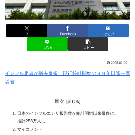
X
Facebook
はてブ
LINE
コピー
2025.01.09
インフル患者が過去最多 現行統計開始の９９年以降―厚
労省
目次
日本のインフルエンザ報告数が統計開始以来最多に。
推計258万人に。
マイコメント