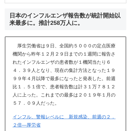
日本のインフルエンザ報告数が統計開始以
来最多に。推計258万人に。
厚生労働省は９日、全国約５０００の定点医療
機関から昨年１２月２９日までの１週間に報告さ
れたインフルエンザの患者数が１機関当たり６
４．３９人となり、現在の集計方法となった１９
９９年４月以降で最多になったと発表した。前週
比１．５１倍で、患者報告数は計３１万７８１２
人に上った。これまでの最多は２０１９年１月の
５７．０９人だった。
インフル、警報レベルに 新規感染、前週の２．
２倍―厚労省