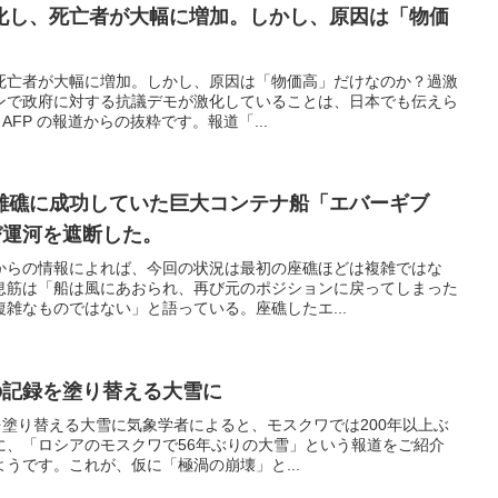
化し、死亡者が大幅に増加。しかし、原因は「物価
死亡者が大幅に増加。しかし、原因は「物価高」だけなのか？過激
ンで政府に対する抗議デモが激化していることは、日本でも伝えら
AFP の報道からの抜粋です。報道「...
離礁に成功していた巨大コンテナ船「エバーギブ
び運河を遮断した。
からの情報によれば、今回の状況は最初の座礁ほどは複雑ではな
息筋は「船は風にあおられ、再び元のポジションに戻ってしまった
雑なものではない」と語っている。座礁したエ...
の記録を塗り替える大雪に
を塗り替える大雪に気象学者によると、モスクワでは200年以上ぶ
に、「ロシアのモスクワで56年ぶりの大雪」という報道をご紹介
うです。これが、仮に「極渦の崩壊」と...