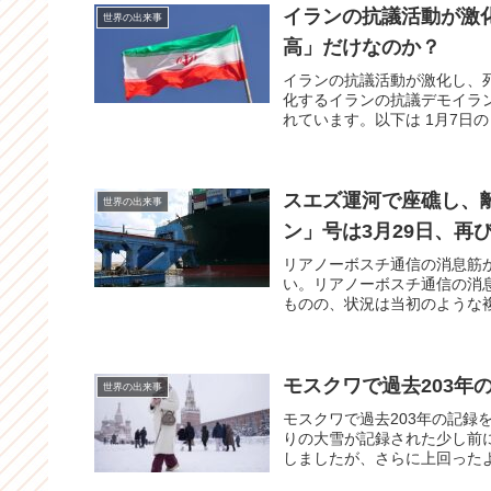
イランの抗議活動が激
世界の出来事
高」だけなのか？
イランの抗議活動が激化し、
化するイランの抗議デモイラ
れています。以下は 1月7日の 
スエズ運河で座礁し、
世界の出来事
ン」号は3月29日、再
リアノーボスチ通信の消息筋
い。リアノーボスチ通信の消
ものの、状況は当初のような複
モスクワで過去203年
世界の出来事
モスクワで過去203年の記録
りの大雪が記録された少し前
しましたが、さらに上回ったよ