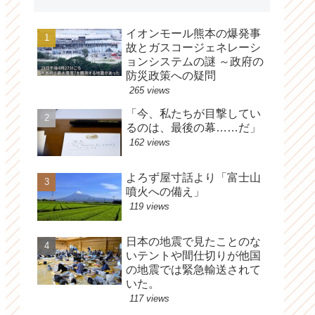
イオンモール熊本の爆発事
故とガスコージェネレーシ
ョンシステムの謎 ～政府の
防災政策への疑問
265 views
「今、私たちが目撃してい
るのは、最後の幕……だ」
162 views
よろず屋寸話より「富士山
噴火への備え」
119 views
日本の地震で見たことのな
いテントや間仕切りが他国
の地震では緊急輸送されて
いた。
117 views