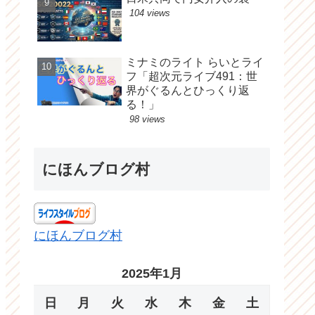
104 views
ミナミのライト らいとライ
フ「超次元ライブ491：世
界がぐるんとひっくり返
る！」
98 views
にほんブログ村
にほんブログ村
2025年1月
日
月
火
水
木
金
土