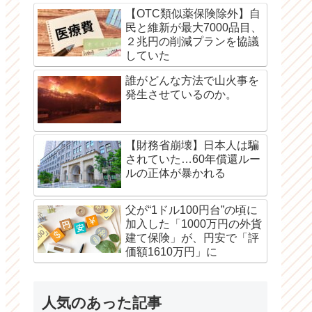
【OTC類似薬保険除外】自
民と維新が最大7000品目、
２兆円の削減プランを協議
していた
誰がどんな方法で山火事を
発生させているのか。
【財務省崩壊】日本人は騙
されていた…60年償還ルー
ルの正体が暴かれる
父が“1ドル100円台”の頃に
加入した「1000万円の外貨
建て保険」が、円安で「評
価額1610万円」に
人気のあった記事