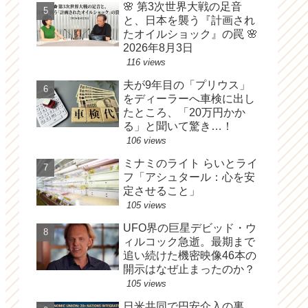
🌸 第3次世界大戦の足音
と、日本を襲う『計画され
たオイルショック』の罠 🌸
2026年8月3日
116 views
夫が9年目の「プリウス」
をディーラーへ車検に出し
たところ、「20万円かか
る」と聞いて驚き…！
106 views
ミナミのライト らいとライ
フ「アシュタール：心を安
定させること」
105 views
UFO界の巨星デビッド・ウ
ィルコック急逝。最期まで
追い続けた機密映像46本の
開示はなぜ止まったのか？
105 views
日米共同で円安介入の裏