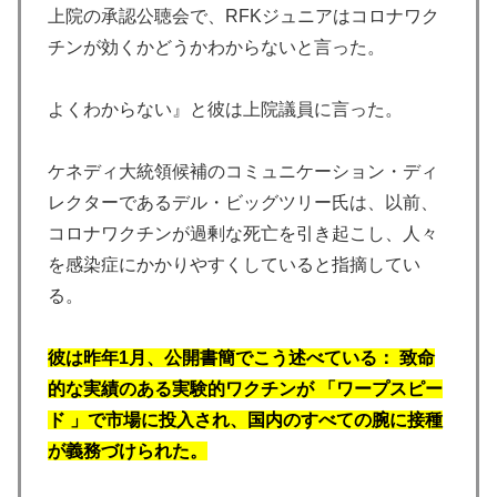
上院の承認公聴会で、RFKジュニアはコロナワク
チンが効くかどうかわからないと言った。
よくわからない』と彼は上院議員に言った。
ケネディ大統領候補のコミュニケーション・ディ
レクターであるデル・ビッグツリー氏は、以前、
コロナワクチンが過剰な死亡を引き起こし、人々
を感染症にかかりやすくしていると指摘してい
る。
彼は昨年1月、公開書簡でこう述べている： 致命
的な実績のある実験的ワクチンが 「ワープスピー
ド 」で市場に投入され、国内のすべての腕に接種
が義務づけられた。