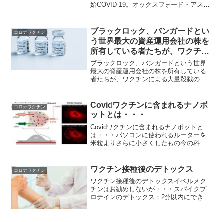
始COVID-19。オックスフォード・アスト
ラゼネカ社のワクチン接種後に死亡した
イタリア人女性の家族が訴訟を開始
Augusta Turiacoさん（55歳）は、注射
ブラックロック、バンガードとい
コロナワクチン
を...
う世界最大の資産運用会社の株を
所有している者たちが、ワクチン
による大量殺戮の容疑者として浮
ブラックロック、バンガードという世界
かび上がって来た ～ウイルスを
最大の資産運用会社の株を所有している
者たちが、ワクチンによる大量殺戮の容
流出させてワクチンで儲けるとい
疑者として浮かび上がって来た ～ウイル
うマッチポンプ
スを流出させてワクチンで儲けるという
マッチポンプ竹下雅敏氏からの情報 冒
Covidワクチンに含まれるナノボ
コロナワクチン
頭の動画は非常に面白い...
ットとは・・・
Covidワクチンに含まれるナノボットと
は・・・パソコンに使われるルーターを
米粒よりさらに小さくしたもの今の科学
は人類を地獄へと導いでいますね。科学
の発展は良いことですが悪人がそれらを
使えば人類を破壊します。善人が使えば
ワクチン接種後のデトックス
コロナワクチン
人類を繁栄させます。...
ワクチン接種後のデトックスイベルメク
チンはお勧めしないが・・・スパイクプ
ロテインのデトックス：2分以内にできる
方法はこれだ1.) イベルメクチン - スパイ
クタンパク質に強く結合する。ウイルス
が細胞内に侵入するのを防ぎ、ウイルス