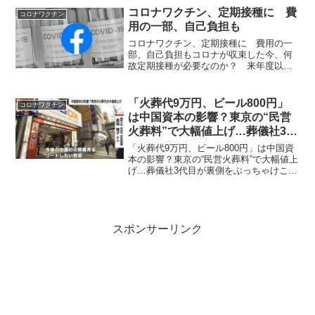
の複製を阻止...
コロナワクチン、定期接種に 費
コロナワクチン
用の一部、自己負担も
コロナワクチン、定期接種に 費用の一
部、自己負担もコロナが収束した今、何
故定期接種が必要なのか？ 来年度以降
の新型コロナウイルスワクチンの接種を
巡り、厚生労働省が原則として費用の一
部の自己負担を求める定期接種にする方
「火葬代9万円、ビール800円」
コロナワクチン
針を固めたことが17日、...
は中国資本の影響？東京の“民営
火葬料”で大幅値上げ…葬儀社3代
目が裏側をぶっちゃけ
「火葬代9万円、ビール800円」は中国資
本の影響？東京の“民営火葬料”で大幅値上
げ…葬儀社3代目が裏側をぶっちゃけこん
なのが全国に広がったらたまったもんじ
ゃない！ 東京都内のある火葬場が、6月
から火葬料金を9万円に値上げした。3年
前は5万9...
スポンサーリンク