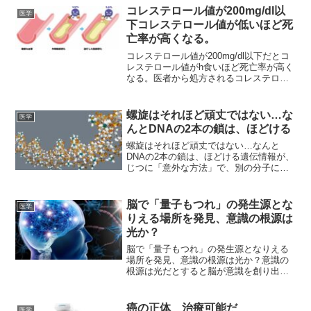
コレステロール値が200mg/dl以
医学
下コレステロール値が低いほど死
亡率が高くなる。
コレステロール値が200mg/dl以下だとコ
レステロール値がh食いほど死亡率が高く
なる。医者から処方されるコレステロー
ル低下薬の闇！ コレステロール値を下げ
ることで、心臓病のリスクを減らすこと
ができますか? コレステロールを下げる
螺旋はそれほど頑丈ではない…な
医学
ためにスタ...
んとDNAの2本の鎖は、ほどける
螺旋はそれほど頑丈ではない…なんと
DNAの2本の鎖は、ほどける遺伝情報が、
じつに「意外な方法」で、別の分子にコ
ピーされていた！「電子」といったら、
何を思い浮かべますか？ スマートフォ
ンやパソコン、電子メールや電子書
脳で「量子もつれ」の発生源とな
医学
籍…。確かにこれらは電子を...
りえる場所を発見、意識の根源は
光か？
脳で「量子もつれ」の発生源となりえる
場所を発見、意識の根源は光か？意識の
根源は光だとすると脳が意識を創り出し
ているのではなく脳の外にある領域から
の光による量子もつれが発生源？意識は
光が担っているのかもしれません。中国
癌の正体 治療可能だ
医学