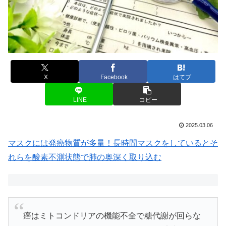
X
Facebook
はてブ
LINE
コピー
2025.03.06
マスクには発癌物質が多量！長時間マスクをしているとそ
れらを酸素不測状態で肺の奥深く取り込む
癌はミトコンドリアの機能不全で糖代謝が回らな