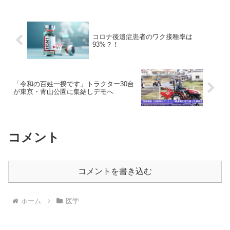
コロナ後遺症患者のワク接種率は
93%？！
「令和の百姓一揆です」トラクター30台
が東京・青山公園に集結しデモへ
コメント
コメントを書き込む
ホーム
医学