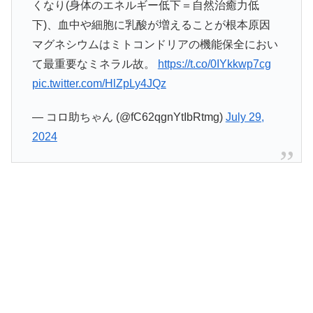
くなり(身体のエネルギー低下＝自然治癒力低
下)、血中や細胞に乳酸が増えることが根本原因
マグネシウムはミトコンドリアの機能保全におい
て最重要なミネラル故。
https://t.co/0IYkkwp7cg
pic.twitter.com/HlZpLy4JQz
— コロ助ちゃん (@fC62qgnYtIbRtmg)
July 29,
2024