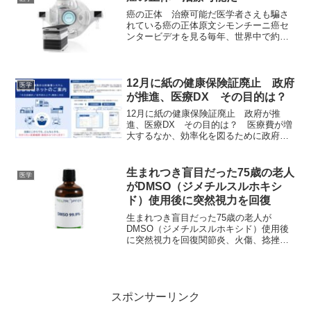
の上海大学（SHU）で行...
癌の正体 治療可能だ医学者さえも騙さ
れている癌の正体原文シモンチーニ癌セ
ンタービデオを見る毎年、世界中で約８
百万人以上がガンで亡くなっている。ア
メリカだけでも50万人以上に及んでお
り、2030年には世界中で1,200万人に上る
と予想されてい...
12月に紙の健康保険証廃止 政府
医学
が推進、医療DX その目的は？
12月に紙の健康保険証廃止 政府が推
進、医療DX その目的は？ 医療費が増
大するなか、効率化を図るために政府は
医療DXを推し進めている。 DX（デジ
タルトランスフォーメーション）とは、
デジタル技術を使って社会を大きく変え
生まれつき盲目だった75歳の老人
医学
ること。データを駆使...
がDMSO（ジメチルスルホキシ
ド）使用後に突然視力を回復
生まれつき盲目だった75歳の老人が
DMSO（ジメチルスルホキシド）使用後
に突然視力を回復関節炎、火傷、捻挫か
ら脳卒中、脊髄損傷まで、80～90%とい
う驚異的な成功率を記録したDMSOの治
療効果竹下雅敏氏からの情報です。 生
まれつき盲目だった...
スポンサーリンク