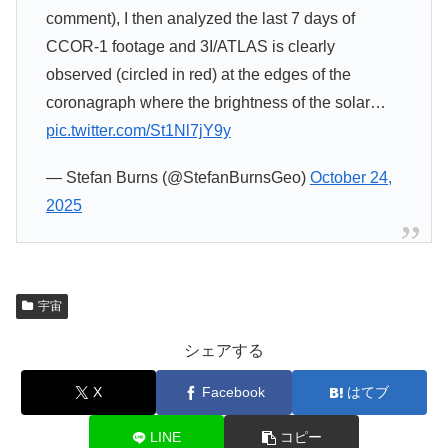
comment), I then analyzed the last 7 days of
CCOR-1 footage and 3I/ATLAS is clearly
observed (circled in red) at the edges of the
coronagraph where the brightness of the solar…
pic.twitter.com/St1Nl7jY9y
— Stefan Burns (@StefanBurnsGeo)
October 24,
2025
宇宙
シェアする
X
Facebook
はてブ
LINE
コピー