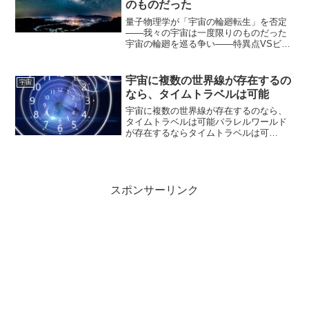
のものだった
量子物理学が「宇宙の輪廻転生」を否定
――我々の宇宙は一度限りのものだった
宇宙の輪廻を巡る争い――特異点VSビッ
グバウンス宇宙は生まれては消え、何度
も繰り返す――そんな宇宙の輪廻転生の
ような「ビッグバウンス理論」はSFや哲
宇宙に複数の世界線が存在するの
宇宙
学でも魅力的なアイデ...
なら、タイムトラベルは可能
宇宙に複数の世界線が存在するのなら、
タイムトラベルは可能パラレルワールド
が存在するならタイムトラベルは可
能！ あの時に戻ってやり直したい。そ
う思ったことはないだろうか？SFの世界
ではおなじみとなっている、時間の中を
移動するタイムトラベル。こ...
スポンサーリンク