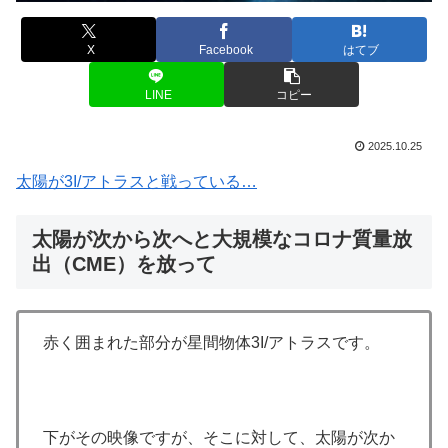
X
Facebook
はてブ
LINE
コピー
2025.10.25
太陽が3I/アトラスと戦っている…
太陽が次から次へと大規模なコロナ質量放
出（CME）を放って
赤く囲まれた部分が星間物体3I/アトラスです。
下がその映像ですが、そこに対して、太陽が次か