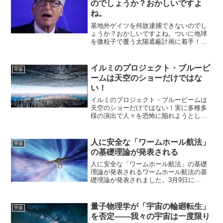
のでしょうか？おかしいですよ
ね。
基地外ゲイツを何故逮捕できないのでし
ょうか？おかしいですよね。ついに地球
を微粒子で覆う太陽遮蔽計画に着手！そ
の影響は計り知れない。🚨ゲイツついに
太陽を遮る計画へ☀️😱 「地球を冷やし
たい」その一心で、太陽光をブロックす
イルミのプロジェクト・ブルービ
宇宙
る“日光遮断テクノ...
ームは天空のショーだけではな
い！￼
イルミのプロジェクト・ブルービームは
天空のショーだけではない！実に多種多
様の演出で人々を恐怖に陥れようとして
いる何年も前からプロジェクト・ブルー
ビームについてはネット上で語られてき
ましたし、随分前にこのブログでもプロ
人に安全な「ワームホール航法」
宇宙
ジェクト・ブルービームに...
の基礎理論が発表される
人に安全な「ワームホール航法」の基礎
理論が発表されるワームホール航法の基
礎理論が発表されました。3月9日に
『Physical ReviewLetters』および
『Physical Review D』に掲載された論文
では、既存の物理学の常識を...
量子物理学が「宇宙の輪廻転生」
宇宙
を否定――我々の宇宙は一度限り