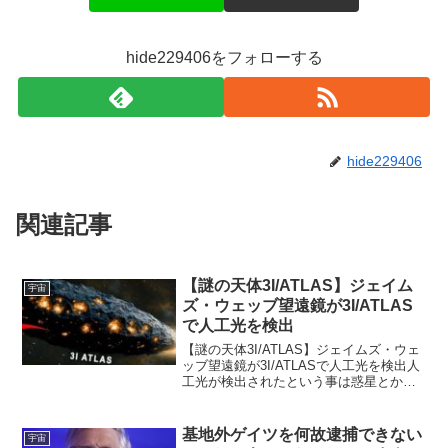
hide229406をフォローする
hide229406
関連記事
【謎の天体3I/ATLAS】ジェイム
宇宙
ズ・ウェッブ望遠鏡が3I/ATLAS
で人工光を検出
【謎の天体3I/ATLAS】ジェイムズ・ウェ
ッブ望遠鏡が3I/ATLASで人工光を検出人
工光が検出されたという事は惑星とか彗
星ではない！みなさん、こんにちは。 今
日も3I/ATLASのことから始めよう。 どう
やらこの天体から人工的な光が検出...
基地外ゲイツを何故逮捕できない
宇宙