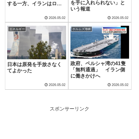
を手に入れられない」と
する一方、イランはロシ
いう報道
アと連携
2026.05.02
2026.05.02
エネルギー
ホルムズ海峡
政府、ペルシャ湾の41隻
日本は原発を手放さなく
「無料通過」 イラン側
てよかった
に働きかけへ
2026.05.02
2026.05.02
スポンサーリンク