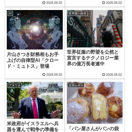
2026.05.02
2026.05.02
AI
世界統一政府
世界征服の野望を公然と
片山さつき財務相もお手
宣言するテクノロジー業
上げの自律型AI「クロー
界の億万長者連中
ド・ミュトス」登場
2026.05.02
2026.05.02
アメリカ
エネルギー
米政府がイスラエルへ兵
「パン屋さんがパンの袋
器を運んで戦争の準備を