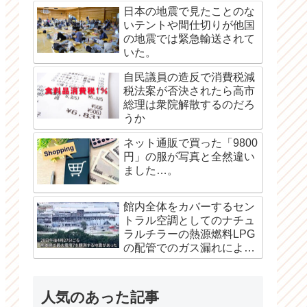
日本の地震で見たことのな
いテントや間仕切りが他国
の地震では緊急輸送されて
いた。
自民議員の造反で消費税減
税法案が否決されたら高市
総理は衆院解散するのだろ
うか
ネット通販で買った「9800
円」の服が写真と全然違い
ました…。
館内全体をカバーするセン
トラル空調としてのナチュ
ラルチラーの熱源燃料LPG
の配管でのガス漏れによる
爆発か？
人気のあった記事