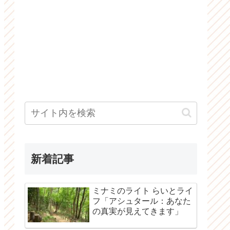
新着記事
ミナミのライト らいとライ
フ「アシュタール：あなた
の真実が見えてきます」