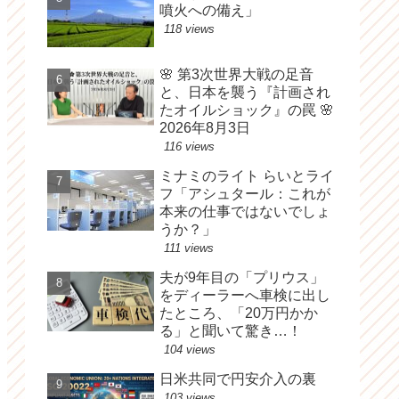
噴火への備え」
118 views
🌸 第3次世界大戦の足音
と、日本を襲う『計画され
たオイルショック』の罠 🌸
2026年8月3日
116 views
ミナミのライト らいとライ
フ「アシュタール：これが
本来の仕事ではないでしょ
うか？」
111 views
夫が9年目の「プリウス」
をディーラーへ車検に出し
たところ、「20万円かか
る」と聞いて驚き…！
104 views
日米共同で円安介入の裏
103 views