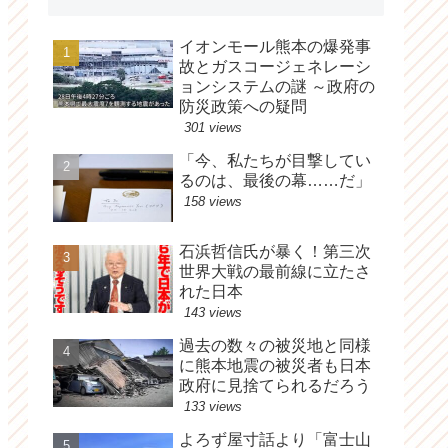
イオンモール熊本の爆発事
故とガスコージェネレーシ
ョンシステムの謎 ～政府の
防災政策への疑問
301 views
「今、私たちが目撃してい
るのは、最後の幕……だ」
158 views
石浜哲信氏が暴く！第三次
世界大戦の最前線に立たさ
れた日本
143 views
過去の数々の被災地と同様
に熊本地震の被災者も日本
政府に見捨てられるだろう
133 views
よろず屋寸話より「富士山