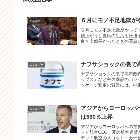
６月にモノ不足地獄が
エネルギー
６月にモノ不足地獄がやって
値上がりし庶民の生活を圧迫
良？支部長だったときの写真が
ナフサショックの裏で
エネルギー
ナフサショックの裏で高市政
ップス」など主力商品のパッ
ッケージ変更の背景には、中東
アジアからヨーロッパ
エネルギー
は560％上昇
アジアからヨーロッパへの主
ッド航空CEO、夏の航空運
テッド航空のスコット・カービーC