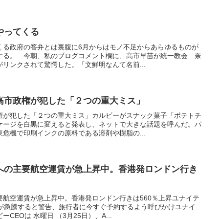
やってくる
くる政府の答弁とは裏腹に6月からはモノ不足からあらゆるものが
する。 今朝、私のブログコメント欄に、高市早苗が統一教会 奈
リンクされて驚愕した。「文鮮明なんて名前...
高市政権が犯した「２つの重大ミス」
権が犯した「２つの重大ミス」カルビーがスナック菓子「ポテトチ
ケージを白黒に変えると発表し、ネットで大きな話題を呼んだ。パ
危機で印刷インクの原料である溶剤や樹脂の...
への主要航空運賃が急上昇中。香港発ロンドン行き
要航空運賃が急上昇中。香港発ロンドン行きは560％上昇ユナイテ
賃が急騰すると警告、旅行者に今すぐ予約するよう呼びかけユナイ
EOは 水曜日 （3月25日）、A...