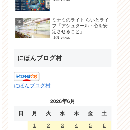
ミナミのライト らいとライ
フ「アシュタール：心を安
定させること」
101 views
にほんブログ村
にほんブログ村
2026年6月
日
月
火
水
木
金
土
1
2
3
4
5
6