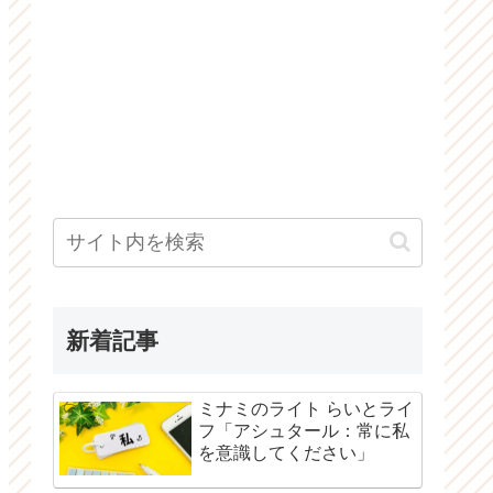
新着記事
ミナミのライト らいとライ
フ「アシュタール：常に私
を意識してください」