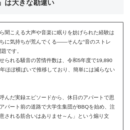
」は大きな勘違い
ら聞こえる大声や音楽に眠りを妨げられた経験は
ちに気持ちが荒んでくる――そんな“音のストレ
問題です。
られる騒音の苦情件数は、令和5年度で19,890
0年ほぼ横ばいで推移しており、簡単には減らない
呼んだ実録エピソードから、休日のアパートで思
アパート前の道路で大学生集団がBBQを始め、注
意される筋合いはありませ～ん」という煽り文