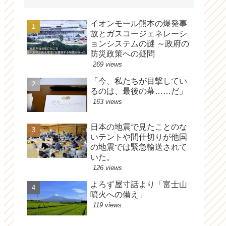
イオンモール熊本の爆発事
故とガスコージェネレーシ
ョンシステムの謎 ～政府の
防災政策への疑問
269 views
「今、私たちが目撃してい
るのは、最後の幕……だ」
163 views
日本の地震で見たことのな
いテントや間仕切りが他国
の地震では緊急輸送されて
いた。
126 views
よろず屋寸話より「富士山
噴火への備え」
119 views