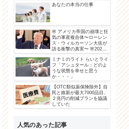
あなたの本当の仕事
🌸 アメリカ帝国の崩壊と狂
気の軍産複合体〜ローレン
ス・ウィルカーソン大佐が
語る衝撃の真実〜 🌸2026
年8月6日
ミナミのライト らいとライ
フ「アシュタール：どのよ
うな状態を幸せと思う
か・・・」
【OTC類似薬保険除外】自
民と維新が最大7000品目、
２兆円の削減プランを協議
していた
人気のあった記事