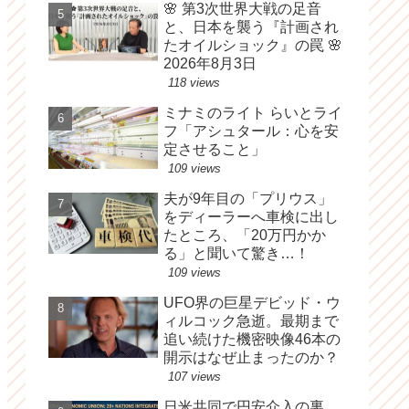
🌸 第3次世界大戦の足音
と、日本を襲う『計画され
たオイルショック』の罠 🌸
2026年8月3日
118 views
ミナミのライト らいとライ
フ「アシュタール：心を安
定させること」
109 views
夫が9年目の「プリウス」
をディーラーへ車検に出し
たところ、「20万円かか
る」と聞いて驚き…！
109 views
UFO界の巨星デビッド・ウ
ィルコック急逝。最期まで
追い続けた機密映像46本の
開示はなぜ止まったのか？
107 views
日米共同で円安介入の裏